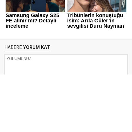
HABERE
YORUM KAT
UYARI:
Küfür, hakaret, rencide edici cümleler veya imalar, inançlara saldırı