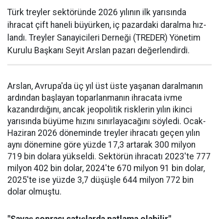
Türk treyler sektöründe 2026 yılının ilk yarısın­da
ihracat çift haneli bü­yürken, iç pazardaki daralma hız­
landı. Treyler Sanayicileri Der­neği (TREDER) Yönetim
Kurulu Başkanı Seyit Arslan pazarı değerlendirdi.
Arslan, Avrupa'da üç yıl üst üste yaşanan daralma­nın
ardından başlayan toparlan­manın ihracata ivme
kazandır­dığını, ancak jeopolitik riskle­rin yılın ikinci
yarısında büyüme hızını sınırlayacağını söyledi. Ocak-
Haziran 2026 döneminde treyler ihracatı geçen yılın
aynı dönemine göre yüzde 17,3 artarak 300 milyon
719 bin dolara yüksel­di. Sektörün ihracatı 2023'te 777
milyon 402 bin dolar, 2024'te 670 milyon 91 bin dolar,
2025'te ise yüzde 3,7 düşüşle 644 milyon 772 bin
dolar olmuştu.
"Savaş sonrası satışlarda patlama olabilir"