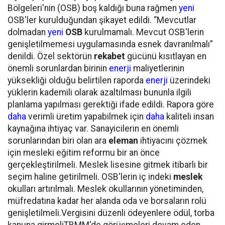
Bölgeleri'nin (OSB) boş kaldığı buna rağmen
yeni
OSB'ler kurulduğundan şikayet edildi. “Mevcutlar
dolmadan
yeni
OSB
kurulmamalı. Mevcut OSB'lerin
genişletilmemesi uygulamasında esnek davranılmalı”
denildi. Özel sektörün
rekabet
gücünü kısıtlayan en
önemli sorunlardan birinin
enerji
maliyetlerinin
yüksekliği olduğu belirtilen raporda
enerji
üzerindeki
yüklerin kademili olarak azaltılması bununla ilgili
planlama yapılması gerektiği ifade edildi. Rapora göre
daha
verimli üretim yapabilmek için
daha
kaliteli insan
kaynağına ihtiyaç var. Sanayicilerin en önemli
sorunlarından biri olan ara
eleman
ihtiyacını çözmek
için mesleki eğitim reformu bir an önce
gerçekleştirilmeli. Meslek lisesine gitmek itibarlı bir
seçim haline getirilmeli. OSB'lerin iç indeki
meslek
okulları artırılmalı. Meslek okullarının yönetiminden,
müfredatına kadar her alanda oda ve borsaların rolü
genişletilmeli.Vergisini düzenli ödeyenlere ödül, torba