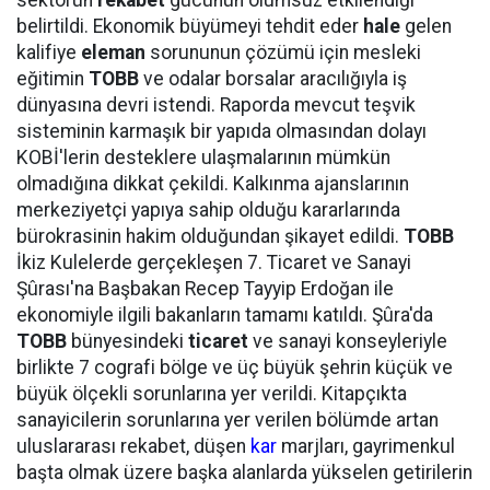
sektörün
rekabet
gücünün olumsuz etkilendiği
belirtildi. Ekonomik büyümeyi tehdit eder
hale
gelen
kalifiye
eleman
sorununun çözümü için mesleki
eğitimin
TOBB
ve odalar borsalar aracılığıyla iş
dünyasına devri istendi. Raporda mevcut teşvik
sisteminin karmaşık bir yapıda olmasından dolayı
KOBİ'lerin desteklere ulaşmalarının mümkün
olmadığına dikkat çekildi. Kalkınma ajanslarının
merkeziyetçi yapıya sahip olduğu kararlarında
bürokrasinin hakim olduğundan şikayet edildi.
TOBB
İkiz Kulelerde gerçekleşen 7. Ticaret ve Sanayi
Şûrası'na Başbakan Recep Tayyip Erdoğan ile
ekonomiyle ilgili bakanların tamamı katıldı. Şûra'da
TOBB
bünyesindeki
ticaret
ve sanayi konseyleriyle
birlikte 7 cografi bölge ve üç büyük şehrin küçük ve
büyük ölçekli sorunlarına yer verildi. Kitapçıkta
sanayicilerin sorunlarına yer verilen bölümde artan
uluslararası rekabet, düşen
kar
marjları, gayrimenkul
başta olmak üzere başka alanlarda yükselen getirilerin