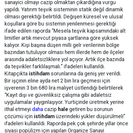
sanayici olmayı cazip olmaktan çıkardığına vurgu
yapıldı. Yatırım teşvik sisteminin statik değil dinamik
olması gerektiği belirtildi. Değişen küresel ve ulusal
koşullara göre bu sistemin yenilenmesi gerektiği
ifade edilen raporda “Mesela teşvik kapsamındaki alt
limitler artık mevcut piyasa şartlarına göre yüksek
kalıyor. Kişi başına düşen milli gelr verilerinin bölge
bazından tutuluyor olması hem illerde hem de ilçeler
arasında adaletsizliklere yol açıyor. Artık ilçe bazında
da teşvikler farklılaşmalı.” ifadeleri kullanıldı.
Kitapçıkta
istihdam
sorunlarına da geniş yer verildi.
Bir işçinin eline ayda net 2 bin lira geçmesi için
işverenin 3 bin 680 lira maliyet üstlendiği belirtilerek
“Kayıt dışı ve güvenliksiz çalışma gibi adaletsiz
uygulamalar yaygınlaşıyor. Yurtiçinde üretmek yerine
ithal etmeyi
daha
cazip
hale
getiren bu sorunun
çözümü için
istihdam
üzerindeki yükler düşürülmeli”
ifadeleri kullanıldı. Raporda pek çok şehirde yıllar önce
siyasi popülizm için yapılan Organize Sanayi