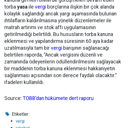
kanuna girmeliTBMM'de görüşmeleri devam eden
torba
yasa
ile
vergi
borçlarına ilişkin bir çok alanda
kolaylık sağlandığı ancak yargı aşamasında bulunan
ihtilafların kaldırılmasına yönelik düzenlemeler ile
matrah artırımı ve stok affı uygulamasının
getirilmediği belirtildi. Bu hususların torba kanuna
eklenmesi ve yapılandırma süresinin 60 aya kadar
uzatılmasıyla tam bir
vergi
barışının sağlanacağı
belirtilen raporda, “Ancak vergisini düzenli ve
zamanında ödeyenlerin ödüllendirilmesini sağlayacak
bir maddenin torba kanuna eklenmesi hakkaniyetin
sağlanması açısından son derece faydalı olacaktır.”
ifadeleri kullanıldı.
Source:
TOBB’dan hükümete dert raporu
Etiketler :
vergi