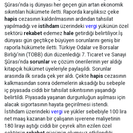
Şûrası'nda iş dünyası her geçen gün artan ekonomik
sıkıntıları hükümete iletti. Raporda karşılıksız çeke
hapis
cezasının kaldırılmasının ardından tahsilat
yapılmadığı ve
istihdam
üzerindeki
vergi
yükünün özel
sektörü
rekabet
edemez
hale
getirdiği belirtiliyor.İş
dünyası gün geçtikçe büyüyen sorunlarını geniş bir
raporla hükümete iletti. Türkiye Odalar ve Borsalar
Birliği'nin (TOBB) dün düzenlediği 7. Ticaret ve Sanayi
Şûrası'nda
sorunlar
ve çözüm önerilerinin yer aldığı
kitapçık hükümet üyeleriyle paylaşıldı. Sorunlar
arasında ilk sırada çek yer aldı. Çekte
hapis
cezasının
kalkmasından sonra ödemelerin aksadığı bu sebeple
iç piyasada ciddi bir tahsilat sıkıntısının yaşandığı
belirtildi. Piyasada yaşanan durgunluğun aşılması için
alacak sigortasının hayata geçirilmesi istendi.
İstihdam üzerindeki
vergi
ve yükler sebebiyle 100 lira
net maaş kazanan bir çalışanın işverene maliyetinin
180 lirayı aştığı ciddi bir
çeyrek altın
ezilen özel