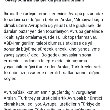
İhracattaki artışın temel nede­ninin Avrupa pazarındaki
topar­lanma olduğunu belirten Arslan, "Almanya başta
olmak üzere Av­rupa'da üç yıl üst üste güçlü şe­kilde
daralan pazar yeniden to­parlanıyor. Avrupa genelinde
ilk altı ayda ortalama yüzde 10'luk toparlanma var.
ABD-İran geri­limi talebi olumsuz etkilese de yıl
sonunda büyüme sürecek, ancak ikinci yarıda ivme
yavaşlayacak" dedi. Bölgedeki savaşların sona
ermesinin ardından talepte ciddi bir sıçrama
yaşanabileceğini ifa­de eden Arslan, Türk treyler sek­
törünün uzun vadede önemli fır­satlar barındırdığını
söyledi.
Avrupa'daki konumlarının güçlendiğini vurgulayan
Arslan, "Türk treyler üreticisi artık Avru­palı bir üretici
ola­rak kabul ediliyor. Avrupalı üreticile­rin Türkiye'de
üre­tim yapması, Türk üreticilerin Avru­pa'da tesis