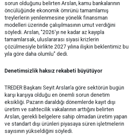
sorun olduğunu be­lirten Arslan, kamu bankalarının
öncülüğünde ekonomik ömrü­nü tamamlamış
treylerlerin ye­nilenmesine yönelik finansman
modelleri üzerinde çalışılması­nın umut verdiğini
söyledi. Ars­lan, "2026'yı ne kadar az kayıpla
tamamlarsak, uluslararası siya­si krizlerin
çözülmesiyle birlik­te 2027 yılına ilişkin beklentimiz bu
yıla göre daha olumlu" dedi.
Denetimsizlik haksız rekabeti büyütüyor
TREDER Başkanı Seyit Arslan’a göre sektörün bugün
karşı karşıya olduğu en önemli sorun denetim
eksikliği. Pazarın daraldığı dönemlerde kayıt dışı
üretim ve sahtecilik vakalarının arttığını belirten
Arslan, gerekli belgelere sahip olmadan üretim yapan
ve standart dışı ürünleri piyasaya süren işletmelerin
sayısının yükseldiğini söyledi.