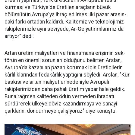
kurması ve Türkiye'de üreti­len araçların büyük
bölümünün Avru­pa'ya ihraç edilme­si iki pazar arasın­
daki farkı ortadan kaldırdı. Kalitemiz ve teknolojimiz
ra­kiplerimizle aynı seviyede, Ar-Ge ya­tırımlarımız da
ar­tıyor" dedi.
Artan üretim ma­liyetleri ve finans­mana erişimin sek­
törün en önemli sorunları oldu­ğunu belirten Arslan,
Avrupa'da kazanılan pazarı korumak için üreticilerin
kârlılıklarından fe­dakârlık yaptığını söyledi. Arslan, "Kur
baskısı ve artan maliyetler nedeniyle Avrupalı
rakiplerimiz­den daha pahalı üretim yapar ha­le geldik.
Buna rağmen kaliteden ödün vermeden ihracatı
sürdüre­rek ülkeye döviz kazandırmaya ve sanayi
çarklarını döndürmeye ça­lışıyoruz" diye konuştu.