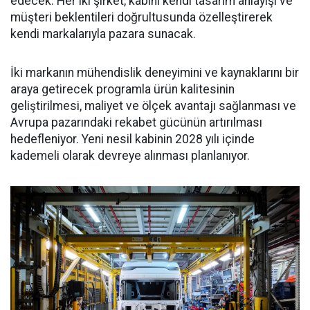
edecek. Her iki şirket, kabini kendi tasarım anlayışı ve
müşteri beklentileri doğrultusunda özelleştirerek
kendi markalarıyla pazara sunacak.
İki markanın mühendislik deneyimini ve kaynaklarını bir
araya getirecek programla ürün kalitesinin
geliştirilmesi, maliyet ve ölçek avantajı sağlanması ve
Avrupa pazarındaki rekabet gücünün artırılması
hedefleniyor. Yeni nesil kabinin 2028 yılı içinde
kademeli olarak devreye alınması planlanıyor.