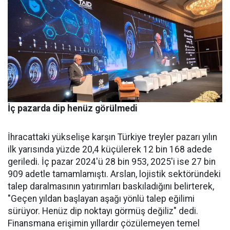
İç pazarda dip henüz görülmedi
İhracattaki yükselişe karşın Türkiye treyler pazarı yılın
ilk yarısında yüzde 20,4 küçülerek 12 bin 168 adede
geriledi. İç pa­zar 2024'ü 28 bin 953, 2025'i ise 27 bin
909 adetle tamamlamış­tı. Arslan, lojistik sektöründeki
talep daralmasının yatırımları baskıladığını belirterek,
"Geçen yıldan başlayan aşağı yönlü talep eğilimi
sürüyor. Henüz dip nok­tayı görmüş değiliz" dedi.
Finans­mana erişimin yıllardır çözüle­meyen temel