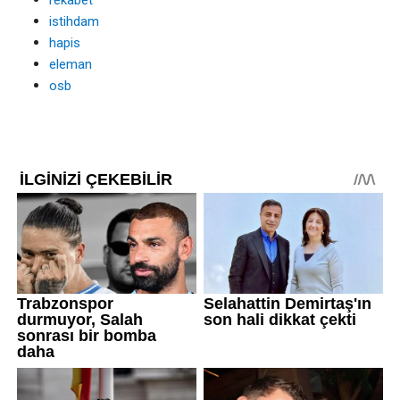
rekabet
istihdam
hapis
eleman
osb