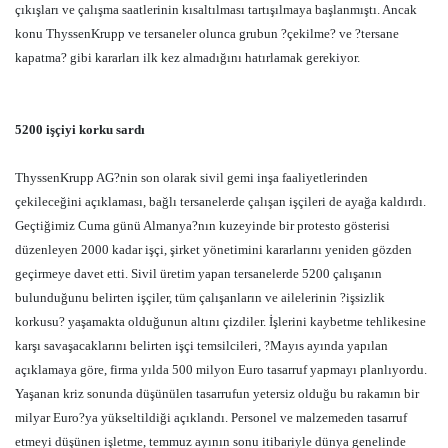
çıkışları ve çalışma saatlerinin kısaltılması tartışılmaya başlanmıştı. Ancak
konu ThyssenKrupp ve tersaneler olunca grubun ?çekilme? ve ?tersane
kapatma? gibi kararları ilk kez almadığını hatırlamak gerekiyor.
5200 işçiyi korku sardı
ThyssenKrupp AG?nin son olarak sivil gemi inşa faaliyetlerinden
çekileceğini açıklaması, bağlı tersanelerde çalışan işçileri de ayağa kaldırdı.
Geçtiğimiz Cuma günü Almanya?nın kuzeyinde bir protesto gösterisi
düzenleyen 2000 kadar işçi, şirket yönetimini kararlarını yeniden gözden
geçirmeye davet etti. Sivil üretim yapan tersanelerde 5200 çalışanın
bulunduğunu belirten işçiler, tüm çalışanların ve ailelerinin ?işsizlik
korkusu? yaşamakta olduğunun altını çizdiler. İşlerini kaybetme tehlikesine
karşı savaşacaklarını belirten işçi temsilcileri, ?Mayıs ayında yapılan
açıklamaya göre, firma yılda 500 milyon Euro tasarruf yapmayı planlıyordu.
Yaşanan kriz sonunda düşünülen tasarrufun yetersiz olduğu bu rakamın bir
milyar Euro?ya yükseltildiği açıklandı. Personel ve malzemeden tasarruf
etmeyi düşünen işletme, temmuz ayının sonu itibariyle dünya genelinde