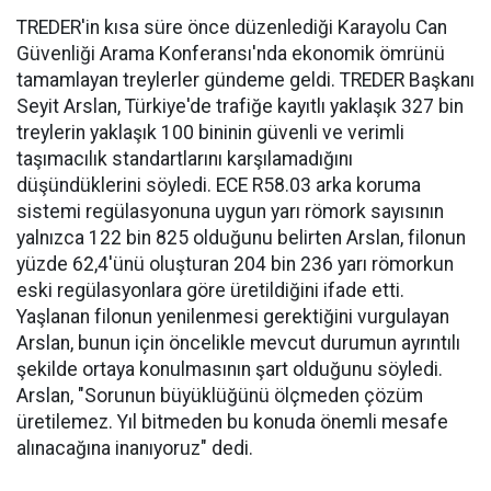
TREDER'in kısa süre önce düzenlediği Karayolu Can
Güvenliği Arama Konferansı'nda ekonomik ömrünü
tamamlayan treylerler gündeme geldi. TREDER Başkanı
Seyit Arslan, Türkiye'de trafiğe kayıtlı yaklaşık 327 bin
treylerin yaklaşık 100 bininin güvenli ve verimli
taşımacılık standartlarını karşılamadığını
düşündüklerini söyledi. ECE R58.03 arka koruma
sistemi regülasyonuna uygun yarı römork sayısının
yalnızca 122 bin 825 olduğunu belirten Arslan, filonun
yüzde 62,4'ünü oluşturan 204 bin 236 yarı römorkun
eski regülasyonlara göre üretildiğini ifade etti.
Yaşlanan filonun yenilenmesi gerektiğini vurgulayan
Arslan, bunun için öncelikle mevcut durumun ayrıntılı
şekilde ortaya konulmasının şart olduğunu söyledi.
Arslan, "Sorunun büyüklüğünü ölçmeden çözüm
üretilemez. Yıl bitmeden bu konuda önemli mesafe
alınacağına inanıyoruz" dedi.