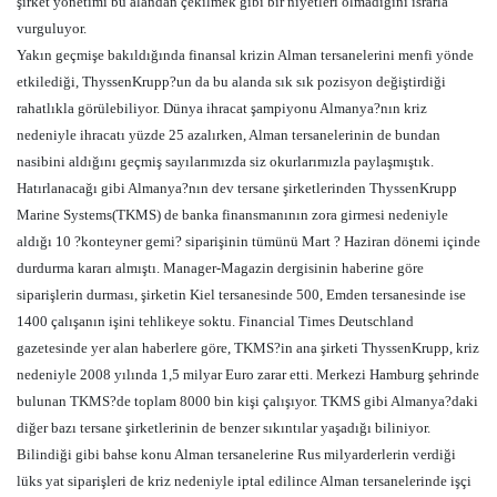
şirket yönetimi bu alandan çekilmek gibi bir niyetleri olmadığını ısrarla
vurguluyor.
Yakın geçmişe bakıldığında finansal krizin Alman tersanelerini menfi yönde
etkilediği, ThyssenKrupp?un da bu alanda sık sık pozisyon değiştirdiği
rahatlıkla görülebiliyor. Dünya ihracat şampiyonu Almanya?nın kriz
nedeniyle ihracatı yüzde 25 azalırken, Alman tersanelerinin de bundan
nasibini aldığını geçmiş sayılarımızda siz okurlarımızla paylaşmıştık.
Hatırlanacağı gibi Almanya?nın dev tersane şirketlerinden ThyssenKrupp
Marine Systems(TKMS) de banka finansmanının zora girmesi nedeniyle
aldığı 10 ?konteyner gemi? siparişinin tümünü Mart ? Haziran dönemi içinde
durdurma kararı almıştı. Manager-Magazin dergisinin haberine göre
siparişlerin durması, şirketin Kiel tersanesinde 500, Emden tersanesinde ise
1400 çalışanın işini tehlikeye soktu. Financial Times Deutschland
gazetesinde yer alan haberlere göre, TKMS?in ana şirketi ThyssenKrupp, kriz
nedeniyle 2008 yılında 1,5 milyar Euro zarar etti. Merkezi Hamburg şehrinde
bulunan TKMS?de toplam 8000 bin kişi çalışıyor. TKMS gibi Almanya?daki
diğer bazı tersane şirketlerinin de benzer sıkıntılar yaşadığı biliniyor.
Bilindiği gibi bahse konu Alman tersanelerine Rus milyarderlerin verdiği
lüks yat siparişleri de kriz nedeniyle iptal edilince Alman tersanelerinde işçi