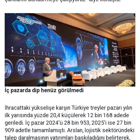
İç pazarda dip henüz görülmedi
İhracattaki yükselişe karşın Türkiye treyler pazarı yılın
ilk yarısında yüzde 20,4 küçülerek 12 bin 168 adede
geriledi. İç pa­zar 2024'ü 28 bin 953, 2025'i ise 27 bin
909 adetle tamamlamış­tı. Arslan, lojistik sektöründeki
talep daralmasının yatırımları baskıladığını belirterek,