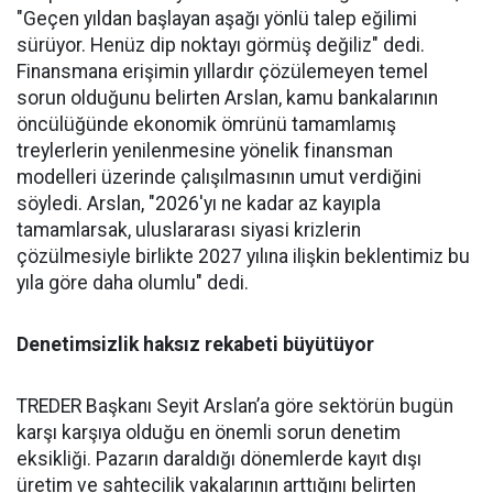
"Geçen yıldan başlayan aşağı yönlü talep eğilimi
sürüyor. Henüz dip nok­tayı görmüş değiliz" dedi.
Finans­mana erişimin yıllardır çözüle­meyen temel
sorun olduğunu be­lirten Arslan, kamu bankalarının
öncülüğünde ekonomik ömrü­nü tamamlamış
treylerlerin ye­nilenmesine yönelik finansman
modelleri üzerinde çalışılması­nın umut verdiğini
söyledi. Ars­lan, "2026'yı ne kadar az kayıpla
tamamlarsak, uluslararası siya­si krizlerin
çözülmesiyle birlik­te 2027 yılına ilişkin beklentimiz bu
yıla göre daha olumlu" dedi.
Denetimsizlik haksız rekabeti büyütüyor
TREDER Başkanı Seyit Arslan’a göre sektörün bugün
karşı karşıya olduğu en önemli sorun denetim
eksikliği. Pazarın daraldığı dönemlerde kayıt dışı
üretim ve sahtecilik vakalarının arttığını belirten