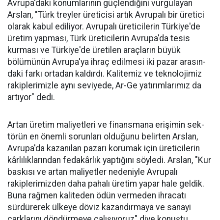
Avrupa'daki konumlarının güçlendiğini vurgulayan
Arslan, "Türk treyler üreticisi artık Avru­palı bir üretici
ola­rak kabul ediliyor. Avrupalı üreticile­rin Türkiye'de
üre­tim yapması, Türk üreticilerin Avru­pa'da tesis
kurması ve Türkiye'de üreti­len araçların büyük
bölümünün Avru­pa'ya ihraç edilme­si iki pazar arasın­
daki farkı ortadan kaldırdı. Kalitemiz ve teknolojimiz
ra­kiplerimizle aynı seviyede, Ar-Ge ya­tırımlarımız da
ar­tıyor" dedi.
Artan üretim ma­liyetleri ve finans­mana erişimin sek­
törün en önemli sorunları oldu­ğunu belirten Arslan,
Avrupa'da kazanılan pazarı korumak için üreticilerin
kârlılıklarından fe­dakârlık yaptığını söyledi. Arslan, "Kur
baskısı ve artan maliyetler nedeniyle Avrupalı
rakiplerimiz­den daha pahalı üretim yapar ha­le geldik.
Buna rağmen kaliteden ödün vermeden ihracatı
sürdüre­rek ülkeye döviz kazandırmaya ve sanayi
çarklarını döndürmeye ça­lışıyoruz" diye konuştu.