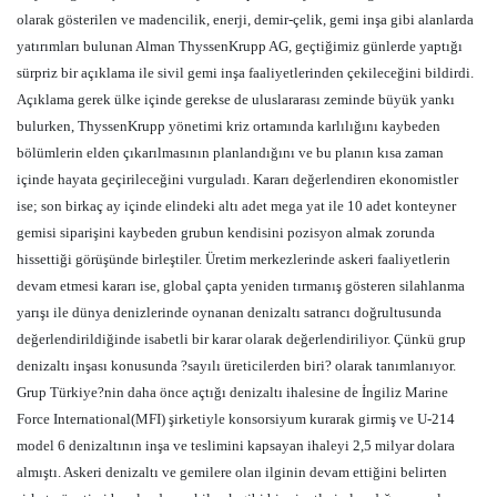
olarak gösterilen ve madencilik, enerji, demir-çelik, gemi inşa gibi alanlarda
yatırımları bulunan Alman ThyssenKrupp AG, geçtiğimiz günlerde yaptığı
sürpriz bir açıklama ile sivil gemi inşa faaliyetlerinden çekileceğini bildirdi.
Açıklama gerek ülke içinde gerekse de uluslararası zeminde büyük yankı
bulurken, ThyssenKrupp yönetimi kriz ortamında karlılığını kaybeden
bölümlerin elden çıkarılmasının planlandığını ve bu planın kısa zaman
içinde hayata geçirileceğini vurguladı. Kararı değerlendiren ekonomistler
ise; son birkaç ay içinde elindeki altı adet mega yat ile 10 adet konteyner
gemisi siparişini kaybeden grubun kendisini pozisyon almak zorunda
hissettiği görüşünde birleştiler. Üretim merkezlerinde askeri faaliyetlerin
devam etmesi kararı ise, global çapta yeniden tırmanış gösteren silahlanma
yarışı ile dünya denizlerinde oynanan denizaltı satrancı doğrultusunda
değerlendirildiğinde isabetli bir karar olarak değerlendiriliyor. Çünkü grup
denizaltı inşası konusunda ?sayılı üreticilerden biri? olarak tanımlanıyor.
Grup Türkiye?nin daha önce açtığı denizaltı ihalesine de İngiliz Marine
Force International(MFI) şirketiyle konsorsiyum kurarak girmiş ve U-214
model 6 denizaltının inşa ve teslimini kapsayan ihaleyi 2,5 milyar dolara
almıştı. Askeri denizaltı ve gemilere olan ilginin devam ettiğini belirten