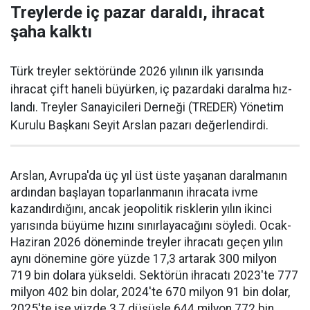
Treylerde iç pazar daraldı, ihracat
şaha kalktı
Türk treyler sektöründe 2026 yılının ilk yarısın­da
ihracat çift haneli bü­yürken, iç pazardaki daralma hız­
landı. Treyler Sanayicileri Der­neği (TREDER) Yönetim
Kurulu Başkanı Seyit Arslan pazarı değerlendirdi.
Arslan, Avrupa'da üç yıl üst üste yaşanan daralma­nın
ardından başlayan toparlan­manın ihracata ivme
kazandır­dığını, ancak jeopolitik riskle­rin yılın ikinci
yarısında büyüme hızını sınırlayacağını söyledi. Ocak-
Haziran 2026 döneminde treyler ihracatı geçen yılın
aynı dönemine göre yüzde 17,3 artarak 300 milyon
719 bin dolara yüksel­di. Sektörün ihracatı 2023'te 777
milyon 402 bin dolar, 2024'te 670 milyon 91 bin dolar,
2025'te ise yüzde 3,7 düşüşle 644 milyon 772 bin