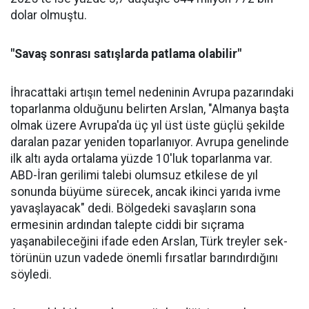
dolar olmuştu.
"Savaş sonrası satışlarda patlama olabilir"
İhracattaki artışın temel nede­ninin Avrupa pazarındaki
topar­lanma olduğunu belirten Arslan, "Almanya başta
olmak üzere Av­rupa'da üç yıl üst üste güçlü şe­kilde
daralan pazar yeniden to­parlanıyor. Avrupa genelinde
ilk altı ayda ortalama yüzde 10'luk toparlanma var.
ABD-İran geri­limi talebi olumsuz etkilese de yıl
sonunda büyüme sürecek, ancak ikinci yarıda ivme
yavaşlayacak" dedi. Bölgedeki savaşların sona
ermesinin ardından talepte ciddi bir sıçrama
yaşanabileceğini ifa­de eden Arslan, Türk treyler sek­
törünün uzun vadede önemli fır­satlar barındırdığını
söyledi.