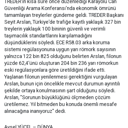
TREDER'in kısa süre önce düzenlediği Karayolu Can
Güvenliği Arama Konferansı'nda ekonomik ömrünü
tamamlayan treylerler gündeme geldi. TREDER Başkanı
Seyit Arslan, Türkiye'de trafiğe kayıtlı yaklaşık 327 bin
treylerin yaklaşık 100 bininin güvenli ve verimli
taşımacılık standartlarını karşılamadığını
düşündüklerini söyledi. ECE R58.03 arka koruma
sistemi regülasyonuna uygun yarı römork sayısının
yalnızca 122 bin 825 olduğunu belirten Arslan, filonun
yüzde 62,4'ünü oluşturan 204 bin 236 yarı römorkun
eski regülasyonlara göre üretildiğini ifade etti.
Yaşlanan filonun yenilenmesi gerektiğini vurgulayan
Arslan, bunun için öncelikle mevcut durumun ayrıntılı
şekilde ortaya konulmasının şart olduğunu söyledi.
Arslan, "Sorunun büyüklüğünü ölçmeden çözüm
üretilemez. Yıl bitmeden bu konuda önemli mesafe
alınacağına inanıyoruz" dedi.
Aysel YÜCEL – DÜNYA