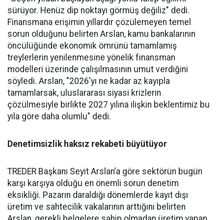
sürüyor. Henüz dip nok­tayı görmüş değiliz" dedi.
Finans­mana erişimin yıllardır çözüle­meyen temel
sorun olduğunu be­lirten Arslan, kamu bankalarının
öncülüğünde ekonomik ömrü­nü tamamlamış
treylerlerin ye­nilenmesine yönelik finansman
modelleri üzerinde çalışılması­nın umut verdiğini
söyledi. Ars­lan, "2026'yı ne kadar az kayıpla
tamamlarsak, uluslararası siya­si krizlerin
çözülmesiyle birlik­te 2027 yılına ilişkin beklentimiz bu
yıla göre daha olumlu" dedi.
Denetimsizlik haksız rekabeti büyütüyor
TREDER Başkanı Seyit Arslan’a göre sektörün bugün
karşı karşıya olduğu en önemli sorun denetim
eksikliği. Pazarın daraldığı dönemlerde kayıt dışı
üretim ve sahtecilik vakalarının arttığını belirten
Arslan, gerekli belgelere sahip olmadan üretim yapan