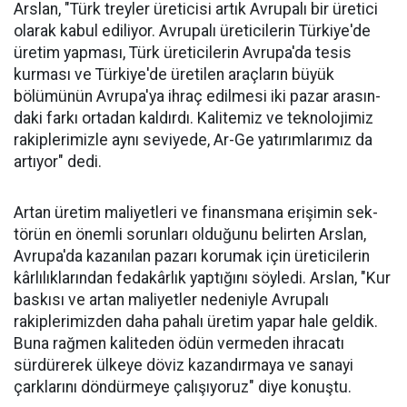
Arslan, "Türk treyler üreticisi artık Avru­palı bir üretici
ola­rak kabul ediliyor. Avrupalı üreticile­rin Türkiye'de
üre­tim yapması, Türk üreticilerin Avru­pa'da tesis
kurması ve Türkiye'de üreti­len araçların büyük
bölümünün Avru­pa'ya ihraç edilme­si iki pazar arasın­
daki farkı ortadan kaldırdı. Kalitemiz ve teknolojimiz
ra­kiplerimizle aynı seviyede, Ar-Ge ya­tırımlarımız da
ar­tıyor" dedi.
Artan üretim ma­liyetleri ve finans­mana erişimin sek­
törün en önemli sorunları oldu­ğunu belirten Arslan,
Avrupa'da kazanılan pazarı korumak için üreticilerin
kârlılıklarından fe­dakârlık yaptığını söyledi. Arslan, "Kur
baskısı ve artan maliyetler nedeniyle Avrupalı
rakiplerimiz­den daha pahalı üretim yapar ha­le geldik.
Buna rağmen kaliteden ödün vermeden ihracatı
sürdüre­rek ülkeye döviz kazandırmaya ve sanayi
çarklarını döndürmeye ça­lışıyoruz" diye konuştu.