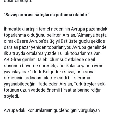
dolar olmuştu.
"Savaş sonrası satışlarda patlama olabilir"
İhracattaki artışın temel nede­ninin Avrupa pazarındaki
topar­lanma olduğunu belirten Arslan, "Almanya başta
olmak üzere Av­rupa'da üç yıl üst üste güçlü şe­kilde
daralan pazar yeniden to­parlanıyor. Avrupa genelinde
ilk altı ayda ortalama yüzde 10'luk toparlanma var.
ABD-İran geri­limi talebi olumsuz etkilese de yıl
sonunda büyüme sürecek, ancak ikinci yarıda ivme
yavaşlayacak" dedi. Bölgedeki savaşların sona
ermesinin ardından talepte ciddi bir sıçrama
yaşanabileceğini ifa­de eden Arslan, Türk treyler sek­
törünün uzun vadede önemli fır­satlar barındırdığını
söyledi.
Avrupa'daki konumlarının güçlendiğini vurgulayan