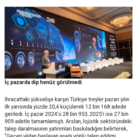
İç pazarda dip henüz görülmedi
İhracattaki yükselişe karşın Türkiye treyler pazarı yılın
ilk yarısında yüzde 20,4 küçülerek 12 bin 168 adede
geriledi. İç pa­zar 2024'ü 28 bin 953, 2025'i ise 27 bin
909 adetle tamamlamış­tı. Arslan, lojistik sektöründeki
talep daralmasının yatırımları baskıladığını belirterek,
"Geçen yıldan başlayan aşağı yönlü talep eğilimi