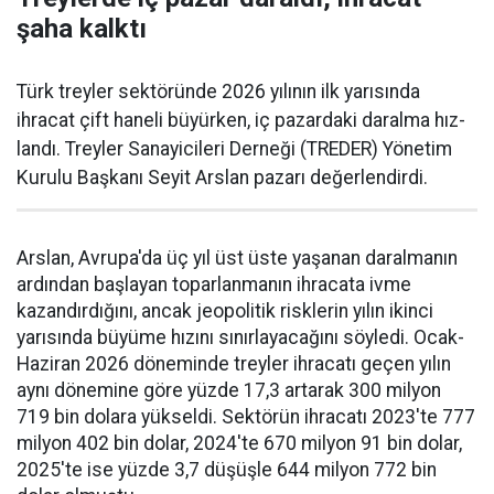
şaha kalktı
Türk treyler sektöründe 2026 yılının ilk yarısın­da
ihracat çift haneli bü­yürken, iç pazardaki daralma hız­
landı. Treyler Sanayicileri Der­neği (TREDER) Yönetim
Kurulu Başkanı Seyit Arslan pazarı değerlendirdi.
Arslan, Avrupa'da üç yıl üst üste yaşanan daralma­nın
ardından başlayan toparlan­manın ihracata ivme
kazandır­dığını, ancak jeopolitik riskle­rin yılın ikinci
yarısında büyüme hızını sınırlayacağını söyledi. Ocak-
Haziran 2026 döneminde treyler ihracatı geçen yılın
aynı dönemine göre yüzde 17,3 artarak 300 milyon
719 bin dolara yüksel­di. Sektörün ihracatı 2023'te 777
milyon 402 bin dolar, 2024'te 670 milyon 91 bin dolar,
2025'te ise yüzde 3,7 düşüşle 644 milyon 772 bin