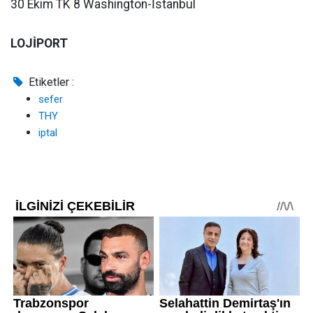
30 Ekim TK 8 Washington-İstanbul
LOJİPORT
Etiketler :
sefer
THY
iptal