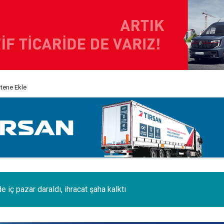
itene Ekle
i 120 tonluk 3 Boeing 777, kamyonlarla 1250 km taşındı