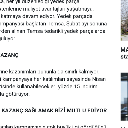
sa, her yıl düzenlediği yedek parça
terilerine maliyet avantajları yaşatmaya,
ç katmaya devam ediyor. Yedek parçada
ampanyası başlatan Temsa, Şubat ayı sonuna
lerden alınan Temsa tedarikli yedek parçalarda
uluyor.
MA
KAZANÇ
st
ne kazanımları bununla da sınırlı kalmıyor.
i kampanyaya her katılımları sayesinde Nisan
risinde kullanabilecekleri yüzde 15 indirim
da götürüyor.
A KAZANÇ SAĞLAMAK BİZİ MUTLU EDİYOR
aşlatılan kampanyanın çok büyük ilgi gördüğünü