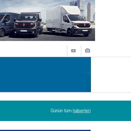
07:45
Turhan Özen, Saudia Cargo’nun CCO’su oldu
Günün tüm
haberleri