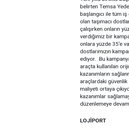
belirten Temsa Yede
başlangıcı ile tüm i
olan taşımacı dostla
çalışırken onların y
verdiğimiz bir kamp
onlara yüzde 35’e va
dostlarımızın kampan
ediyor. Bu kampanyal
araçta kullanılan or
kazanımların sağlan
araçlardaki güvenli
maliyeti ortaya çıkı
kazanımlar sağlamaya
düzenlemeye devam 
LOJİPORT