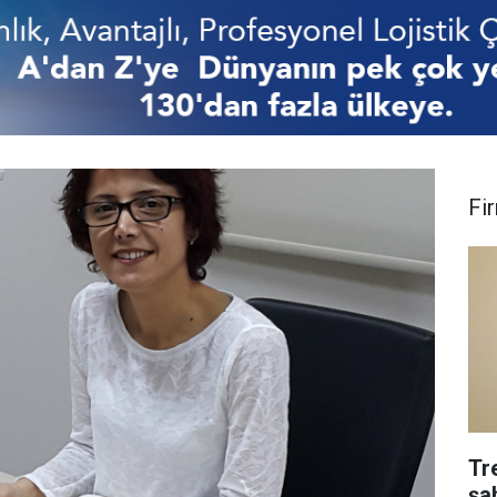
Fi
Tr
şa