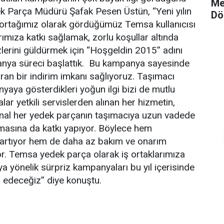
Me
k Parça Müdürü Şafak Pesen Üstün, “Yeni yılın
Dö
ş ortağımız olarak gördüğümüz Temsa kullanıcısı
rımıza katkı sağlamak, zorlu koşullar altında
üzlerini güldürmek için “Hoşgeldin 2015” adını
anya süreci başlattık. Bu kampanya sayesinde
ran bir indirim imkanı sağlıyoruz. Taşımacı
yaya gösterdikleri yoğun ilgi bizi de mutlu
ar yetkili servislerden alınan her hizmetin,
ijinal her yedek parçanın taşımacıya uzun vadede
masına da katkı yapıyor. Böylece hem
k artıyor hem de daha az bakım ve onarım
yor. Temsa yedek parça olarak iş ortaklarımıza
 yönelik sürpriz kampanyaları bu yıl içerisinde
edeceğiz” diye konuştu.