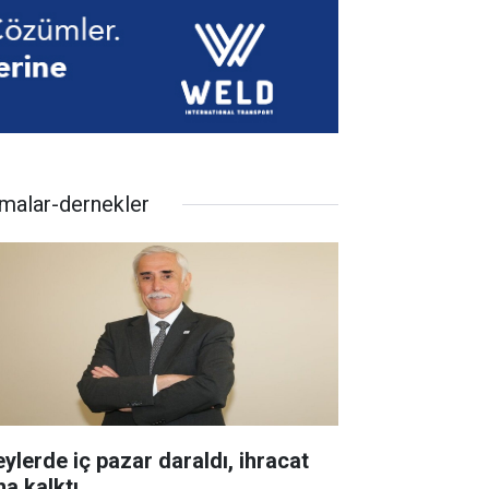
rmalar-dernekler
eylerde iç pazar daraldı, ihracat
ha kalktı