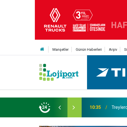
Manşetler
Günün Haberleri
Arşiv
S
t şaha kalktı
24
09:47
Her bir