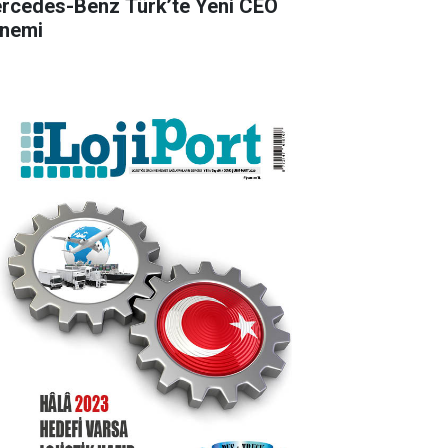
rcedes-Benz Türk’te Yeni CEO
nemi