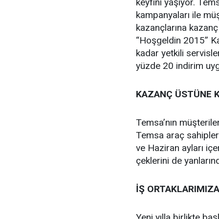
keyfini yaşıyor. Tem
kampanyaları ile müş
kazançlarına kazan
“Hoşgeldin 2015” K
kadar yetkili servis
yüzde 20 indirim uyg
KAZANÇ ÜSTÜNE 
Temsa’nın müşterileri
Temsa araç sahipler
ve Haziran ayları içe
çeklerini de yanların
İŞ ORTAKLARIMIZ
Yeni yılla birlikte b