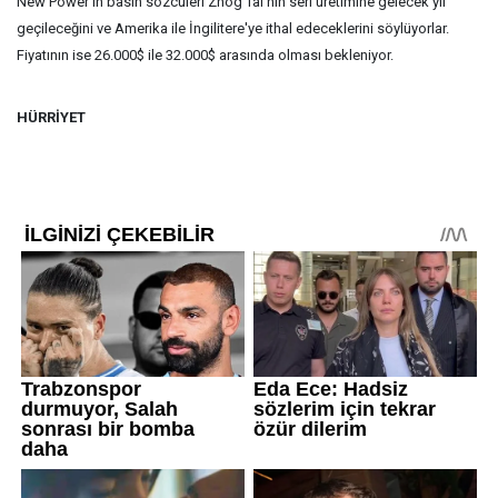
New Power'ın basın sözcüleri Zhog Tai'nin seri üretimine gelecek yıl
geçileceğini ve Amerika ile İngilitere'ye ithal edeceklerini söylüyorlar.
Fiyatının ise 26.000$ ile 32.000$ arasında olması bekleniyor.
HÜRRİYET