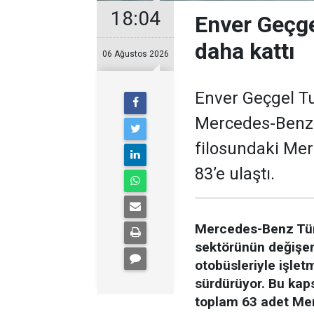
18:04
Enver Geçge
daha kattı
06 Ağustos 2026
Enver Geçgel Tu
Mercedes-Benz o
filosundaki Mer
83’e ulaştı.
Mercedes-Benz Türk,
sektörünün değişen 
otobüsleriyle işlet
sürdürüyor. Bu kap
toplam 63 adet Mer