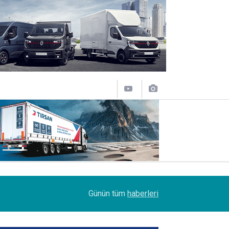
11:43
SOCAR Terminal de, MSC Tiger Servisi'nin uğrak 
Günün tüm
haberleri