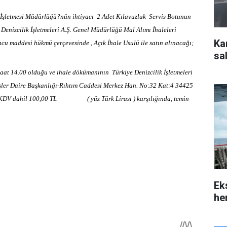
n İşletmesi Müdürlüğü?nün ihtiyacı 2 Adet Kılavuzluk Servis Botunun
 Denizcilik İşletmeleri A.Ş. Genel Müdürlüğü Mal Alımı İhaleleri
Ka
u maddesi hükmü çerçevesinde , Açık İhale Usulü ile satın alınacağı;
sal
saat 14.00 olduğu ve ihale dökümanının Türkiye Denizcilik İşletmeleri
şler Daire Başkanlığı-Rıhtım Caddesi Merkez Han. No:32 Kat:4 34425
n KDV dahil 100,00 TL ( yüz Türk Lirası ) karşılığında, temin
Ek
her