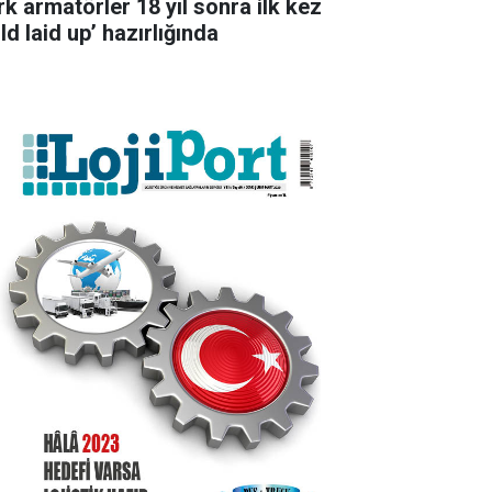
rk armatörler 18 yıl sonra ilk kez
ld laid up’ hazırlığında