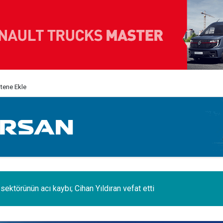
itene Ekle
 sektörünün acı kaybı; Cihan Yıldıran vefat etti