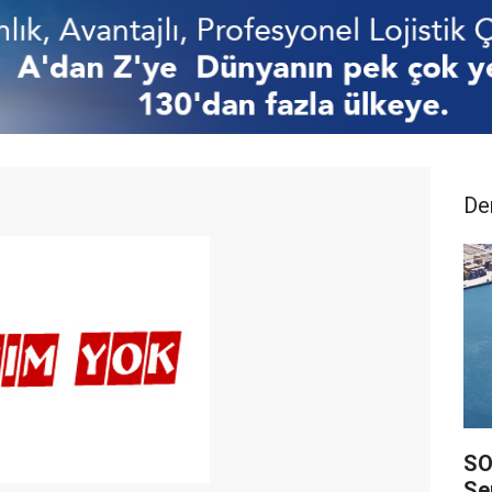
De
SO
Ser