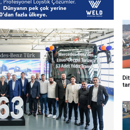
Di
tan