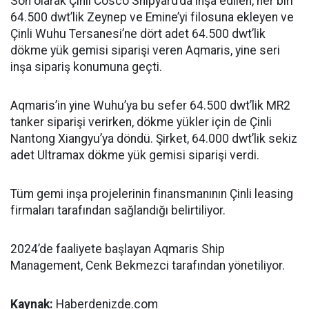
Son olarak Çinli Cosco Shipyard’da inşa edilen, her biri
64.500 dwt’lik Zeynep ve Emine’yi filosuna ekleyen ve
Çinli Wuhu Tersanesi’ne dört adet 64.500 dwt’lik
dökme yük gemisi siparişi veren Aqmaris, yine seri
inşa sipariş konumuna geçti.
Aqmaris’in yine Wuhu’ya bu sefer 64.500 dwt’lik MR2
tanker siparişi verirken, dökme yükler için de Çinli
Nantong Xiangyu’ya döndü. Şirket, 64.000 dwt’lik sekiz
adet Ultramax dökme yük gemisi siparişi verdi.
Tüm gemi inşa projelerinin finansmanının Çinli leasing
firmaları tarafından sağlandığı belirtiliyor.
2024’de faaliyete başlayan Aqmaris Ship
Management, Cenk Bekmezci tarafından yönetiliyor.
Kaynak:
Haberdenizde.com