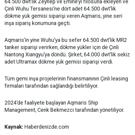
64.500 dwt’lik Zeynep ve Emine’yi filosuna ekleyen ve
Çinli Wuhu Tersanesi’ne dört adet 64.500 dwt’lik
dökme yük gemisi siparişi veren Aqmaris, yine seri
inşa sipariş konumuna geçti.
Aqmaris’in yine Wuhu’ya bu sefer 64.500 dwt’lik MR2
tanker siparişi verirken, dökme yükler için de Çinli
Nantong Xiangyu’ya döndü. Şirket, 64.000 dwt’lik sekiz
adet Ultramax dökme yük gemisi siparişi verdi.
Tüm gemi inşa projelerinin finansmanının Çinli leasing
firmaları tarafından sağlandığı belirtiliyor.
2024’de faaliyete başlayan Aqmaris Ship
Management, Cenk Bekmezci tarafından yönetiliyor.
Kaynak:
Haberdenizde.com