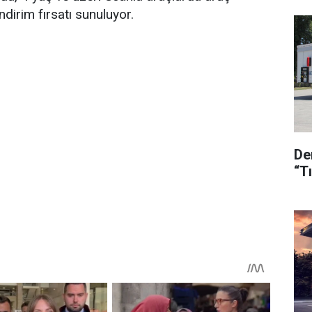
ndirim fırsatı sunuluyor.
Dem
“T