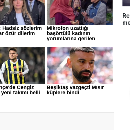
Re
me