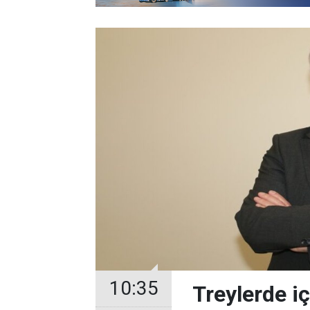
10:35
Treylerde iç