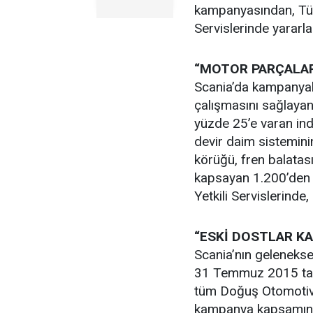
kampanyasından, Tür
Servislerinde yararla
“MOTOR PARÇALAR
Scania’da kampanyala
çalışmasını sağlayan
yüzde 25’e varan indi
devir daim sistemini
körüğü, fren balatası
kapsayan 1.200’den 
Yetkili Servislerin
“ESKİ DOSTLAR K
Scania’nın gelenekse
31 Temmuz 2015 tarih
tüm Doğuş Otomotiv S
kampanya kapsamında