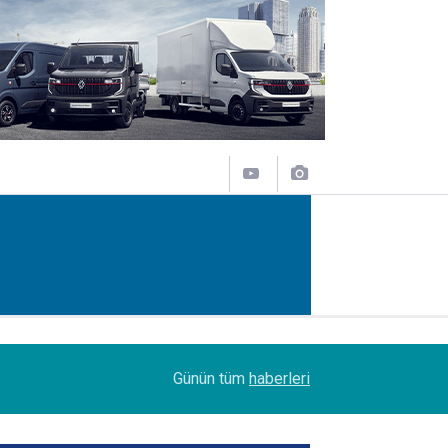
07:45
Turhan Özen, Saudia Cargo’nun CCO’su oldu
Günün tüm
haberleri