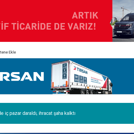
itene Ekle
i 120 tonluk 3 Boeing 777, kamyonlarla 1250 km taşındı