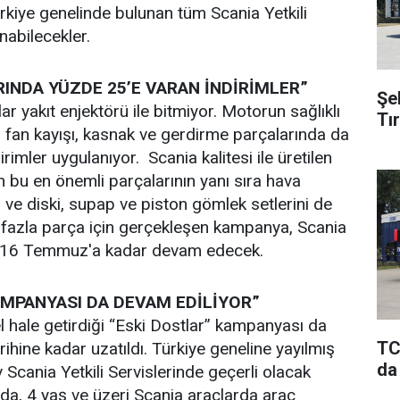
kiye genelinde bulunan tüm Scania Yetkili
nabilecekler.
INDA YÜZDE 25’E VARAN İNDİRİMLER”
Şe
r yakıt enjektörü ile bitmiyor. Motorun sağlıklı
Tı
 fan kayışı, kasnak ve gerdirme parçalarında da
rimler uygulanıyor. Scania kalitesi ile üretilen
n bu en önemli parçalarının yanı sıra hava
 ve diski, supap ve piston gömlek setlerini de
fazla parça için gerçekleşen kampanya, Scania
de, 16 Temmuz'a kadar devam edecek.
AMPANYASI DA DEVAM EDİLİYOR”
l hale getirdiği “Eski Dostlar” kampanyası da
TC
ine kadar uzatıldı. Türkiye geneline yayılmış
da
cania Yetkili Servislerinde geçerli olacak
, 4 yaş ve üzeri Scania araçlarda araç