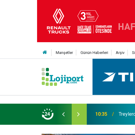
Manşetler
Günün Haberleri
Arşiv
S
t şaha kalktı
24
09:47
Her bir