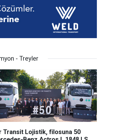
myon - Treyler
 Transit Lojistik, filosuna 50
rcedes-Benz Actros L 1848 LS