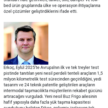
bed ürün gruplarında ülke ve ope­rasyon ihtiyaçlarına
özel çözüm­ler geliştirdiklerini ifade etti.
Erkoç, Eylül 2025’te Avru­pa’nın ilk ve tek treyler test
pistin­de tanıtılan yeni nesil perdeli ten­teli araçların 1,5
milyon kilomet­relik test sürecinden geçirildiğini, yedi
tasarım ve 24 teknik patentle geliştirilen araçların
intermodal taşımacılıkta müşterilerin reka­bet gücünü
artıracağını vurgula­dı. Yeni nesil Buz Frigo ailesinin
hafif yapısıyla daha fazla yük ta­şıma kapasitesi