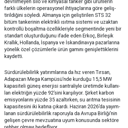
devrilme­yen silo ve kimyasal tanker gibi ürünlerin
farklı ülkelerin ope­rasyonel ihtiyaçlarına göre geliş­
tirildiğini söyledi. Almanya için geliştirilen STS 32
bitüm tan­kerinin elektrikli ısıtma siste­mi ve uzaktan
kontrollü boşalt­ma özellikleriyle segmentinde yeni bir
standart oluşturduğunu ifade eden Erkoç, Birleşik
Kral­lık, Hollanda, İspanya ve İskan­dinavya pazarlarına
yönelik özel çözümlerle ürün gamını geniş­lettiklerini
kaydetti.
Sürdürülebilirlik yatırımları­na da hız veren Tırsan,
Adapaza­rı Mega Kampüsü’nde kurduğu 15,5 MW
kapasiteli güneş ener­jisi santraliyle üretimde kullanı­
lan elektriğin yüzde 92’sini karşı­lıyor. Şirket karbon
emisyonları­nı yüzde 35 azaltırken, su arıtma tesisinin
kapasitesini iki katına çıkardı. Haziran 2026’da yayım­
lanan sürdürülebilirlik raporuyla da Avrupa Birliği’nin
gelişen çev­re mevzuatına uyum konusunda sektöre
rehber olmayı hedefliyor.