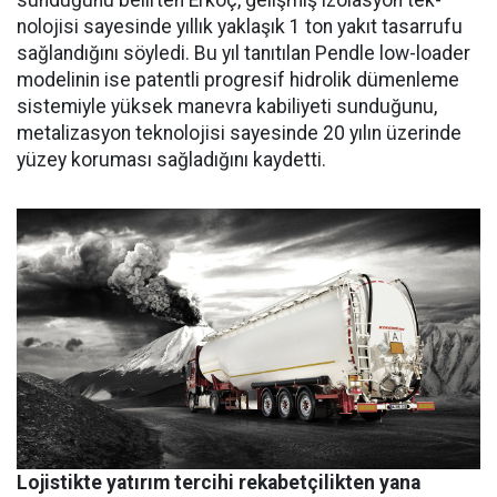
sunduğunu belir­ten Erkoç, gelişmiş izolasyon tek­
nolojisi sayesinde yıllık yaklaşık 1 ton yakıt tasarrufu
sağlandığı­nı söyledi. Bu yıl tanıtılan Pendle low-loader
modelinin ise patent­li progresif hidrolik dümenleme
sistemiyle yüksek manevra kabi­liyeti sunduğunu,
metalizasyon teknolojisi sayesinde 20 yılın üze­rinde
yüzey koruması sağladığını kaydetti.
Lojistikte yatırım tercihi rekabetçilikten yana