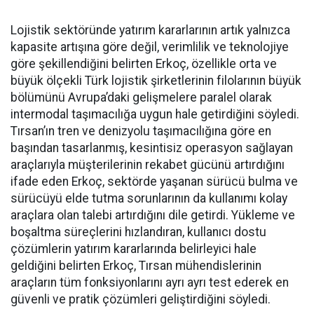
Lojistik sektöründe yatırım ka­rarlarının artık yalnızca
kapasi­te artışına göre değil, verimlilik ve teknolojiye
göre şekillendiği­ni belirten Erkoç, özellikle orta ve
büyük ölçekli Türk lojistik şirket­lerinin filolarının büyük
bölümü­nü Avrupa’daki gelişmelere para­lel olarak
intermodal taşımacılı­ğa uygun hale getirdiğini söyledi.
Tırsan’ın tren ve denizyolu taşı­macılığına göre en
başından ta­sarlanmış, kesintisiz operasyon sağlayan
araçlarıyla müşterile­rinin rekabet gücünü artırdığını
ifade eden Erkoç, sektörde yaşa­nan sürücü bulma ve
sürücüyü el­de tutma sorunlarının da kullanı­mı kolay
araçlara olan talebi ar­tırdığını dile getirdi. Yükleme ve
boşaltma süreçlerini hızlandıran, kullanıcı dostu
çözümlerin yatı­rım kararlarında belirleyici hale
geldiğini belirten Erkoç, Tırsan mühendislerinin
araçların tüm fonksiyonlarını ayrı ayrı test ede­rek en
güvenli ve pratik çözümleri geliştirdiğini söyledi.