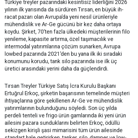
Türkiye treyler pazarın­daki kesintisiz liderliğini 2026
yılının ilk yarısında da sürdüren Tırsan, en büyük ih­
racat pazarı olan Avrupa’da yeni nesil ürünleriyle
mühendislik ve Ar-Ge gücünü bir kez daha orta­ya
koydu. Şirket, 70’ten fazla ül­kedeki müşterilerinin filo
yenile­me, kapasite artırma, özel taşıma­cılık ve
intermodal yatırımlarına çözüm sunarken, Avrupa
lowbed pazarında 2021’den bu yana ilk iki sıradaki
konumunu korudu, tank silo pazarında ise ilk üç
üretici arasındaki yerini daha da güçlen­dirdi.
Tırsan Treyler Türkiye Satış İcra Kurulu Başkanı
Ertuğrul Er­koç, şirketin başarısının teme­linde müşteri
ihtiyaçlarına göre şekillenen Ar-Ge ve mühendislik
yatırımlarının bulunduğunu söy­ledi. Son üç yılda
perdeli tenteli ve frigo ürün gamlarında iki yeni ürün
ailesini pazara sundukları­nı belirten Erkoç, ödüllü
sekizgen kirişli şasi mimarisini tüm ürün ailesinde
standart hale getirir­ken, tanker, silo, damper ve low­