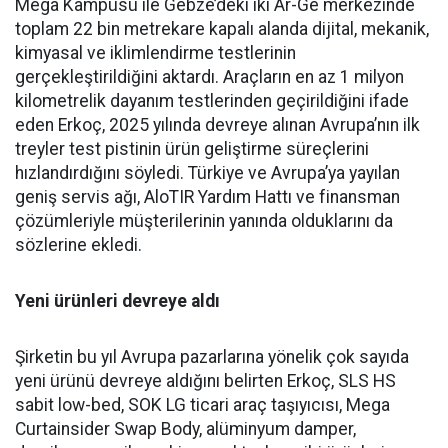
Mega Kampü­sü ile Gebze’deki iki Ar-Ge mer­kezinde
toplam 22 bin metreka­re kapalı alanda dijital, mekanik,
kimyasal ve iklimlendirme test­lerinin
gerçekleştirildiğini ak­tardı. Araçların en az 1 milyon
kilometrelik dayanım testlerin­den geçirildiğini ifade
eden Er­koç, 2025 yılında devreye alınan Avrupa’nın ilk
treyler test pisti­nin ürün geliştirme süreçlerini
hızlandırdığını söyledi. Türkiye ve Avrupa’ya yayılan
geniş ser­vis ağı, AloTIR Yardım Hattı ve finansman
çözümleriyle müşte­rilerinin yanında olduklarını da
sözlerine ekledi.
Yeni ürünleri devreye aldı
Şirketin bu yıl Avrupa pazar­larına yönelik çok sayıda
yeni ürünü devreye aldığını belirten Erkoç, SLS HS
sabit low-bed, SOK LG ticari araç taşıyıcısı, Mega
Curtainsider Swap Body, alüminyum damper,