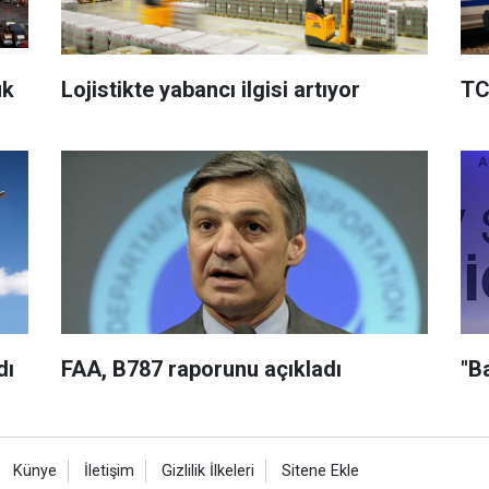
ük
Lojistikte yabancı ilgisi artıyor
TC
dı
FAA, B787 raporunu açıkladı
"B
Künye
İletişim
Gizlilik İlkeleri
Sitene Ekle