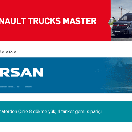
itene Ekle
matörden Çin'e 8 dökme yük; 4 tanker gemi siparişi