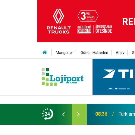
Manşetler
Günün Haberleri
Arşiv
S
er Red EDITION'ı ÖKN Lojistik filosunda
24
08:36
Türk ar