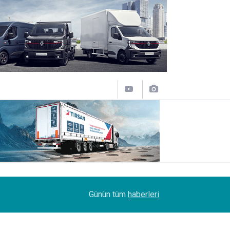
18:04
Enver Geçgel Turizm, filosuna 63 Yıldız daha kat
Günün tüm
haberleri