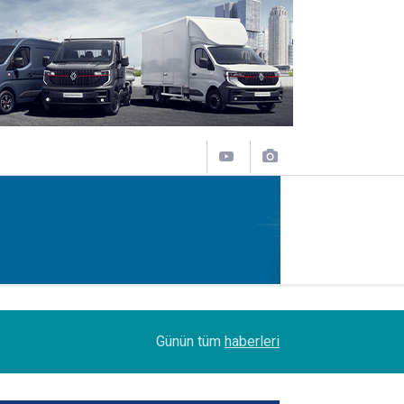
07:45
Turhan Özen, Saudia Cargo’nun CCO’su oldu
Günün tüm
haberleri