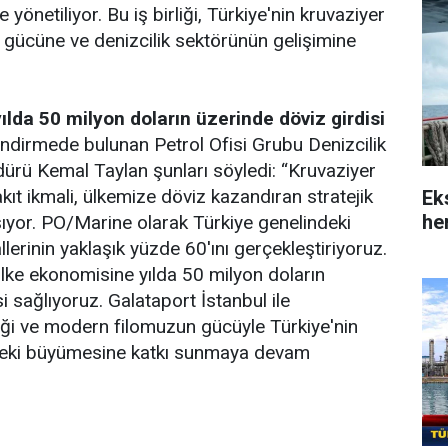
e yönetiliyor. Bu iş birliği, Türkiye'nin kruvaziyer
 gücüne ve denizcilik sektörünün gelişimine
lda 50 milyon doların üzerinde döviz girdisi
lendirmede bulunan Petrol Ofisi Grubu Denizcilik
dürü Kemal Taylan şunları söyledi: “Kruvaziyer
kıt ikmali, ülkemize döviz kazandıran stratejik
Ek
her
aşıyor. PO/Marine olarak Türkiye genelindeki
llerinin yaklaşık yüzde 60'ını gerçekleştiriyoruz.
 ülke ekonomisine yılda 50 milyon doların
i sağlıyoruz. Galataport İstanbul ile
rliği ve modern filomuzun gücüyle Türkiye'nin
deki büyümesine katkı sunmaya devam