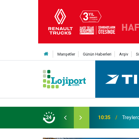
Manşetler
Günün Haberleri
Arşiv
S
t şaha kalktı
24
09:47
Her bir