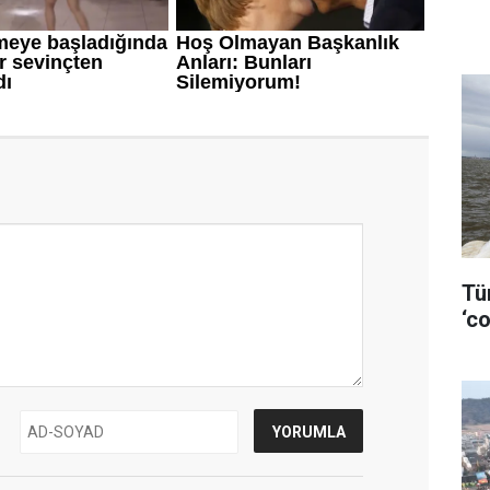
Tü
‘co