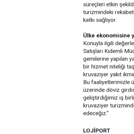
süreçleri etkin şekild
turizmindeki rekabet
katkı sağlıyor.
Ülke ekonomisine yı
Konuyla ilgili değer
Satışları Kıdemli Mü
gemilerine yapılan ya
bir hizmet niteliği t
kruvaziyer yakıt ikma
Bu faaliyetlerimizle
üzerinde döviz girdis
geliştirdiğimiz iş bi
kruvaziyer turizmin
edeceğiz.”
LOJİPORT