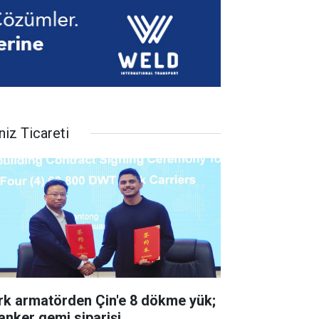
niz Ticareti
rk armatörden Çin'e 8 dökme yük;
tanker gemi siparişi