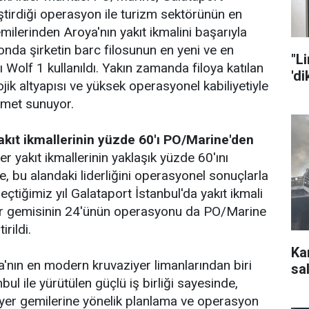
ştirdiği operasyon ile turizm sektörünün en
milerinden Aroya'nın yakıt ikmalini başarıyla
da şirketin barc filosunun en yeni ve en
"L
Wolf 1 kullanıldı. Yakın zamanda filoya katılan
'd
jik altyapısı ve yüksek operasyonel kabiliyetiyle
izmet sunuyor.
akıt ikmallerinin yüzde 60'ı PO/Marine'den
er yakıt ikmallerinin yaklaşık yüzde 60'ını
, bu alandaki liderliğini operasyonel sonuçlarla
çtiğimiz yıl Galataport İstanbul'da yakıt ikmali
er gemisinin 24'ünün operasyonu da PO/Marine
rildi.
Ka
a'nın en modern kruvaziyer limanlarından biri
sal
bul ile yürütülen güçlü iş birliği sayesinde,
iyer gemilerine yönelik planlama ve operasyon