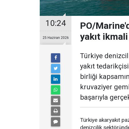
10:24
PO/Marine'd
yakıt ikmali
25 Haziran 2026
Türkiye denizcil
yakıt tedarikçis
birliği kapsamı
kruvaziyer gemi
başarıyla gerçek
Türkiye akaryakıt paz
denizcilik sektöründ