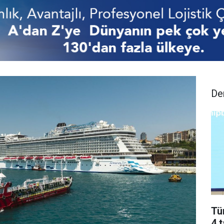
De
Tü
4 