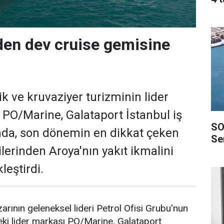
en dev cruise gemisine
ik ve kruvaziyer turizminin lider
i PO/Marine, Galataport İstanbul iş
SO
nda, son dönemin en dikkat çeken
Ser
lerinden Aroya'nın yakıt ikmalini
leştirdi.
arının geleneksel lideri Petrol Ofisi Grubu'nun
eki lider markası PO/Marine, Galataport