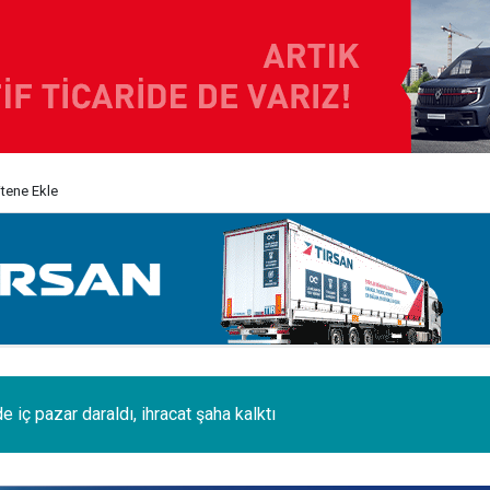
itene Ekle
i 120 tonluk 3 Boeing 777, kamyonlarla 1250 km taşındı