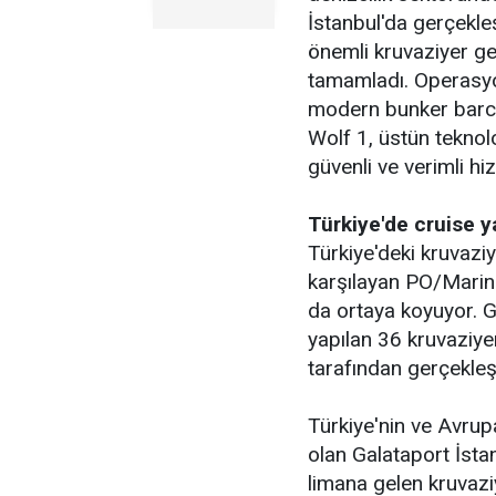
İstanbul'da gerçekle
önemli kruvaziyer ge
tamamladı. Operasyon
modern bunker barcı 
Wolf 1, üstün teknolo
güvenli ve verimli h
Türkiye'de cruise y
Türkiye'deki kruvaziy
karşılayan PO/Marine
da ortaya koyuyor. Ge
yapılan 36 kruvaziy
tarafından gerçekleşti
Türkiye'nin ve Avrup
olan Galataport İstan
limana gelen kruvaz