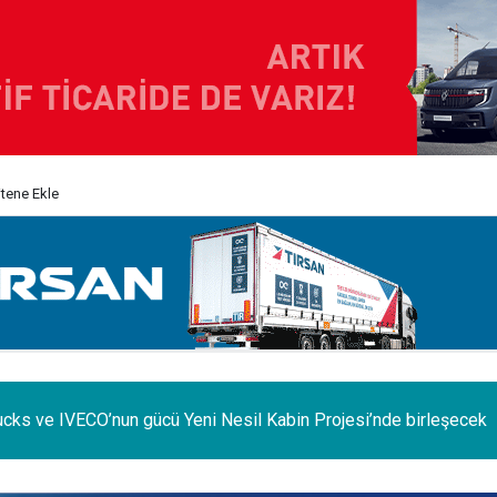
itene Ekle
e iç pazar daraldı, ihracat şaha kalktı