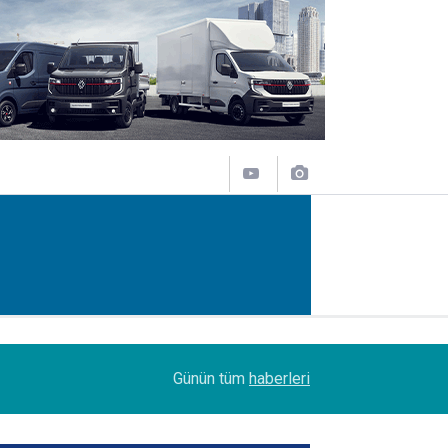
09:47
Her biri 120 tonluk 3 Boeing 777, kamyonlarla 1
Günün tüm
haberleri