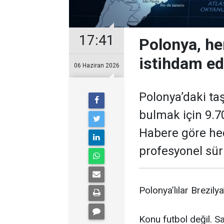
17:41
Polonya, he
istihdam ed
06 Haziran 2026
Polonya’daki taş
bulmak için 9.70
Habere göre hed
profesyonel sü
Polonya’lılar Brezily
Konu futbol değil. Sa