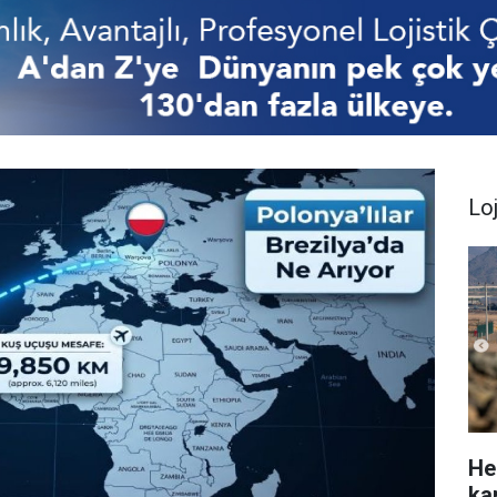
Loj
He
ka