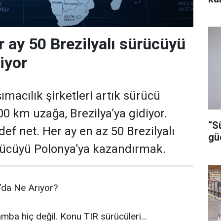
r ay 50 Brezilyalı sürücüyü
iyor
ımacılık şirketleri artık sürücü
0 km uzağa, Brezilya’ya gidiyor.
“S
ef net. Her ay en az 50 Brezilyalı
gü
rücüyü Polonya’ya kazandırmak.
a’da Ne Arıyor?
mba hiç değil. Konu TIR sürücüleri...