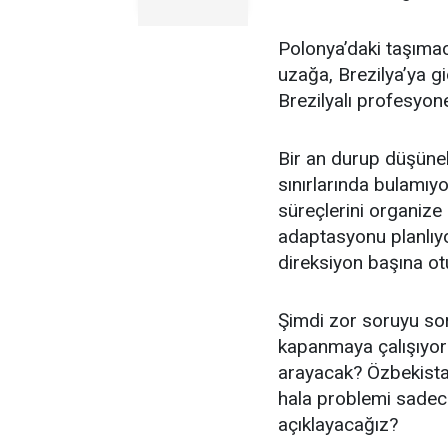
Polonya’daki taşımacı
uzağa, Brezilya’ya g
Brezilyalı profesyo
Bir an durup düşünel
sınırlarında bulamıyo
süreçlerini organize e
adaptasyonu planlıyo
direksiyon başına ot
Şimdi zor soruyu sor
kapanmaya çalışıyors
arayacak? Özbekista
hala problemi sadec
açıklayacağız?