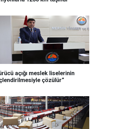
ürücü açığı meslek liselerinin
çlendirilmesiyle çözülür”