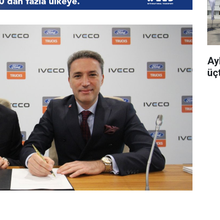
Ayb
üç
 ve IVECO’nun gücü Yeni