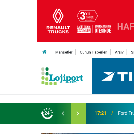
Manşetler
Günün Haberleri
Arşiv
S
eni Nesil Kabin Projesi’nde birleşecek
24
10:35
Treylerd