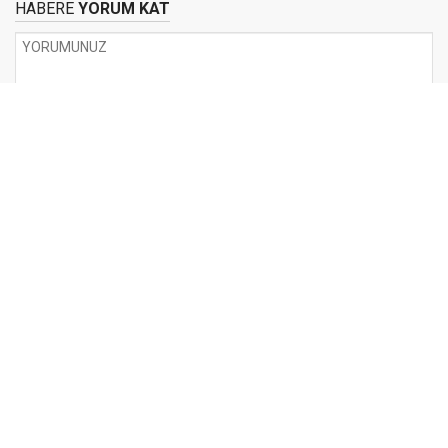
HABERE
YORUM KAT
UYARI:
Küfür, hakaret, rencide edici cümleler veya imalar, inançlara saldırı
içeren, imla kuralları ile yazılmamış,
Türkçe karakter kullanılmayan ve büyük harflerle yazılmış yorumlar
onaylanmamaktadır.