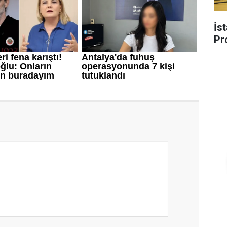
İs
Pr