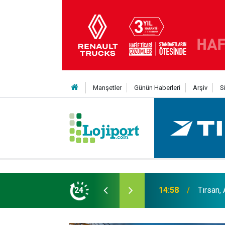
Manşetler
Günün Haberleri
Arşiv
S
er liginin ilk 3'ü arasında
24
14:19
MAXUS m