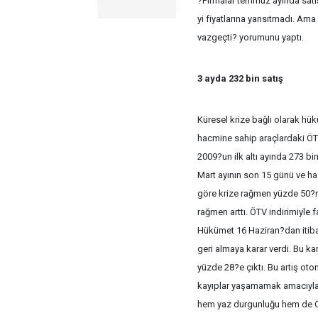
?Firmalar temmuz ayında sat
yi fiyatlarına yansıtmadı. Am
vazgeçti? yorumunu yaptı.
3 ayda 232 bin satış
Küresel krize bağlı olarak hük
hacmine sahip araçlardaki ÖTV
2009?un ilk altı ayında 273 bin
Mart ayının son 15 günü ve ha
göre krize rağmen yüzde 50?ni
rağmen arttı. ÖTV indirimiyle f
Hükümet 16 Haziran?dan itibar
geri almaya karar verdi. Bu ka
yüzde 28?e çıktı. Bu artış oto
kayıplar yaşamamak amacıyla 
hem yaz durgunluğu hem de ÖTV 