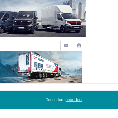
10:35
Treylerde iç pazar daraldı, ihracat şaha kalktı
Günün tüm
haberleri