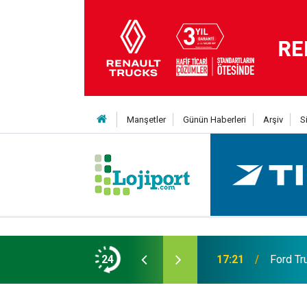
Manşetler
Günün Haberleri
Arşiv
S
 Yıldız daha kattı
24
17:21
Ford Tr