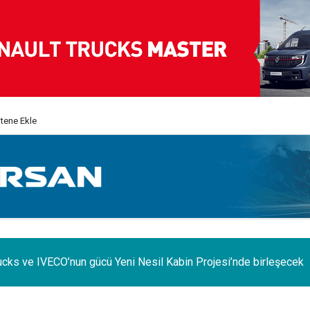
itene Ekle
ucks ve IVECO’nun gücü Yeni Nesil Kabin Projesi’nde birleşecek