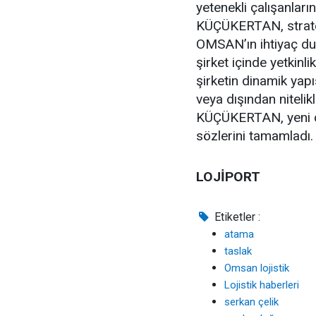
yetenekli çalışanları
KÜÇÜKERTAN, stratej
OMSAN’ın ihtiyaç duy
şirket içinde yetkinl
şirketin dinamik yapı
veya dışından nitelikl
KÜÇÜKERTAN, yeni ça
sözlerini tamamladı.
LOJİPORT
Etiketler :
atama
taslak
Omsan lojistik
Lojistik haberleri
serkan çelik