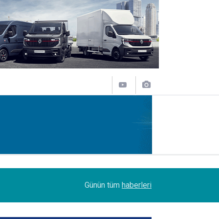
14:09
Petrol Ofisi Grubu 18. kez zirvede
Günün tüm
haberleri