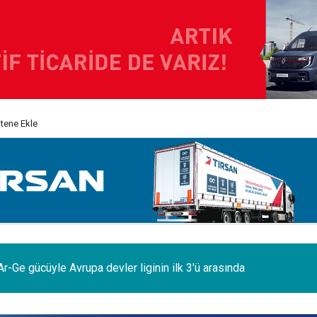
itene Ekle
odelleri Ağustos’a özel 1.199.000 TL’den başlayan fiyatlarla