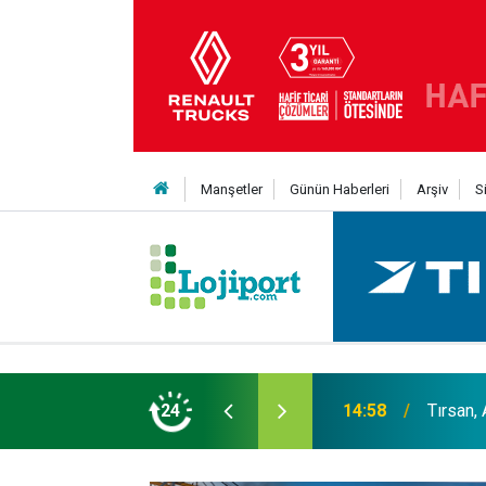
Manşetler
Günün Haberleri
Arşiv
S
er liginin ilk 3'ü arasında
24
14:19
MAXUS m