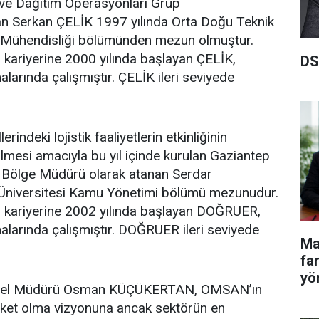
e Dağıtım Operasyonları Grup
n Serkan ÇELİK 1997 yılında Orta Doğu Teknik
e Mühendisliği bölümünden mezun olmuştur.
i kariyerine 2000 yılında başlayan ÇELİK,
DS
larında çalışmıştır. ÇELİK ileri seviyede
erindeki lojistik faaliyetlerin etkinliğinin
irilmesi amacıyla bu yıl içinde kurulan Gaziantep
 Bölge Müdürü olarak atanan Serdar
Üniversitesi Kamu Yönetimi bölümü mezunudur.
ki kariyerine 2002 yılında başlayan DOĞRUER,
alarında çalışmıştır. DOĞRUER ileri seviyede
Ma
fa
yö
nel Müdürü Osman KÜÇÜKERTAN, OMSAN’ın
 şirket olma vizyonuna ancak sektörün en