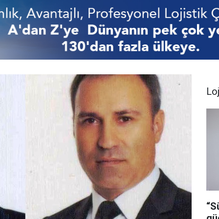
Loj
“S
gü