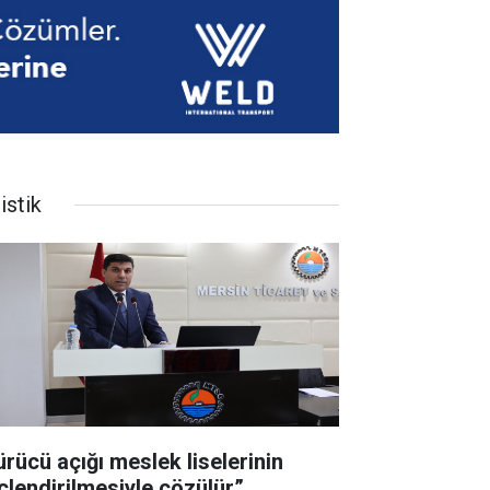
istik
ürücü açığı meslek liselerinin
çlendirilmesiyle çözülür”