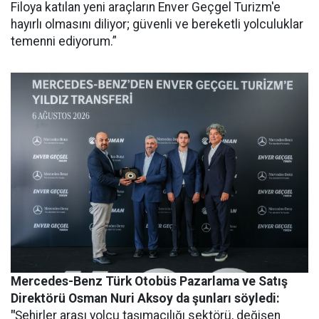
Filoya katılan yeni araçların Enver Geçgel Turizm'e
hayırlı olmasını diliyor; güvenli ve bereketli yolculuklar
temenni ediyorum.”
Mercedes-Benz Türk Otobüs Pazarlama ve Satış
Direktörü Osman Nuri Aksoy da şunları söyledi:
"
Şehirler arası yolcu taşımacılığı sektörü, değişen