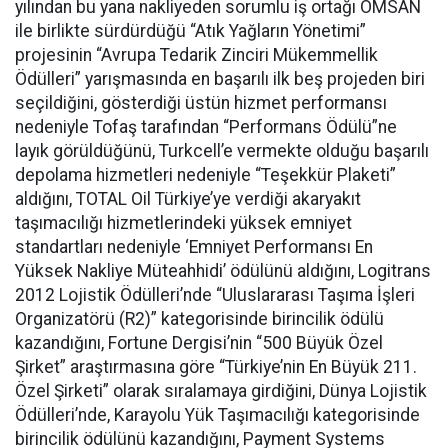
yılından bu yana nakliyeden sorumlu iş ortağı OMSAN
ile birlikte sürdürdüğü “Atık Yağların Yönetimi”
projesinin “Avrupa Tedarik Zinciri Mükemmellik
Ödülleri” yarışmasında en başarılı ilk beş projeden biri
seçildiğini, gösterdiği üstün hizmet performansı
nedeniyle Tofaş tarafından “Performans Ödülü”ne
layık görüldüğünü, Turkcell’e vermekte olduğu başarılı
depolama hizmetleri nedeniyle “Teşekkür Plaketi”
aldığını, TOTAL Oil Türkiye’ye verdiği akaryakıt
taşımacılığı hizmetlerindeki yüksek emniyet
standartları nedeniyle ‘Emniyet Performansı En
Yüksek Nakliye Müteahhidi’ ödülünü aldığını, Logitrans
2012 Lojistik Ödülleri’nde “Uluslararası Taşıma İşleri
Organizatörü (R2)” kategorisinde birincilik ödülü
kazandığını, Fortune Dergisi’nin “500 Büyük Özel
Şirket” araştırmasına göre “Türkiye’nin En Büyük 211.
Özel Şirketi” olarak sıralamaya girdiğini, Dünya Lojistik
Ödülleri’nde, Karayolu Yük Taşımacılığı kategorisinde
birincilik ödülünü kazandığını, Payment Systems