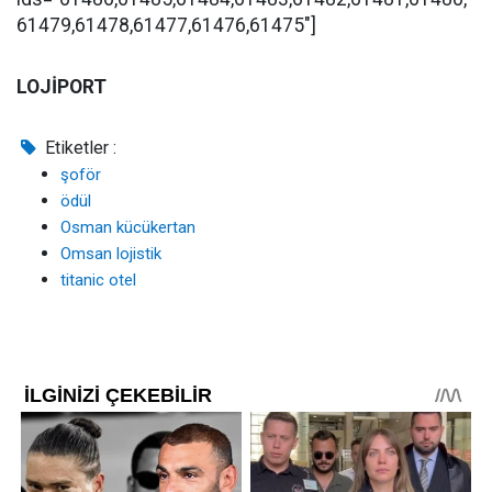
61479,61478,61477,61476,61475"]
LOJİPORT
Etiketler :
şoför
ödül
Osman kücükertan
Omsan lojistik
titanic otel