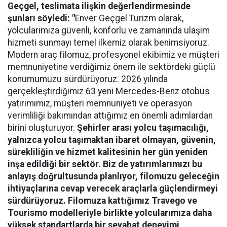
Geçgel
, teslimata ilişkin değerlendirmesinde
şunları söyledi: "
Enver Geçgel Turizm olarak,
yolcularımıza güvenli, konforlu ve zamanında ulaşım
hizmeti sunmayı temel ilkemiz olarak benimsiyoruz.
Modern araç filomuz, profesyonel ekibimiz ve müşteri
memnuniyetine verdiğimiz önem ile sektördeki güçlü
konumumuzu sürdürüyoruz. 2026 yılında
gerçekleştirdiğimiz 63 yeni Mercedes-Benz otobüs
yatırımımız, müşteri memnuniyeti ve operasyon
verimliliği bakımından attığımız en önemli adımlardan
birini oluşturuyor.
Şehirler arası yolcu taşımacılığı,
yalnızca yolcu taşımaktan ibaret olmayan, güvenin,
sürekliliğin ve hizmet kalitesinin her gün yeniden
inşa edildiği bir sektör. Biz de yatırımlarımızı bu
anlayış doğrultusunda planlıyor, filomuzu geleceğin
ihtiyaçlarına cevap verecek araçlarla güçlendirmeyi
sürdürüyoruz. Filomuza kattığımız Travego ve
Tourismo modelleriyle birlikte yolcularımıza daha
yüksek standartlarda bir seyahat deneyimi