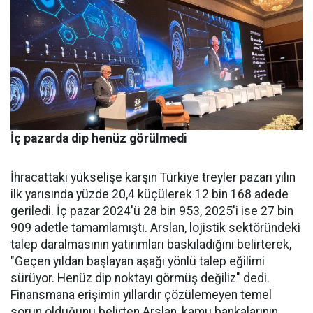
İç pazarda dip henüz görülmedi
İhracattaki yükselişe karşın Türkiye treyler pazarı yılın
ilk yarısında yüzde 20,4 küçülerek 12 bin 168 adede
geriledi. İç pa­zar 2024'ü 28 bin 953, 2025'i ise 27 bin
909 adetle tamamlamış­tı. Arslan, lojistik sektöründeki
talep daralmasının yatırımları baskıladığını belirterek,
"Geçen yıldan başlayan aşağı yönlü talep eğilimi
sürüyor. Henüz dip nok­tayı görmüş değiliz" dedi.
Finans­mana erişimin yıllardır çözüle­meyen temel
sorun olduğunu be­lirten Arslan, kamu bankalarının