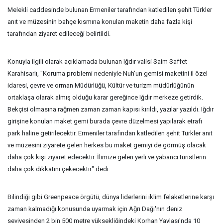
Melekli caddesinde bulunan Ermeniler tarafından katledilen şehit Türkler
anıt ve müzesinin bahçe kısmına konulan maketin daha fazla kişi
tarafından ziyaret edileceği belirtildi.
Konuyla ilgili olarak açıklamada bulunan Iğdır valisi Saim Saffet
Karahisarlı, "Koruma problemi nedeniyle Nuh'un gemisi maketini il özel
idaresi, çevre ve orman Müdürlüğü, Kültür ve turizm müdürlüğünün
ortaklaşa olarak almış olduğu karar gereğince Iğdır merkeze getirdik.
Bekçisi olmasına rağmen zaman zaman kapısı kırıldı, yazılar yazıldı. Iğdır
girişine konulan maket gemi burada çevre düzelmesi yapılarak etrafı
park haline getirilecektir. Ermeniler tarafından katledilen şehit Türkler anıt
ve müzesini ziyarete gelen herkes bu maket gemiyi de görmüş olacak
daha çok kişi ziyaret edecektir. İlimize gelen yerli ve yabancı turistlerin
daha çok dikkatini çekecektir" dedi.
Bilindiği gibi Greenpeace örgütü, dünya liderlerini iklim felaketlerine karşı
zaman kalmadığı konusunda uyarmak için Ağrı Dağı'nın deniz
seviyesinden 2 bin 500 metre yüksekliğindeki Korhan Yaylası'nda 10