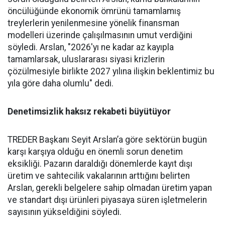
öncülüğünde ekonomik ömrü­nü tamamlamış
treylerlerin ye­nilenmesine yönelik finansman
modelleri üzerinde çalışılması­nın umut verdiğini
söyledi. Ars­lan, "2026'yı ne kadar az kayıpla
tamamlarsak, uluslararası siya­si krizlerin
çözülmesiyle birlik­te 2027 yılına ilişkin beklentimiz bu
yıla göre daha olumlu" dedi.
Denetimsizlik haksız rekabeti büyütüyor
TREDER Başkanı Seyit Arslan’a göre sektörün bugün
karşı karşıya olduğu en önemli sorun denetim
eksikliği. Pazarın daraldığı dönemlerde kayıt dışı
üretim ve sahtecilik vakalarının arttığını belirten
Arslan, gerekli belgelere sahip olmadan üretim yapan
ve standart dışı ürünleri piyasaya süren işletmelerin
sayısının yükseldiğini söyledi.