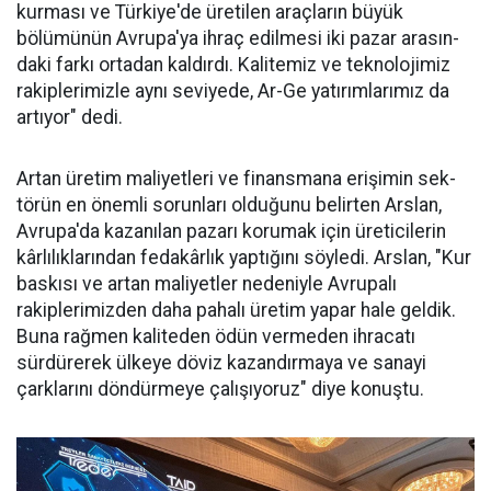
kurması ve Türkiye'de üreti­len araçların büyük
bölümünün Avru­pa'ya ihraç edilme­si iki pazar arasın­
daki farkı ortadan kaldırdı. Kalitemiz ve teknolojimiz
ra­kiplerimizle aynı seviyede, Ar-Ge ya­tırımlarımız da
ar­tıyor" dedi.
Artan üretim ma­liyetleri ve finans­mana erişimin sek­
törün en önemli sorunları oldu­ğunu belirten Arslan,
Avrupa'da kazanılan pazarı korumak için üreticilerin
kârlılıklarından fe­dakârlık yaptığını söyledi. Arslan, "Kur
baskısı ve artan maliyetler nedeniyle Avrupalı
rakiplerimiz­den daha pahalı üretim yapar ha­le geldik.
Buna rağmen kaliteden ödün vermeden ihracatı
sürdüre­rek ülkeye döviz kazandırmaya ve sanayi
çarklarını döndürmeye ça­lışıyoruz" diye konuştu.