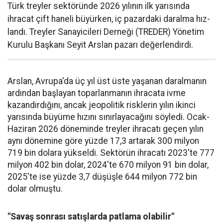
Türk treyler sektöründe 2026 yılının ilk yarısın­da
ihracat çift haneli bü­yürken, iç pazardaki daralma hız­
landı. Treyler Sanayicileri Der­neği (TREDER) Yönetim
Kurulu Başkanı Seyit Arslan pazarı değerlendirdi.
Arslan, Avrupa'da üç yıl üst üste yaşanan daralma­nın
ardından başlayan toparlan­manın ihracata ivme
kazandır­dığını, ancak jeopolitik riskle­rin yılın ikinci
yarısında büyüme hızını sınırlayacağını söyledi. Ocak-
Haziran 2026 döneminde treyler ihracatı geçen yılın
aynı dönemine göre yüzde 17,3 artarak 300 milyon
719 bin dolara yüksel­di. Sektörün ihracatı 2023'te 777
milyon 402 bin dolar, 2024'te 670 milyon 91 bin dolar,
2025'te ise yüzde 3,7 düşüşle 644 milyon 772 bin
dolar olmuştu.
"Savaş sonrası satışlarda patlama olabilir"