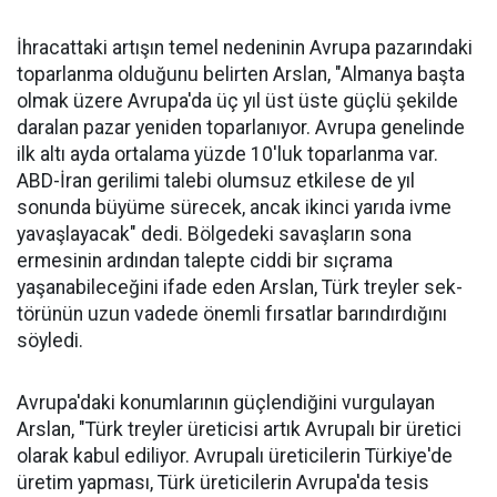
İhracattaki artışın temel nede­ninin Avrupa pazarındaki
topar­lanma olduğunu belirten Arslan, "Almanya başta
olmak üzere Av­rupa'da üç yıl üst üste güçlü şe­kilde
daralan pazar yeniden to­parlanıyor. Avrupa genelinde
ilk altı ayda ortalama yüzde 10'luk toparlanma var.
ABD-İran geri­limi talebi olumsuz etkilese de yıl
sonunda büyüme sürecek, ancak ikinci yarıda ivme
yavaşlayacak" dedi. Bölgedeki savaşların sona
ermesinin ardından talepte ciddi bir sıçrama
yaşanabileceğini ifa­de eden Arslan, Türk treyler sek­
törünün uzun vadede önemli fır­satlar barındırdığını
söyledi.
Avrupa'daki konumlarının güçlendiğini vurgulayan
Arslan, "Türk treyler üreticisi artık Avru­palı bir üretici
ola­rak kabul ediliyor. Avrupalı üreticile­rin Türkiye'de
üre­tim yapması, Türk üreticilerin Avru­pa'da tesis