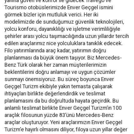
yanına güven ve konfor ile gidecek Travego ve
Tourismo otobüslerimizde Enver Geçgel ismini
görmek bizler için mutluluk verici. Her iki
modelimizde de sunduğumuz güvenlik teknolojileri,
yolcu konforu, dayanıklılığı ve işletme verimliliğiyle
şehirler arası yolcu taşımacılığında uzun yıllardır tercih
edilen araçlarımız nice yolculuklara tanıklık edecek.
Filo yatırımlarında araç kadar, yatırımın doğru
planlanması da büyük önem taşıyor. Biz Mercedes-
Benz Türk olarak her zaman müşterilerimizin
beklentilerini doğru anlamayı ve uygun çözümler
sunmayı önemsiyoruz. Bu süreç boyunca Enver
Geçgel Turizm ekibiyle yakın temasta çalışarak
ihtiyaçları birlikte değerlendirdik ve teslimat
planlamasını da bu doğrultuda hayata geçirdik. Bu
anlamlı teslimat birlikte Enver Geçgel Turizm’in 100
araçlık filosunun yüzde 83’ünü Mercedes-Benz
araçlar oluşturuyor. Yeni araçlarımızın Enver Geçgel
Turizm'e hayırlı olmasını diliyor, filoya uzun yıllar değer