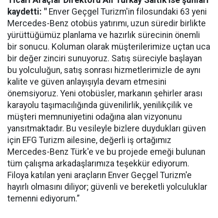
kaydetti: "
Enver Geçgel Turizm'in filosundaki 63 yeni
Mercedes-Benz otobüs yatırımı, uzun süredir birlikte
yürüttüğümüz planlama ve hazırlık sürecinin önemli
bir sonucu. Koluman olarak müşterilerimize uçtan uca
bir değer zinciri sunuyoruz. Satış süreciyle başlayan
bu yolculuğun, satış sonrası hizmetlerimizle de aynı
kalite ve güven anlayışıyla devam etmesini
önemsiyoruz. Yeni otobüsler, markanın şehirler arası
karayolu taşımacılığında güvenilirlik, yenilikçilik ve
müşteri memnuniyetini odağına alan vizyonunu
yansıtmaktadır. Bu vesileyle bizlere duydukları güven
için EFG Turizm ailesine, değerli iş ortağımız
Mercedes-Benz Türk'e ve bu projede emeği bulunan
tüm çalışma arkadaşlarımıza teşekkür ediyorum.
Filoya katılan yeni araçların Enver Geçgel Turizm'e
hayırlı olmasını diliyor; güvenli ve bereketli yolculuklar
temenni ediyorum.”