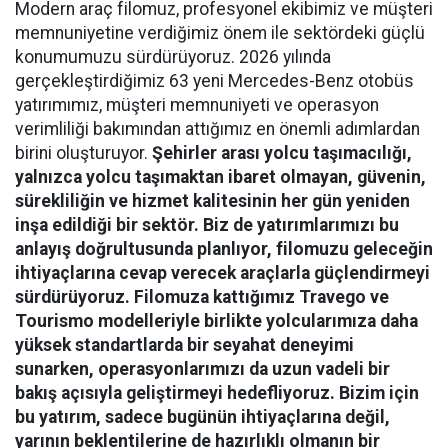
Modern araç filomuz, profesyonel ekibimiz ve müşteri
memnuniyetine verdiğimiz önem ile sektördeki güçlü
konumumuzu sürdürüyoruz. 2026 yılında
gerçekleştirdiğimiz 63 yeni Mercedes-Benz otobüs
yatırımımız, müşteri memnuniyeti ve operasyon
verimliliği bakımından attığımız en önemli adımlardan
birini oluşturuyor.
Şehirler arası yolcu taşımacılığı,
yalnızca yolcu taşımaktan ibaret olmayan, güvenin,
sürekliliğin ve hizmet kalitesinin her gün yeniden
inşa edildiği bir sektör. Biz de yatırımlarımızı bu
anlayış doğrultusunda planlıyor, filomuzu geleceğin
ihtiyaçlarına cevap verecek araçlarla güçlendirmeyi
sürdürüyoruz. Filomuza kattığımız Travego ve
Tourismo modelleriyle birlikte yolcularımıza daha
yüksek standartlarda bir seyahat deneyimi
sunarken, operasyonlarımızı da uzun vadeli bir
bakış açısıyla geliştirmeyi hedefliyoruz. Bizim için
bu yatırım, sadece bugünün ihtiyaçlarına değil,
yarının beklentilerine de hazırlıklı olmanın bir