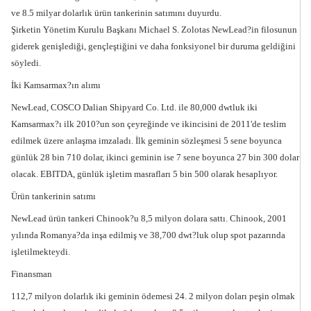
ve 8.5 milyar dolarlık ürün tankerinin satımını duyurdu.
Şirketin Yönetim Kurulu Başkanı Michael S. Zolotas NewLead?in filosunun
giderek genişlediği, gençleştiğini ve daha fonksiyonel bir duruma geldiğini
söyledi.
İki Kamsarmax?ın alımı
NewLead, COSCO Dalian Shipyard Co. Ltd. ile 80,000 dwtluk iki
Kamsarmax?ı ilk 2010?un son çeyreğinde ve ikincisini de 2011'de teslim
edilmek üzere anlaşma imzaladı. İlk geminin sözleşmesi 5 sene boyunca
günlük 28 bin 710 dolar, ikinci geminin ise 7 sene boyunca 27 bin 300 dolar
olacak. EBITDA, günlük işletim masrafları 5 bin 500 olarak hesaplıyor.
Ürün tankerinin satımı
NewLead ürün tankeri Chinook?u 8,5 milyon dolara sattı. Chinook, 2001
yılında Romanya?da inşa edilmiş ve 38,700 dwt?luk olup spot pazarında
işletilmekteydi.
Finansman
112,7 milyon dolarlık iki geminin ödemesi 24. 2 milyon doları peşin olmak