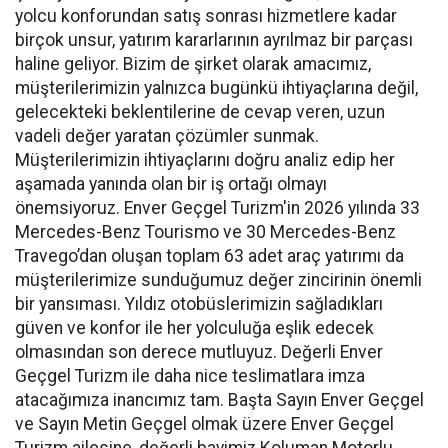
yolcu konforundan satış sonrası hizmetlere kadar
birçok unsur, yatırım kararlarının ayrılmaz bir parçası
haline geliyor. Bizim de şirket olarak amacımız,
müşterilerimizin yalnızca bugünkü ihtiyaçlarına değil,
gelecekteki beklentilerine de cevap veren, uzun
vadeli değer yaratan çözümler sunmak.
Müşterilerimizin ihtiyaçlarını doğru analiz edip her
aşamada yanında olan bir iş ortağı olmayı
önemsiyoruz. Enver Geçgel Turizm'in 2026 yılında 33
Mercedes-Benz Tourismo ve 30 Mercedes-Benz
Travego’dan oluşan toplam 63 adet araç yatırımı da
müşterilerimize sunduğumuz değer zincirinin önemli
bir yansıması. Yıldız otobüslerimizin sağladıkları
güven ve konfor ile her yolculuğa eşlik edecek
olmasından son derece mutluyuz. Değerli Enver
Geçgel Turizm ile daha nice teslimatlara imza
atacağımıza inancımız tam. Başta Sayın Enver Geçgel
ve Sayın Metin Geçgel olmak üzere Enver Geçgel
Turizm ailesine, değerli bayimiz Koluman Motorlu