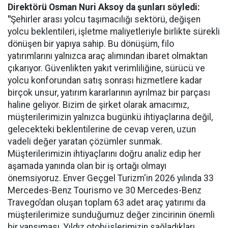
Direktörü Osman Nuri Aksoy da şunları söyledi:
"
Şehirler arası yolcu taşımacılığı sektörü, değişen
yolcu beklentileri, işletme maliyetleriyle birlikte sürekli
dönüşen bir yapıya sahip. Bu dönüşüm, filo
yatırımlarını yalnızca araç alımından ibaret olmaktan
çıkarıyor. Güvenlikten yakıt verimliliğine, sürücü ve
yolcu konforundan satış sonrası hizmetlere kadar
birçok unsur, yatırım kararlarının ayrılmaz bir parçası
haline geliyor. Bizim de şirket olarak amacımız,
müşterilerimizin yalnızca bugünkü ihtiyaçlarına değil,
gelecekteki beklentilerine de cevap veren, uzun
vadeli değer yaratan çözümler sunmak.
Müşterilerimizin ihtiyaçlarını doğru analiz edip her
aşamada yanında olan bir iş ortağı olmayı
önemsiyoruz. Enver Geçgel Turizm'in 2026 yılında 33
Mercedes-Benz Tourismo ve 30 Mercedes-Benz
Travego’dan oluşan toplam 63 adet araç yatırımı da
müşterilerimize sunduğumuz değer zincirinin önemli
bir yansıması. Yıldız otobüslerimizin sağladıkları