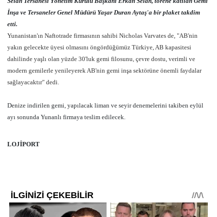
Selah Tersanesi Yönetim Kurulu Başkanı Erkan Selah, törene katılan Gemi
İnşa ve Tersaneler Genel Müdürü Yaşar Duran Aytaş'a bir plaket takdim
etti.
Yunanistan'ın Naftotrade firmasının sahibi Nicholas Varvates de, "AB'nin
yakın gelecekte üyesi olmasını öngördüğümüz Türkiye, AB kapasitesi
dahilinde yaşlı olan yüzde 30'luk gemi filosunu, çevre dostu, verimli ve
modern gemilerle yenileyerek AB'nin gemi inşa sektörüne önemli faydalar
sağlayacaktır" dedi.
Denize indirilen gemi, yapılacak liman ve seyir denemelerini takiben eylül
ayı sonunda Yunanlı firmaya teslim edilecek.
LOJİPORT