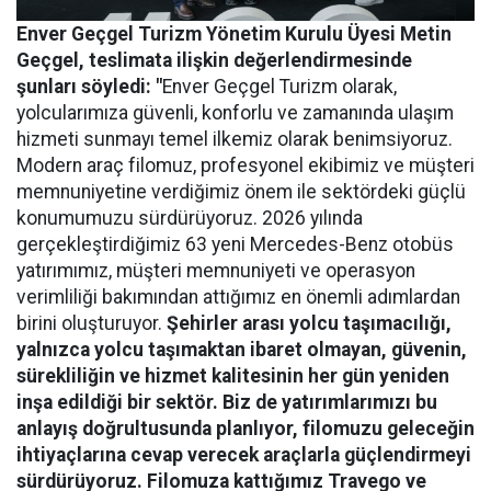
Enver Geçgel Turizm
Yönetim Kurulu Üyesi Metin
Geçgel
, teslimata ilişkin değerlendirmesinde
şunları söyledi: "
Enver Geçgel Turizm olarak,
yolcularımıza güvenli, konforlu ve zamanında ulaşım
hizmeti sunmayı temel ilkemiz olarak benimsiyoruz.
Modern araç filomuz, profesyonel ekibimiz ve müşteri
memnuniyetine verdiğimiz önem ile sektördeki güçlü
konumumuzu sürdürüyoruz. 2026 yılında
gerçekleştirdiğimiz 63 yeni Mercedes-Benz otobüs
yatırımımız, müşteri memnuniyeti ve operasyon
verimliliği bakımından attığımız en önemli adımlardan
birini oluşturuyor.
Şehirler arası yolcu taşımacılığı,
yalnızca yolcu taşımaktan ibaret olmayan, güvenin,
sürekliliğin ve hizmet kalitesinin her gün yeniden
inşa edildiği bir sektör. Biz de yatırımlarımızı bu
anlayış doğrultusunda planlıyor, filomuzu geleceğin
ihtiyaçlarına cevap verecek araçlarla güçlendirmeyi
sürdürüyoruz. Filomuza kattığımız Travego ve