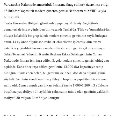
Varvates?in Naftotrade armatörlük firmasına ihraç edilmek üzere inşa ettiği
15.500 dwt kapasiteli modern çimento gemisi Naftocement XVIII?i suyla
buluşturdu.
Tuzla Tersaneler Bölgesi, güzel anlar yaşamayı özlemiş. Geçtiğimiz
cumartesi de işte o günlerden biri yaşandı Tuzla?da. Türk ve Yunanlılar?dan
oluşan kalabalık bir grup izledi modern çimento gemisinin suyla buluşma
anını. 14 ay önce büyük sac levhalar, ehil ellerde işlenmiş; alın teri ve
ustalıkla yoğrulduktan sonra modern bir çimento gemisi çıkmıştı ortaya.
Selah Tersanesi Yönetim Kurulu Başkanı Erkan Selah, geminin Yunan
Naftotrade
firması için inşa edilen 3. çok modern çimento gemisi olduğunu
açıkladı. Daha önce inşa edilen gemilerin, 13.000 dwt kapasiteye sahip
olduğunu ifade eden Selah, bu geminin ise 2.500 dwt daha büyüdüğünü
söyledi. Geminin kendi kendine yükleyip boşaltma yapabilen bir sisteme
sahip olduğunu vurgulayan Erkan Selah, ?Saatte 1.000-1.200 m3 yükleme
boşaltma yapabiliyor. 14 aylık bir çalışmanın ürünü olan geminin yaklaşık
maliyeti 30 milyon Euro? diye konuştu.