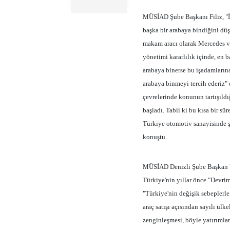
MÜSİAD Şube Başkanı Filiz, "İn
başka bir arabaya bindiğini d
makam aracı olarak Mercedes ve
yönetimi kararlılık içinde, en 
arabaya binerse bu işadamlarına 
arabaya binmeyi tercih ederiz"
çevrelerinde konunun tartışıld
başladı. Tabii ki bu kısa bir sür
Türkiye otomotiv sanayisinde şu
konuştu.
MÜSİAD Denizli Şube Başkan Y
Türkiye'nin yıllar önce "Devrim"
"Türkiye'nin değişik sebeplerle
araç satışı açısından sayılı ülk
zenginleşmesi, böyle yatırımlar