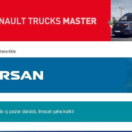
itene Ekle
e iç pazar daraldı, ihracat şaha kalktı