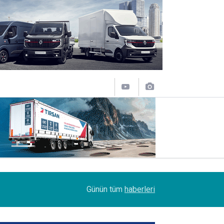
09:47
Her biri 120 tonluk 3 Boeing 777, kamyonlarla 1
Günün tüm
haberleri