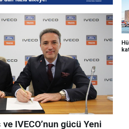
Hü
ka
 ve IVECO’nun gücü Yeni