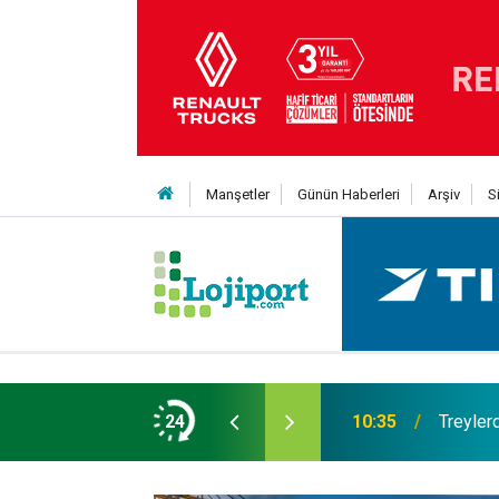
Manşetler
Günün Haberleri
Arşiv
S
eni Nesil Kabin Projesi’nde birleşecek
24
10:35
Treylerd