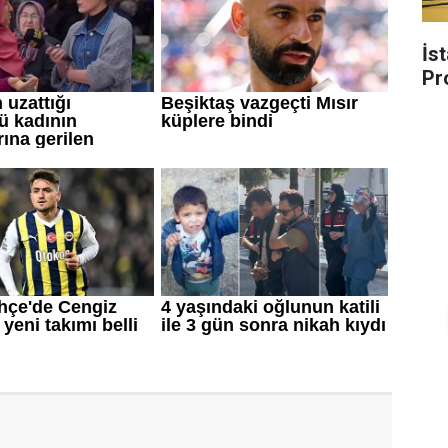
İs
Pr