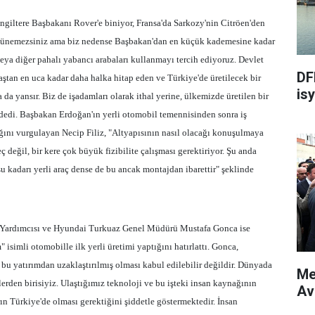
giltere Başbakanı Rover'e biniyor, Fransa'da Sarkozy'nin Citröen'den
üşünemezsiniz ama biz nedense Başbakan'dan en küçük kademesine kadar
ya diğer pahalı yabancı arabaları kullanmayı tercih ediyoruz. Devlet
DF
baştan en uca kadar daha halka hitap eden ve Türkiye'de üretilecek bir
isy
da yansır. Biz de işadamları olarak ithal yerine, ülkemizde üretilen bir
 dedi. Başbakan Erdoğan'ın yerli otomobil temennisinden sonra iş
ığını vurgulayan Necip Filiz, "Altyapısının nasıl olacağı konuşulmaya
eç değil, bir kere çok büyük fizibilite çalışması gerektiriyor. Şu anda
 kadarı yerli araç dense de bu ancak montajdan ibarettir" şeklinde
ardımcısı ve Hyundai Turkuaz Genel Müdürü Mustafa Gonca ise
 isimli otomobille ilk yerli üretimi yaptığını hatırlattı. Gonca,
 bu yatırımdan uzaklaştırılmış olması kabul edilebilir değildir. Dünyada
Me
elerden birisiyiz. Ulaştığımız teknoloji ve bu işteki insan kaynağının
Av
ın Türkiye'de olması gerektiğini şiddetle göstermektedir. İnsan