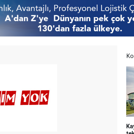
Ko
Ka
te