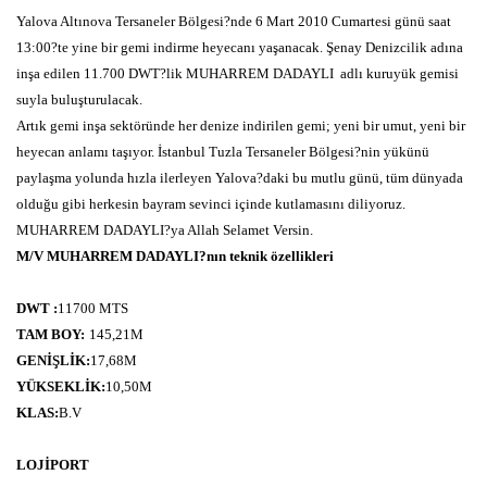
Yalova Altınova Tersaneler Bölgesi?nde 6 Mart 2010 Cumartesi günü saat
13:00?te yine bir gemi indirme heyecanı yaşanacak. Şenay Denizcilik adına
inşa edilen 11.700 DWT?lik MUHARREM DADAYLI
adlı kuruyük gemisi
suyla buluşturulacak.
Artık gemi inşa sektöründe her denize indirilen gemi; yeni bir umut, yeni bir
heyecan anlamı taşıyor. İstanbul Tuzla Tersaneler Bölgesi?nin yükünü
paylaşma yolunda hızla ilerleyen Yalova?daki bu mutlu günü, tüm dünyada
olduğu gibi herkesin bayram sevinci içinde kutlamasını diliyoruz.
MUHARREM DADAYLI?ya Allah Selamet Versin.
M/V MUHARREM DADAYLI?nın teknik özellikleri
DWT :
11700 MTS
TAM BOY:
145,21M
GENİŞLİK:
17,68M
YÜKSEKLİK:
10,50M
KLAS:
B.V
LOJİPORT