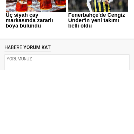
HABERE
YORUM KAT
UYARI:
Küfür, hakaret, rencide edici cümleler veya imalar, inançlara saldırı