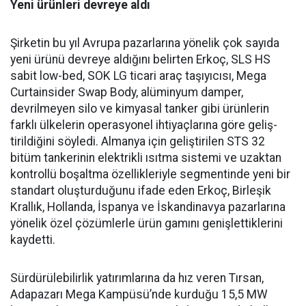
Yeni ürünleri devreye aldı
Şirketin bu yıl Avrupa pazar­larına yönelik çok sayıda
yeni ürünü devreye aldığını belirten Erkoç, SLS HS
sabit low-bed, SOK LG ticari araç taşıyıcısı, Mega
Curtainsider Swap Body, alüminyum damper,
devrilme­yen silo ve kimyasal tanker gibi ürünlerin
farklı ülkelerin ope­rasyonel ihtiyaçlarına göre geliş­
tirildiğini söyledi. Almanya için geliştirilen STS 32
bitüm tan­kerinin elektrikli ısıtma siste­mi ve uzaktan
kontrollü boşalt­ma özellikleriyle segmentinde yeni bir
standart oluşturduğunu ifade eden Erkoç, Birleşik
Kral­lık, Hollanda, İspanya ve İskan­dinavya pazarlarına
yönelik özel çözümlerle ürün gamını geniş­lettiklerini
kaydetti.
Sürdürülebilirlik yatırımları­na da hız veren Tırsan,
Adapaza­rı Mega Kampüsü’nde kurduğu 15,5 MW