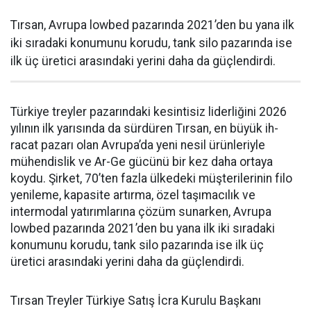
Tırsan, Avrupa lowbed pazarında 2021’den bu yana ilk
iki sıradaki konumunu korudu, tank silo pazarında ise
ilk üç üretici arasındaki yerini daha da güçlen­dirdi.
Türkiye treyler pazarın­daki kesintisiz liderliğini 2026
yılının ilk yarısında da sürdüren Tırsan, en büyük ih­
racat pazarı olan Avrupa’da yeni nesil ürünleriyle
mühendislik ve Ar-Ge gücünü bir kez daha orta­ya
koydu. Şirket, 70’ten fazla ül­kedeki müşterilerinin filo
yenile­me, kapasite artırma, özel taşıma­cılık ve
intermodal yatırımlarına çözüm sunarken, Avrupa
lowbed pazarında 2021’den bu yana ilk iki sıradaki
konumunu korudu, tank silo pazarında ise ilk üç
üretici arasındaki yerini daha da güçlen­dirdi.
Tırsan Treyler Türkiye Satış İcra Kurulu Başkanı