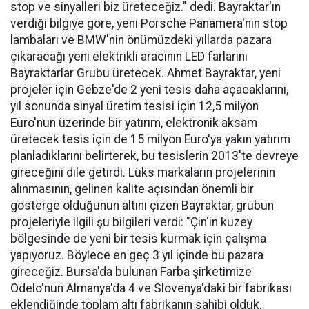
stop ve sinyalleri biz üreteceğiz." dedi. Bayraktar'ın
verdiği bilgiye göre, yeni Porsche Panamera'nın stop
lambaları ve BMW'nin önümüzdeki yıllarda pazara
çıkaracağı yeni elektrikli aracının LED farlarını
Bayraktarlar Grubu üretecek. Ahmet Bayraktar, yeni
projeler için Gebze'de 2 yeni tesis daha açacaklarını,
yıl sonunda sinyal üretim tesisi için 12,5 milyon
Euro'nun üzerinde bir yatırım, elektronik aksam
üretecek tesis için de 15 milyon Euro'ya yakın yatırım
planladıklarını belirterek, bu tesislerin 2013'te devreye
gireceğini dile getirdi. Lüks markaların projelerinin
alınmasının, gelinen kalite açısından önemli bir
gösterge olduğunun altını çizen Bayraktar, grubun
projeleriyle ilgili şu bilgileri verdi: "Çin'in kuzey
bölgesinde de yeni bir tesis kurmak için çalışma
yapıyoruz. Böylece en geç 3 yıl içinde bu pazara
gireceğiz. Bursa'da bulunan Farba şirketimize
Odelo'nun Almanya'da 4 ve Slovenya'daki bir fabrikası
eklendiğinde toplam altı fabrikanın sahibi olduk.