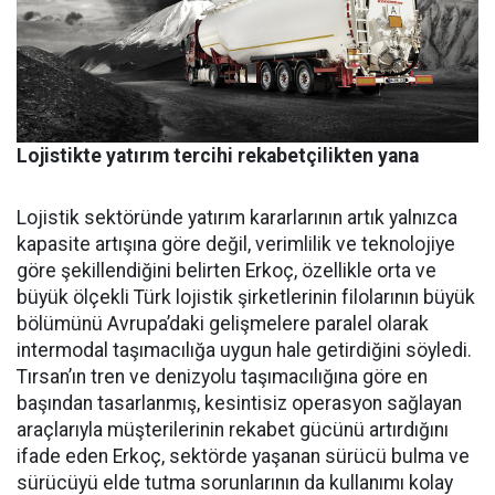
Lojistikte yatırım tercihi rekabetçilikten yana
Lojistik sektöründe yatırım ka­rarlarının artık yalnızca
kapasi­te artışına göre değil, verimlilik ve teknolojiye
göre şekillendiği­ni belirten Erkoç, özellikle orta ve
büyük ölçekli Türk lojistik şirket­lerinin filolarının büyük
bölümü­nü Avrupa’daki gelişmelere para­lel olarak
intermodal taşımacılı­ğa uygun hale getirdiğini söyledi.
Tırsan’ın tren ve denizyolu taşı­macılığına göre en
başından ta­sarlanmış, kesintisiz operasyon sağlayan
araçlarıyla müşterile­rinin rekabet gücünü artırdığını
ifade eden Erkoç, sektörde yaşa­nan sürücü bulma ve
sürücüyü el­de tutma sorunlarının da kullanı­mı kolay