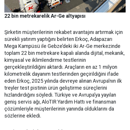
22 bin metrekarelik Ar-Ge altyapısı
Şirketin müşterilerinin reka­bet avantajını artırmak için
sü­rekli yatırım yaptığını belirten Erkoç, Adapazarı
Mega Kampü­sü ile Gebze’deki iki Ar-Ge mer­kezinde
toplam 22 bin metreka­re kapalı alanda dijital, mekanik,
kimyasal ve iklimlendirme test­lerinin
gerçekleştirildiğini ak­tardı. Araçların en az 1 milyon
kilometrelik dayanım testlerin­den geçirildiğini ifade
eden Er­koç, 2025 yılında devreye alınan Avrupa’nın ilk
treyler test pisti­nin ürün geliştirme süreçlerini
hızlandırdığını söyledi. Türkiye ve Avrupa’ya yayılan
geniş ser­vis ağı, AloTIR Yardım Hattı ve finansman
çözümleriyle müşte­rilerinin yanında olduklarını da
sözlerine ekledi.