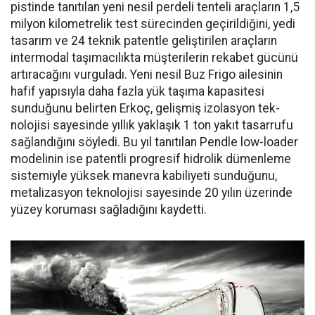
pistin­de tanıtılan yeni nesil perdeli ten­teli araçların 1,5
milyon kilomet­relik test sürecinden geçirildiğini, yedi
tasarım ve 24 teknik patentle geliştirilen araçların
intermodal taşımacılıkta müşterilerin reka­bet gücünü
artıracağını vurgula­dı. Yeni nesil Buz Frigo ailesinin
hafif yapısıyla daha fazla yük ta­şıma kapasitesi
sunduğunu belir­ten Erkoç, gelişmiş izolasyon tek­
nolojisi sayesinde yıllık yaklaşık 1 ton yakıt tasarrufu
sağlandığı­nı söyledi. Bu yıl tanıtılan Pendle low-loader
modelinin ise patent­li progresif hidrolik dümenleme
sistemiyle yüksek manevra kabi­liyeti sunduğunu,
metalizasyon teknolojisi sayesinde 20 yılın üze­rinde
yüzey koruması sağladığını kaydetti.