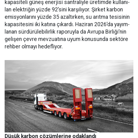
kapasiteli güneş ener­jisi santraliyle üretimde kullanı­
lan elektriğin yüzde 92’sini karşı­lıyor. Şirket karbon
emisyonları­nı yüzde 35 azaltırken, su arıtma tesisinin
kapasitesini iki katına çıkardı. Haziran 2026’da yayım­
lanan sürdürülebilirlik raporuyla da Avrupa Birliği’nin
gelişen çev­re mevzuatına uyum konusunda sektöre
rehber olmayı hedefliyor.
Düşük karbon çözümlerine odaklandı