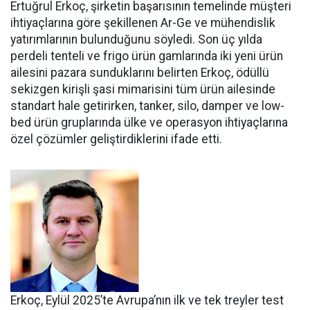
Ertuğrul Er­koç, şirketin başarısının teme­linde müşteri
ihtiyaçlarına göre şekillenen Ar-Ge ve mühendislik
yatırımlarının bulunduğunu söy­ledi. Son üç yılda
perdeli tenteli ve frigo ürün gamlarında iki yeni ürün
ailesini pazara sundukları­nı belirten Erkoç, ödüllü
sekizgen kirişli şasi mimarisini tüm ürün ailesinde
standart hale getirir­ken, tanker, silo, damper ve low­
bed ürün gruplarında ülke ve ope­rasyon ihtiyaçlarına
özel çözüm­ler geliştirdiklerini ifade etti.
Erkoç, Eylül 2025’te Avru­pa’nın ilk ve tek treyler test