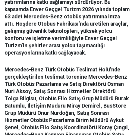
yatırımlarına katkı sağlamayı sürdürüyor. Bu
kapsamda Enver Geçgel Turizm 2026 yılında toplam
63 adet Mercedes-Benz otobüs yatırımına imza
attı. Hoşdere Otobüs Fabrikası’nda üretilen araçlar,
gelişmiş güvenlik teknolojileri, yüksek yolcu
konforu ve işletme verimliliğiyle Enver Geçgel
Turizm’in şehirler arası yolcu taşımacılığı
operasyonlarına katkı sağlayacak.
Mercedes-Benz Türk Otobüs Teslimat Holü’nde
gerçekleştirilen teslimat törenine Mercedes-Benz
Türk Otobüs Pazarlama ve Satış Direktörü Osman
Nuri Aksoy, Satış Sonrası Hizmetler Direktörü
Tolga Bilgisu, Otobüs Filo Satış Grup Müdürü Burak
Batumlu, İletişim Müdürü Miray Demirel, BusStore
Grup Müdürü Onur Nurdoğan, Satış Sonrası
Hizmetler Otobüs Pazarlama Birim Müdürü Aykut
Şenel, Otobüs Filo Satış Koordinatörü Koray Çıngıl,
Mercedes-Benz Kamyon Finansman Otobüs Satış