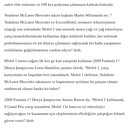
zaferi elde etmesine ve 198 kez podyuma çıkmasına katkıda bulundu.
Vodafone McLaren Mercedes takım başkanı Martin Whitmarsh ise; ?
Vodafone McLaren Mercedes ve ExxonMobil, otomotiv teknolojisinin
ulaştığı son noktadadır. Mobil 1 tam sentetik motor yağı ve yağ teknolojisi,
yarış otomobillerimizde kullanılan diğer ürünlerle birlikte, her seferinde
performansımızın en üst düzeye çıkmasını sağlayarak her hafta yarışmanın
zorluklarını göğüslememize yardım ediyor" dedi.
Mobil 1 motor yağını ilk kez go kart yarışında kullanan 2008 Formula 1?
Dünya Şampiyonu Lewis Hamilton, şunları ekledi; ?Mobil 1, yarış
kariyerimin en başından beri yanımdaydı. Mobil 1 ekibinin, Vodafone
McLaren Mercedes takımının ve başarımızın ayrılmaz bir parçası olmayı
sürdürecek olması harika bir haber?.
2009 Formula 1? Dünya Şampiyonu Jenson Button da; ?Mobil 1 kullanarak,
8 Grand Prix yarışı kazandım. Mobil 1'in bana en iyi teknolojiyi
sağlayacağını ve kazanmam için ekiplerimizin elbirliğiyle çalıştığını bilmek
güven verici? dedi.