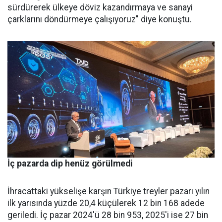
sürdüre­rek ülkeye döviz kazandırmaya ve sanayi
çarklarını döndürmeye ça­lışıyoruz" diye konuştu.
İç pazarda dip henüz görülmedi
İhracattaki yükselişe karşın Türkiye treyler pazarı yılın
ilk yarısında yüzde 20,4 küçülerek 12 bin 168 adede
geriledi. İç pa­zar 2024'ü 28 bin 953, 2025'i ise 27 bin