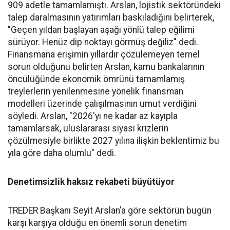
909 adetle tamamlamış­tı. Arslan, lojistik sektöründeki
talep daralmasının yatırımları baskıladığını belirterek,
"Geçen yıldan başlayan aşağı yönlü talep eğilimi
sürüyor. Henüz dip nok­tayı görmüş değiliz" dedi.
Finans­mana erişimin yıllardır çözüle­meyen temel
sorun olduğunu be­lirten Arslan, kamu bankalarının
öncülüğünde ekonomik ömrü­nü tamamlamış
treylerlerin ye­nilenmesine yönelik finansman
modelleri üzerinde çalışılması­nın umut verdiğini
söyledi. Ars­lan, "2026'yı ne kadar az kayıpla
tamamlarsak, uluslararası siya­si krizlerin
çözülmesiyle birlik­te 2027 yılına ilişkin beklentimiz bu
yıla göre daha olumlu" dedi.
Denetimsizlik haksız rekabeti büyütüyor
TREDER Başkanı Seyit Arslan’a göre sektörün bugün
karşı karşıya olduğu en önemli sorun denetim