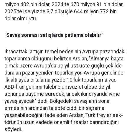
milyon 402 bin dolar, 2024'te 670 milyon 91 bin dolar,
2025'te ise yüzde 3,7 düşüşle 644 milyon 772 bin
dolar olmuştu.
"Savaş sonrası satışlarda patlama olabilir"
İhracattaki artışın temel nede­ninin Avrupa pazarındaki
topar­lanma olduğunu belirten Arslan, "Almanya başta
olmak üzere Av­rupa'da üç yıl üst üste güçlü şe­kilde
daralan pazar yeniden to­parlanıyor. Avrupa genelinde
ilk altı ayda ortalama yüzde 10'luk toparlanma var.
ABD-İran geri­limi talebi olumsuz etkilese de yıl
sonunda büyüme sürecek, ancak ikinci yarıda ivme
yavaşlayacak" dedi. Bölgedeki savaşların sona
ermesinin ardından talepte ciddi bir sıçrama
yaşanabileceğini ifa­de eden Arslan, Türk treyler sek­
törünün uzun vadede önemli fır­satlar barındırdığını
söyledi.