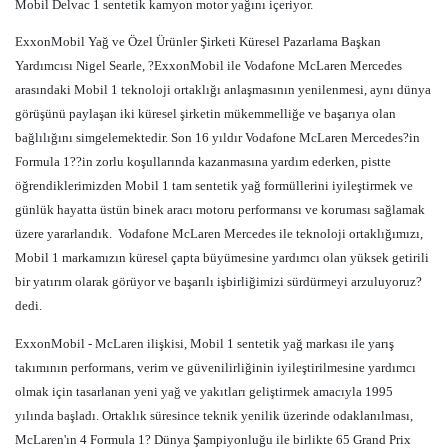
Mobil Delvac 1 sentetik kamyon motor yağını içeriyor.
ExxonMobil Yağ ve Özel Ürünler Şirketi Küresel Pazarlama Başkan
Yardımcısı Nigel Searle, ?ExxonMobil ile Vodafone McLaren Mercedes
arasındaki Mobil 1 teknoloji ortaklığı anlaşmasının yenilenmesi, aynı dünya
görüşünü paylaşan iki küresel şirketin mükemmelliğe ve başarıya olan
bağlılığını simgelemektedir. Son 16 yıldır Vodafone McLaren Mercedes?in
Formula 1??in zorlu koşullarında kazanmasına yardım ederken, pistte
öğrendiklerimizden Mobil 1 tam sentetik yağ formüllerini iyileştirmek ve
günlük hayatta üstün binek aracı motoru performansı ve koruması sağlamak
üzere yararlandık.
Vodafone McLaren Mercedes ile teknoloji ortaklığımızı,
Mobil 1 markamızın küresel çapta büyümesine yardımcı olan yüksek getirili
bir yatırım olarak görüyor ve başarılı işbirliğimizi sürdürmeyi arzuluyoruz?
dedi.
ExxonMobil - McLaren ilişkisi, Mobil 1 sentetik yağ markası ile yarış
takımının performans, verim ve güvenilirliğinin iyileştirilmesine yardımcı
olmak için tasarlanan yeni yağ ve yakıtları geliştirmek amacıyla 1995
yılında başladı. Ortaklık süresince teknik yenilik üzerinde odaklanılması,
McLaren'ın 4 Formula 1? Dünya Şampiyonluğu ile birlikte 65 Grand Prix