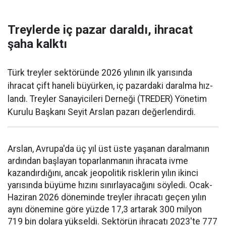
Treylerde iç pazar daraldı, ihracat
şaha kalktı
Türk treyler sektöründe 2026 yılının ilk yarısın­da
ihracat çift haneli bü­yürken, iç pazardaki daralma hız­
landı. Treyler Sanayicileri Der­neği (TREDER) Yönetim
Kurulu Başkanı Seyit Arslan pazarı değerlendirdi.
Arslan, Avrupa'da üç yıl üst üste yaşanan daralma­nın
ardından başlayan toparlan­manın ihracata ivme
kazandır­dığını, ancak jeopolitik riskle­rin yılın ikinci
yarısında büyüme hızını sınırlayacağını söyledi. Ocak-
Haziran 2026 döneminde treyler ihracatı geçen yılın
aynı dönemine göre yüzde 17,3 artarak 300 milyon
719 bin dolara yüksel­di. Sektörün ihracatı 2023'te 777