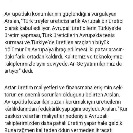
Avrupa'daki konumlarının güçlendiğini vurgulayan
Arslan, "Türk treyler üreticisi artık Avru­palı bir üretici
ola­rak kabul ediliyor. Avrupalı üreticile­rin Türkiye'de
üre­tim yapması, Türk üreticilerin Avru­pa'da tesis
kurması ve Türkiye'de üreti­len araçların büyük
bölümünün Avru­pa'ya ihraç edilme­si iki pazar arasın­
daki farkı ortadan kaldırdı. Kalitemiz ve teknolojimiz
ra­kiplerimizle aynı seviyede, Ar-Ge ya­tırımlarımız da
ar­tıyor" dedi.
Artan üretim ma­liyetleri ve finans­mana erişimin sek­
törün en önemli sorunları oldu­ğunu belirten Arslan,
Avrupa'da kazanılan pazarı korumak için üreticilerin
kârlılıklarından fe­dakârlık yaptığını söyledi. Arslan, "Kur
baskısı ve artan maliyetler nedeniyle Avrupalı
rakiplerimiz­den daha pahalı üretim yapar ha­le geldik.
Buna rağmen kaliteden ödün vermeden ihracatı