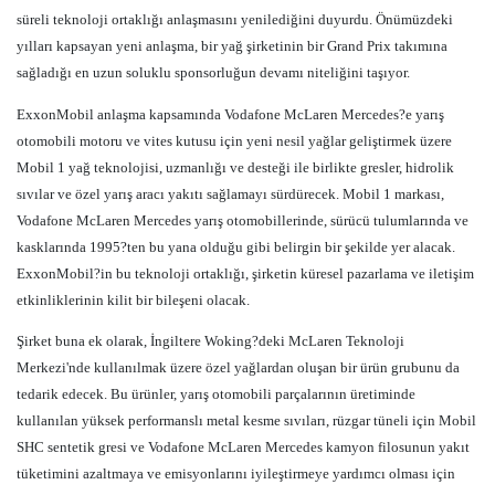
süreli teknoloji ortaklığı anlaşmasını yenilediğini duyurdu. Önümüzdeki
yılları kapsayan yeni anlaşma, bir yağ şirketinin bir Grand Prix takımına
sağladığı en uzun soluklu sponsorluğun devamı niteliğini taşıyor.
ExxonMobil anlaşma kapsamında Vodafone McLaren Mercedes?e yarış
otomobili motoru ve vites kutusu için yeni nesil yağlar geliştirmek üzere
Mobil 1 yağ teknolojisi, uzmanlığı ve desteği ile birlikte gresler, hidrolik
sıvılar ve özel yarış aracı yakıtı sağlamayı sürdürecek. Mobil 1 markası,
Vodafone McLaren Mercedes yarış otomobillerinde, sürücü tulumlarında ve
kasklarında 1995?ten bu yana olduğu gibi belirgin bir şekilde yer alacak.
ExxonMobil?in bu teknoloji ortaklığı, şirketin küresel pazarlama ve iletişim
etkinliklerinin kilit bir bileşeni olacak.
Şirket buna ek olarak, İngiltere Woking?deki McLaren Teknoloji
Merkezi'nde kullanılmak üzere özel yağlardan oluşan bir ürün grubunu da
tedarik edecek. Bu ürünler, yarış otomobili parçalarının üretiminde
kullanılan yüksek performanslı metal kesme sıvıları, rüzgar tüneli için Mobil
SHC sentetik gresi ve Vodafone McLaren Mercedes kamyon filosunun yakıt
tüketimini azaltmaya ve emisyonlarını iyileştirmeye yardımcı olması için