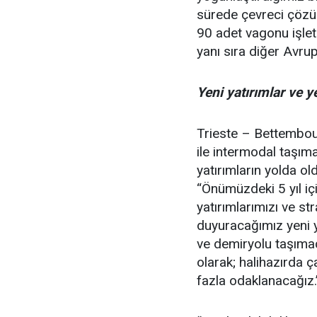
sürede çevreci çözüm
90 adet vagonu işle
yanı sıra diğer Avru
Yeni yatırımlar ve y
Trieste – Bettembour
ile intermodal taşımac
yatırımların yolda ol
“Önümüzdeki 5 yıl içi
yatırımlarımızı ve st
duyuracağımız yeni ya
ve demiryolu taşımacı
olarak; halihazırda ç
fazla odaklanacağız.