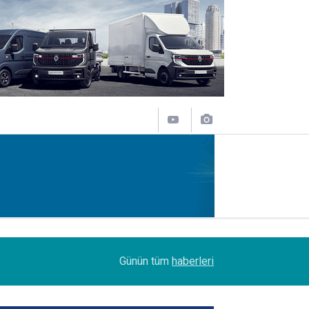
11:43
SOCAR Terminal de, MSC Tiger Servisi'nin uğrak 
Günün tüm
haberleri