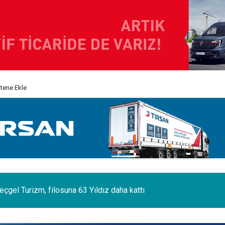
itene Ekle
 sektörünün acı kaybı; Cihan Yıldıran vefat etti