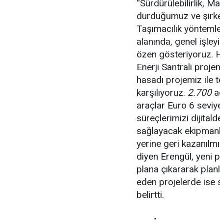
“Sürdürülebilirlik, 
durduğumuz ve şirket
Taşımacılık yöntemle
alanında, genel işle
özen gösteriyoruz. 
Enerji Santrali proje
hasadı projemiz ile t
karşılıyoruz.
2.700
a
araçlar Euro 6 seviye
süreçlerimizi dijital
sağlayacak ekipmanla
yerine geri kazanılmı
diyen Erengül, yeni 
plana çıkararak plan
eden projelerde ise s
belirtti.