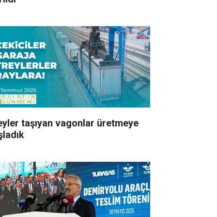
eyler taşıyan vagonlar üretmeye
şladık