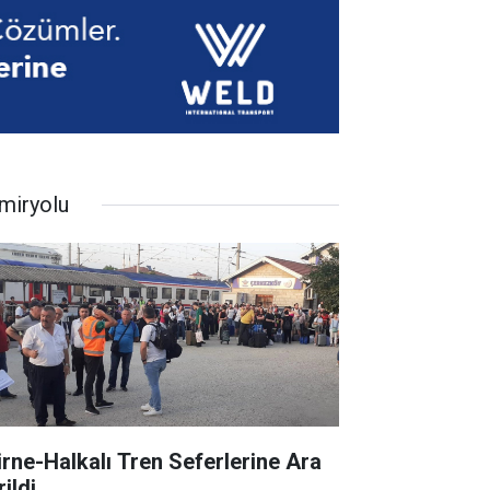
miryolu
irne-Halkalı Tren Seferlerine Ara
ildi