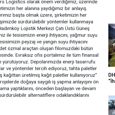
Mars Logistics olarak önem verdiğimiz, üzerinde
imizin her alanına yaydığımız bir anlayış.
rimiz başta olmak üzere, şirketimizin her
yişimizde sürdürülebilir yöntemler kullanmaya
Hadımköy Lojistik Merkezi Çatı Üstü Güneş
miz ile tesisimizin enerji ihtiyacını, yağmur suyu
esisimizin peyzaj ve yangın suyu ihtiyacını
det özmal araçtan oluşan filomuzdaki bütün
sinde. Evraksız ofis portalımız ile tüm finansal
de yürütüyoruz. Depolarımızda enerji tasarrufu
r ve yöntemler tercih ediyoruz, tahta paletler
DH
ş kağıttan üretilmiş kağıt paletler kullanıyoruz”
“İ
projelerde doğaya saygılı iş yapma anlayışını ön
lama yaptıklarını, önceden başlayan ve devam
ürdürülebilir alternatiflere odaklandıklarını