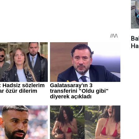
Ba
Ha