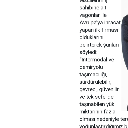
tescillenmiş
sahibine ait
vagonlar ile
Avrupa’ya ihracat
yapan ilk firması
olduklarını
belirterek şunları
söyledi:
“Intermodal ve
demiryolu
taşımacılığı,
sürdürülebilir,
çevreci, güvenilir
ve tek seferde
taşınabilen yük
miktarının fazla
olması nedeniyle terc
yoğunlaştırdığımız b