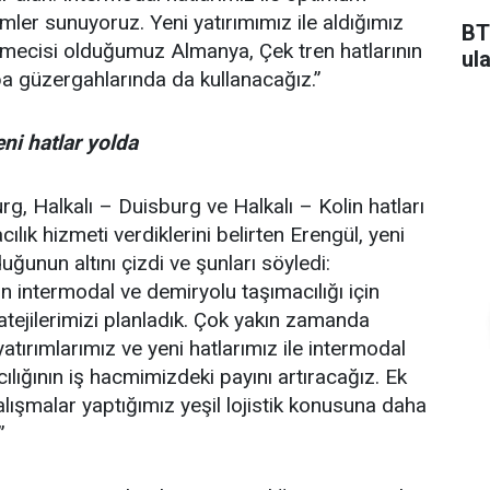
ler sunuyoruz. Yeni yatırımımız ile aldığımız
BT
tmecisi olduğumuz Almanya, Çek tren hatlarının
ul
pa güzergahlarında da kullanacağız.”
eni hatlar yolda
g, Halkalı – Duisburg ve Halkalı – Kolin hatları
ılık hizmeti verdiklerini belirten Erengül, yeni
duğunun altını çizdi ve şunları söyledi:
n intermodal ve demiryolu taşımacılığı için
ratejilerimizi planladık. Çok yakın zamanda
tırımlarımız ve yeni hatlarımız ile intermodal
lığının iş hacmimizdeki payını artıracağız. Ek
alışmalar yaptığımız yeşil lojistik konusuna daha
”