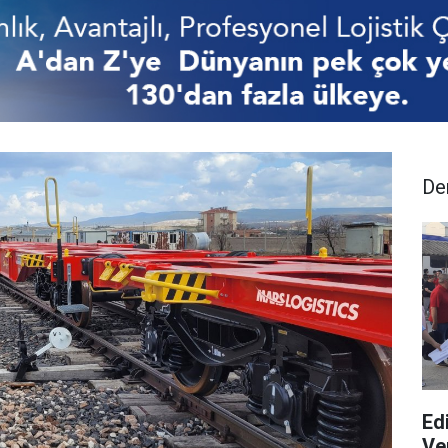
De
Ed
Ver