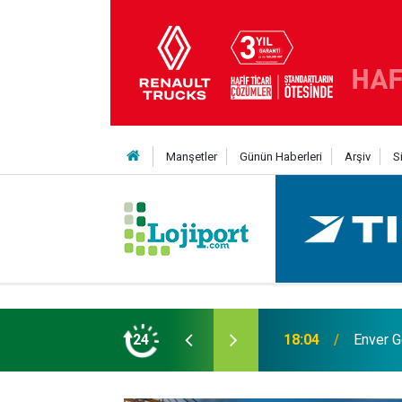
Manşetler
Günün Haberleri
Arşiv
S
 Yıldız daha kattı
24
12:50
Lojistik