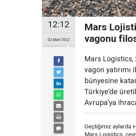
12:12
Mars Lojisti
vagonu filo
02 Mart 2022
Mars Logistics,
vagon yatırımı 
bünyesine katan 
Türkiye’de üreti
Avrupa’ya ihraca
Geçtiğimiz aylarda H
Mars Logistics, çev