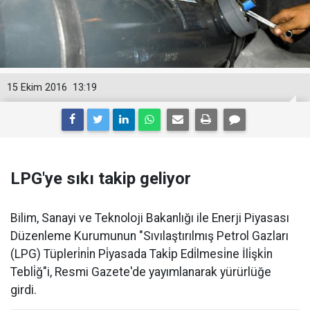
15 Ekim 2016
13:19
LPG'ye sıkı takip geliyor
Bilim, Sanayi ve Teknoloji Bakanlığı ile Enerji Piyasası
Düzenleme Kurumunun "Sıvılaştırılmış Petrol Gazları
(LPG) Tüpleri̇ni̇n Pi̇yasada Taki̇p Edi̇lmesi̇ne İli̇şki̇n
Tebli̇ğ"i, Resmi Gazete'de yayımlanarak yürürlüğe
girdi.