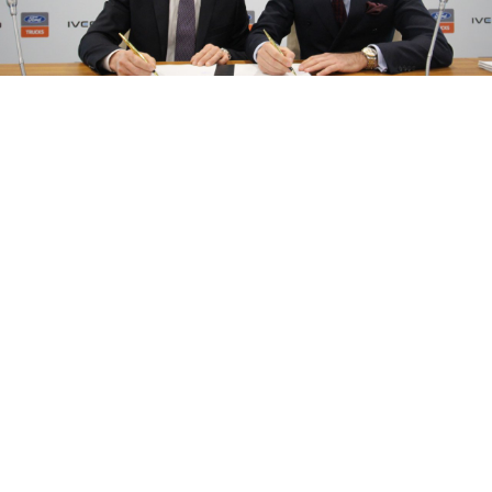
08 Ağustos 2026
17:21
Ford Trucks ve IVECO’nun gücü Yeni
Nesil Kabin Projesi’nde birleşecek
Ford Otosan’ın global ağır ticari araç markası Ford
Trucks, IVECO ile yürüttüğü iş birliği kapsamında
geliştirilecek yeni nesil kabine yönelik yatırımını
açıkladı.