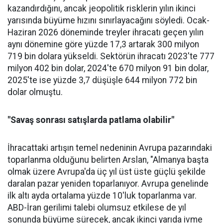
kazandır­dığını, ancak jeopolitik riskle­rin yılın ikinci
yarısında büyüme hızını sınırlayacağını söyledi. Ocak-
Haziran 2026 döneminde treyler ihracatı geçen yılın
aynı dönemine göre yüzde 17,3 artarak 300 milyon
719 bin dolara yüksel­di. Sektörün ihracatı 2023'te 777
milyon 402 bin dolar, 2024'te 670 milyon 91 bin dolar,
2025'te ise yüzde 3,7 düşüşle 644 milyon 772 bin
dolar olmuştu.
"Savaş sonrası satışlarda patlama olabilir"
İhracattaki artışın temel nede­ninin Avrupa pazarındaki
topar­lanma olduğunu belirten Arslan, "Almanya başta
olmak üzere Av­rupa'da üç yıl üst üste güçlü şe­kilde
daralan pazar yeniden to­parlanıyor. Avrupa genelinde
ilk altı ayda ortalama yüzde 10'luk toparlanma var.
ABD-İran geri­limi talebi olumsuz etkilese de yıl
sonunda büyüme sürecek, ancak ikinci yarıda ivme