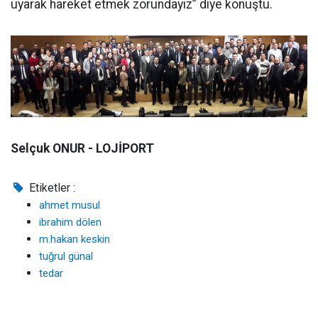
uyarak hareket etmek zorundayız” diye konuştu.
Selçuk ONUR - LOJİPORT
Etiketler :
ahmet musul
ibrahim dölen
m.hakan keskin
tuğrul günal
tedar