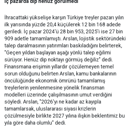
İç pazarda dip henüz görülmedi
İhracattaki yükselişe karşın Türkiye treyler pazarı yılın
ilk yarısında yüzde 20,4 küçülerek 12 bin 168 adede
geriledi. İç pa­zar 2024'ü 28 bin 953, 2025'i ise 27 bin
909 adetle tamamlamış­tı. Arslan, lojistik sektöründeki
talep daralmasının yatırımları baskıladığını belirterek,
"Geçen yıldan başlayan aşağı yönlü talep eğilimi
sürüyor. Henüz dip nok­tayı görmüş değiliz" dedi.
Finans­mana erişimin yıllardır çözüle­meyen temel
sorun olduğunu be­lirten Arslan, kamu bankalarının
öncülüğünde ekonomik ömrü­nü tamamlamış
treylerlerin ye­nilenmesine yönelik finansman
modelleri üzerinde çalışılması­nın umut verdiğini
söyledi. Ars­lan, "2026'yı ne kadar az kayıpla
tamamlarsak, uluslararası siya­si krizlerin
çözülmesiyle birlik­te 2027 yılına ilişkin beklentimiz bu
yıla göre daha olumlu" dedi.