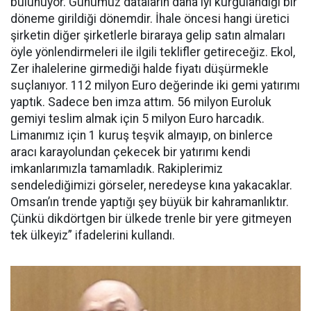
bulunuyor. Günümüz dataların daha iyi kurgulandığı bir
döneme girildiği dönemdir. İhale öncesi hangi üretici
şirketin diğer şirketlerle biraraya gelip satın almaları
öyle yönlendirmeleri ile ilgili teklifler getireceğiz. Ekol,
Zer ihalelerine girmediği halde fiyatı düşürmekle
suçlanıyor. 112 milyon Euro değerinde iki gemi yatırımı
yaptık. Sadece ben imza attım. 56 milyon Euroluk
gemiyi teslim almak için 5 milyon Euro harcadık.
Limanımız için 1 kuruş teşvik almayıp, on binlerce
aracı karayolundan çekecek bir yatırımı kendi
imkanlarımızla tamamladık. Rakiplerimiz
sendelediğimizi görseler, neredeyse kına yakacaklar.
Omsan’ın trende yaptığı şey büyük bir kahramanlıktır.
Çünkü dikdörtgen bir ülkede trenle bir yere gitmeyen
tek ülkeyiz” ifadelerini kullandı.