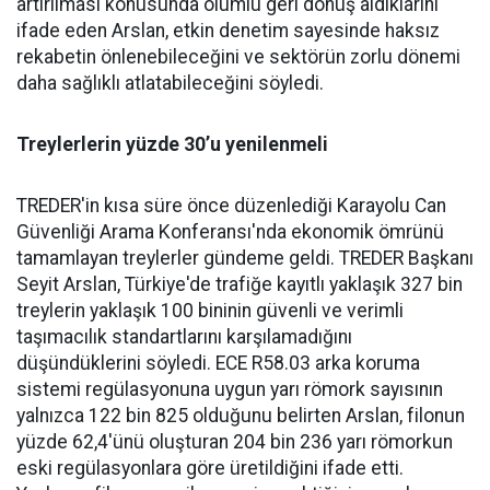
artırılması konusunda olumlu geri dönüş aldıklarını
ifade eden Arslan, etkin denetim sayesinde haksız
rekabetin önlenebileceğini ve sektörün zorlu dönemi
daha sağlıklı atlatabileceğini söyledi.
Treylerlerin yüzde 30’u yenilenmeli
TREDER'in kısa süre önce düzenlediği Karayolu Can
Güvenliği Arama Konferansı'nda ekonomik ömrünü
tamamlayan treylerler gündeme geldi. TREDER Başkanı
Seyit Arslan, Türkiye'de trafiğe kayıtlı yaklaşık 327 bin
treylerin yaklaşık 100 bininin güvenli ve verimli
taşımacılık standartlarını karşılamadığını
düşündüklerini söyledi. ECE R58.03 arka koruma
sistemi regülasyonuna uygun yarı römork sayısının
yalnızca 122 bin 825 olduğunu belirten Arslan, filonun
yüzde 62,4'ünü oluşturan 204 bin 236 yarı römorkun
eski regülasyonlara göre üretildiğini ifade etti.