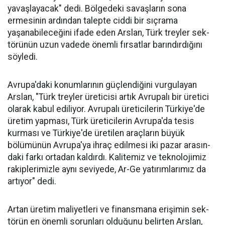
yavaşlayacak" dedi. Bölgedeki savaşların sona
ermesinin ardından talepte ciddi bir sıçrama
yaşanabileceğini ifa­de eden Arslan, Türk treyler sek­
törünün uzun vadede önemli fır­satlar barındırdığını
söyledi.
Avrupa'daki konumlarının güçlendiğini vurgulayan
Arslan, "Türk treyler üreticisi artık Avru­palı bir üretici
ola­rak kabul ediliyor. Avrupalı üreticile­rin Türkiye'de
üre­tim yapması, Türk üreticilerin Avru­pa'da tesis
kurması ve Türkiye'de üreti­len araçların büyük
bölümünün Avru­pa'ya ihraç edilme­si iki pazar arasın­
daki farkı ortadan kaldırdı. Kalitemiz ve teknolojimiz
ra­kiplerimizle aynı seviyede, Ar-Ge ya­tırımlarımız da
ar­tıyor" dedi.
Artan üretim ma­liyetleri ve finans­mana erişimin sek­
törün en önemli sorunları oldu­ğunu belirten Arslan,