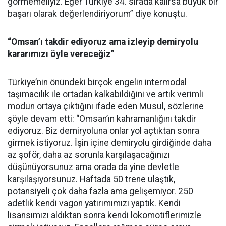
görmemeliyiz. Eğer Türkiye 34. sırada kalırsa büyük bir
başarı olarak değerlendiriyorum” diye konuştu.
“Omsan’ı takdir ediyoruz ama izleyip demiryolu
kararımızı öyle vereceğiz”
Türkiye’nin önündeki birçok engelin intermodal
taşımacılık ile ortadan kalkabildiğini ve artık verimli
modun ortaya çıktığını ifade eden Musul, sözlerine
şöyle devam etti: “Omsan’ın kahramanlığını takdir
ediyoruz. Biz demiryoluna onlar yol açtıktan sonra
girmek istiyoruz. İşin içine demiryolu girdiğinde daha
az şoför, daha az sorunla karşılaşacağınızı
düşünüyorsunuz ama orada da yine devletle
karşılaşıyorsunuz. Haftada 50 trene ulaştık,
potansiyeli çok daha fazla ama gelişemiyor. 250
adetlik kendi vagon yatırımımızı yaptık. Kendi
lisansımızı aldıktan sonra kendi lokomotiflerimizle