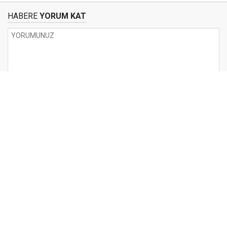
HABERE
YORUM KAT
UYARI:
Küfür, hakaret, rencide edici cümleler veya imalar, inançlara saldırı
içeren, imla kuralları ile yazılmamış,
Türkçe karakter kullanılmayan ve büyük harflerle yazılmış yorumlar
onaylanmamaktadır.