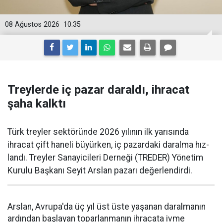
08 Ağustos 2026
10:35
Treylerde iç pazar daraldı, ihracat
şaha kalktı
Türk treyler sektöründe 2026 yılının ilk yarısın­da
ihracat çift haneli bü­yürken, iç pazardaki daralma hız­
landı. Treyler Sanayicileri Der­neği (TREDER) Yönetim
Kurulu Başkanı Seyit Arslan pazarı değerlendirdi.
Arslan, Avrupa'da üç yıl üst üste yaşanan daralma­nın
ardından başlayan toparlan­manın ihracata ivme