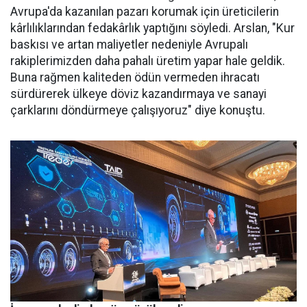
Avrupa'da kazanılan pazarı korumak için üreticilerin
kârlılıklarından fe­dakârlık yaptığını söyledi. Arslan, "Kur
baskısı ve artan maliyetler nedeniyle Avrupalı
rakiplerimiz­den daha pahalı üretim yapar ha­le geldik.
Buna rağmen kaliteden ödün vermeden ihracatı
sürdüre­rek ülkeye döviz kazandırmaya ve sanayi
çarklarını döndürmeye ça­lışıyoruz" diye konuştu.