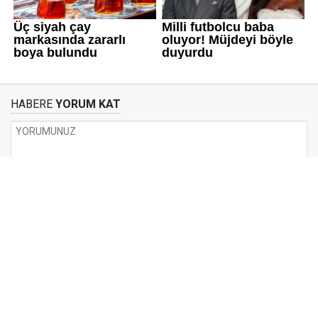
HABERE
YORUM KAT
UYARI:
Küfür, hakaret, rencide edici cümleler veya imalar, inançlara saldırı
içeren, imla kuralları ile yazılmamış,