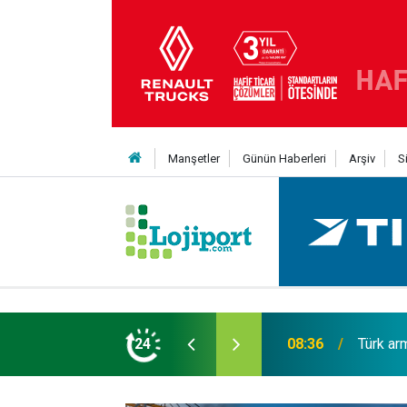
Manşetler
Günün Haberleri
Arşiv
S
ük; 4 tanker gemi siparişi
24
18:04
Enver G