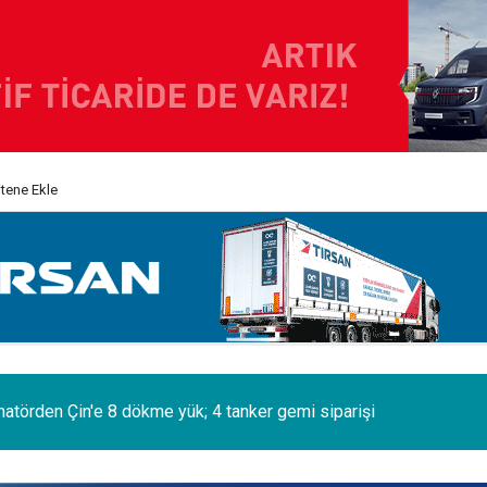
itene Ekle
eçgel Turizm, filosuna 63 Yıldız daha kattı