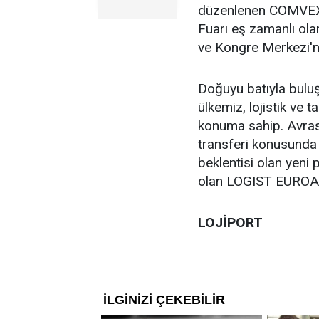
düzenlenen COMVEX İ
Fuarı eş zamanlı ol
ve Kongre Merkezi'
Doğuyu batıyla bulu
ülkemiz, lojistik ve 
konuma sahip. Avras
transferi konusunda b
beklentisi olan yeni
olan LOGIST EUROASI
LOJİPORT