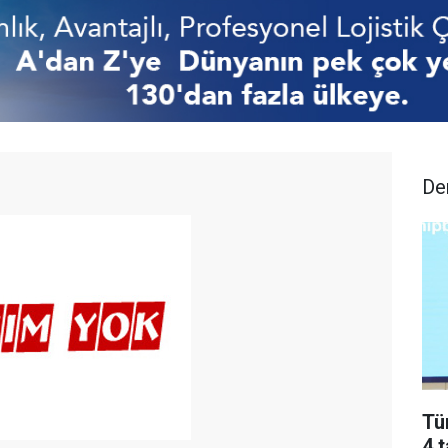
De
Tü
4 