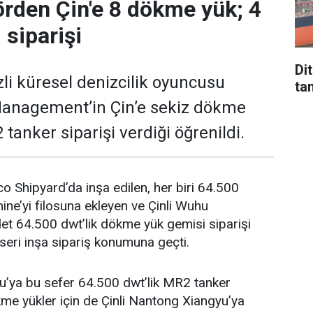
rden Çin'e 8 dökme yük; 4
 siparişi
Di
li küresel denizcilik oyuncusu
tan
anagement’in Çin’e sekiz dökme
tanker siparişi verdiği öğrenildi.
co Shipyard’da inşa edilen, her biri 64.500
ine’yi filosuna ekleyen ve Çinli Wuhu
et 64.500 dwt’lik dökme yük gemisi siparişi
seri inşa sipariş konumuna geçti.
u’ya bu sefer 64.500 dwt’lik MR2 tanker
ökme yükler için de Çinli Nantong Xiangyu’ya