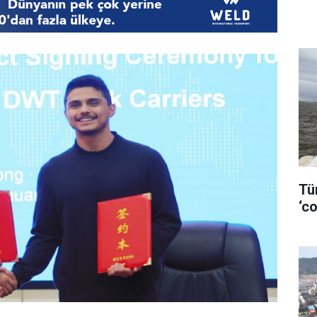
Tü
‘co