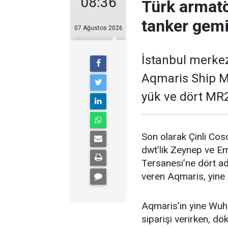
08:36
Türk armatö
tanker gemi
07 Ağustos 2026
İstanbul merkez
Aqmaris Ship M
yük ve dört MR2 
Son olarak Çinli Cos
dwt’lik Zeynep ve Em
Tersanesi’ne dört ad
veren Aqmaris, yine 
Aqmaris’in yine Wuh
siparişi verirken, d