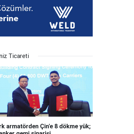
niz Ticareti
rk armatörden Çin'e 8 dökme yük;
tanker gemi siparişi