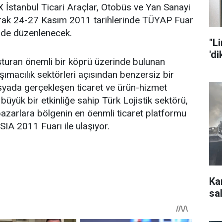
stanbul Ticari Araçlar, Otobüs ve Yan Sanayi
arak 24-27 Kasım 2011 tarihlerinde TÜYAP Fuar
nde düzenlenecek.
"L
'd
şturan önemli bir köprü üzerinde bulunan
taşımacılık sektörleri açısından benzersiz bir
yada gerçekleşen ticaret ve ürün-hizmet
üyük bir etkinliğe sahip Türk Lojistik sektörü,
 pazarlara bölgenin en öenmli ticaret platformu
A 2011 Fuarı ile ulaşıyor.
Ka
sal