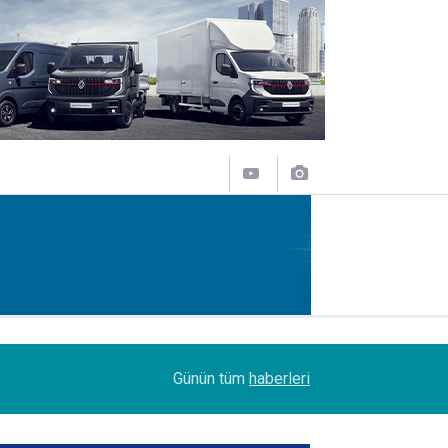
12:50
Lojistik sektörünün acı kaybı; Cihan Yıldıran vefat
Günün tüm
haberleri