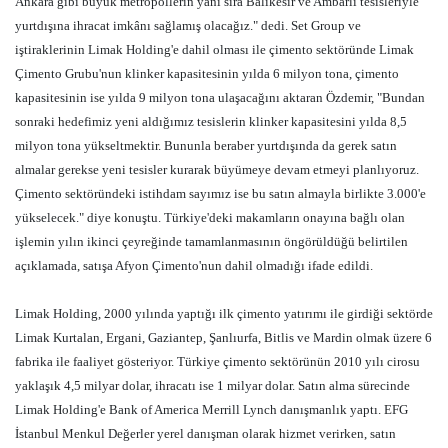
Ankara gibi büyük metropollerin yanı sıra Balıkesir ve Ambarlı tesisleriyle
yurtdışına ihracat imkânı sağlamış olacağız." dedi. Set Group ve
iştiraklerinin Limak Holding'e dahil olması ile çimento sektöründe Limak
Çimento Grubu'nun klinker kapasitesinin yılda 6 milyon tona, çimento
kapasitesinin ise yılda 9 milyon tona ulaşacağını aktaran Özdemir, "Bundan
sonraki hedefimiz yeni aldığımız tesislerin klinker kapasitesini yılda 8,5
milyon tona yükseltmektir. Bununla beraber yurtdışında da gerek satın
almalar gerekse yeni tesisler kurarak büyümeye devam etmeyi planlıyoruz.
Çimento sektöründeki istihdam sayımız ise bu satın almayla birlikte 3.000'e
yükselecek." diye konuştu. Türkiye'deki makamların onayına bağlı olan
işlemin yılın ikinci çeyreğinde tamamlanmasının öngörüldüğü belirtilen
açıklamada, satışa Afyon Çimento'nun dahil olmadığı ifade edildi.
Limak Holding, 2000 yılında yaptığı ilk çimento yatırımı ile girdiği sektörde
Limak Kurtalan, Ergani, Gaziantep, Şanlıurfa, Bitlis ve Mardin olmak üzere 6
fabrika ile faaliyet gösteriyor. Türkiye çimento sektörünün 2010 yılı cirosu
yaklaşık 4,5 milyar dolar, ihracatı ise 1 milyar dolar. Satın alma sürecinde
Limak Holding'e Bank of America Merrill Lynch danışmanlık yaptı. EFG
İstanbul Menkul Değerler yerel danışman olarak hizmet verirken, satın