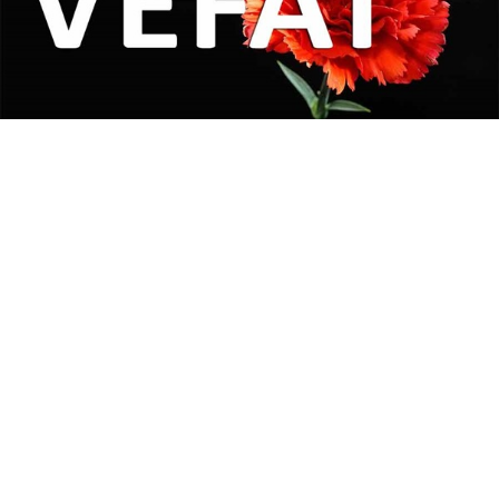
06 Ağustos 2026
12:50
Lojistik sektörünün acı kaybı; Cihan
Yıldıran vefat etti
Türkiye yurt içi karayolu taşımacılığı ve depolama
sektörünün öncü firmalarından Adahan Lojistik’in
kurucusu Cihan Yıldıran vefat etti. Sektörde insan
kaynağına verdiği değerle iz bırakan duayen iş