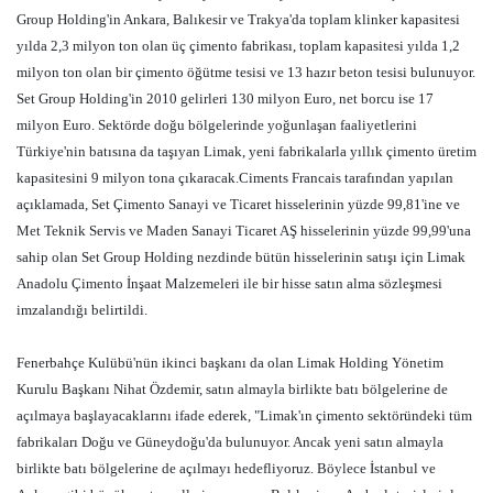
Group Holding'in Ankara, Balıkesir ve Trakya'da toplam klinker kapasitesi
yılda 2,3 milyon ton olan üç çimento fabrikası, toplam kapasitesi yılda 1,2
milyon ton olan bir çimento öğütme tesisi ve 13 hazır beton tesisi bulunuyor.
Set Group Holding'in 2010 gelirleri 130 milyon Euro, net borcu ise 17
milyon Euro. Sektörde doğu bölgelerinde yoğunlaşan faaliyetlerini
Türkiye'nin batısına da taşıyan Limak, yeni fabrikalarla yıllık çimento üretim
kapasitesini 9 milyon tona çıkaracak.Ciments Francais tarafından yapılan
açıklamada, Set Çimento Sanayi ve Ticaret hisselerinin yüzde 99,81'ine ve
Met Teknik Servis ve Maden Sanayi Ticaret AŞ hisselerinin yüzde 99,99'una
sahip olan Set Group Holding nezdinde bütün hisselerinin satışı için Limak
Anadolu Çimento İnşaat Malzemeleri ile bir hisse satın alma sözleşmesi
imzalandığı belirtildi.
Fenerbahçe Kulübü'nün ikinci başkanı da olan Limak Holding Yönetim
Kurulu Başkanı Nihat Özdemir, satın almayla birlikte batı bölgelerine de
açılmaya başlayacaklarını ifade ederek, "Limak'ın çimento sektöründeki tüm
fabrikaları Doğu ve Güneydoğu'da bulunuyor. Ancak yeni satın almayla
birlikte batı bölgelerine de açılmayı hedefliyoruz. Böylece İstanbul ve