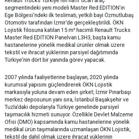
Renault Trucks Türkiye'nin hafif ticari araç
segmentindeki yeni modeli Master Red EDITION'ın
Ege Bölgesi'ndeki ilk teslimatı, yetkili bayi Özmutlubaş
Otomotiv tarafından İzmir'de gerçekleştirildi. ÖKN
Lojistik filosuna katılan 15 m³ hacimli Renault Trucks
Master Red EDITION Panelvan L3H3, başta kamu
hastanelerine yönelik medikal ürünler olmak üzere
tekstil ve ihracat yüklerinin parsiyel dağıtımında
Türkiye'nin dört bir yanında görev yapacak.
2007 yılında faaliyetlerine başlayan, 2020 yılında
kurumsal yapısını güçlendirerek ÖKN Lojistik
markasıyla yoluna devam eden şirket; İzmir Pınarbaşı
merkez deposunun yanı sıra, İstanbul Başakşehir ve
Tuzla'daki depolarıyla Türkiye genelinde parsiyel
taşımacılık hizmeti sunuyor. Özellikle Devlet Malzeme
Ofisi (DMO) kapsamında kamu hastanelerine yönelik
medikal ürün taşımalarında uzmanlaşan ÖKN Lojistik,
tekstil de dahil olmak üzere ihracat yüklerinin