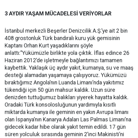
3 AYDIR YAŞAM MÜCADELESİ VERİYORLAR
İstanbul merkezli Beşerler Denizcilik A.Ş.’ye ait 2 bin
408 grostonluk Türk bandıralı kuru yük gemisinin
Kaptanı Orhan Kurt yaşadıklarını şöyle
anlattı:"Yükümüzle birlikte yola çıktık. İflas edince 26
Haziran 2012’de işletmeyle bağlantımızı tamamen
kaybettik. Yaklaşık üç aydır yakıt, kumanya, su ve maaş
desteği alamadan yaşamaya çalışıyoruz. Yükümüzü
bıraktığımız Angola’nın Luanda Limanı’nda yakıtımız
tükendiği için 50 gün mahsur kaldık. Uzun süre
denizden tuttuğumuz balıkları yiyerek hayatta kaldık.
Oradaki Türk konsolosluğunun yardımıyla kısıtlı
miktarda kumanya ile geminin en yakın Avrupa limanı
olan İspanya’nın Kanarya Adaları Las Palmas Limanı’na
gidecek kadar hibe olarak yakıt temin edildi. 17 gün
süren yolculuk sırasında geminin 2’inci Makinisti’ni