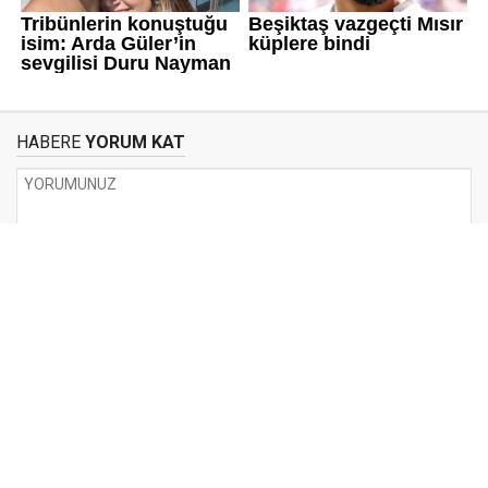
HABERE
YORUM KAT
UYARI:
Küfür, hakaret, rencide edici cümleler veya imalar, inançlara saldırı
içeren, imla kuralları ile yazılmamış,
Türkçe karakter kullanılmayan ve büyük harflerle yazılmış yorumlar