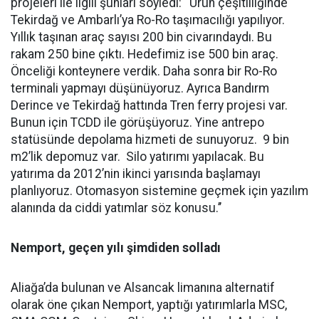
projeleri ile ilgili şunları söyledi: ‘‘Ürün çeşitliliğinde
Tekirdağ ve Ambarlı’ya Ro-Ro taşımacılığı yapılıyor.
Yıllık taşınan araç sayısı 200 bin civarındaydı. Bu
rakam 250 bine çıktı. Hedefimiz ise 500 bin araç.
Önceliği konteynere verdik. Daha sonra bir Ro-Ro
terminali yapmayı düşünüyoruz. Ayrıca Bandırm
Derince ve Tekirdağ hattında Tren ferry projesi var.
Bunun için TCDD ile görüşüyoruz. Yine antrepo
statüsünde depolama hizmeti de sunuyoruz. 9 bin
m2’lik depomuz var. Silo yatırımı yapılacak. Bu
yatırıma da 2012’nin ikinci yarısında başlamayı
planlıyoruz. Otomasyon sistemine geçmek için yazılım
alanında da ciddi yatımlar söz konusu.’’
Nemport, geçen yılı şimdiden solladı
Aliağa’da bulunan ve Alsancak limanına alternatif
olarak öne çıkan Nemport, yaptığı yatırımlarla MSC,