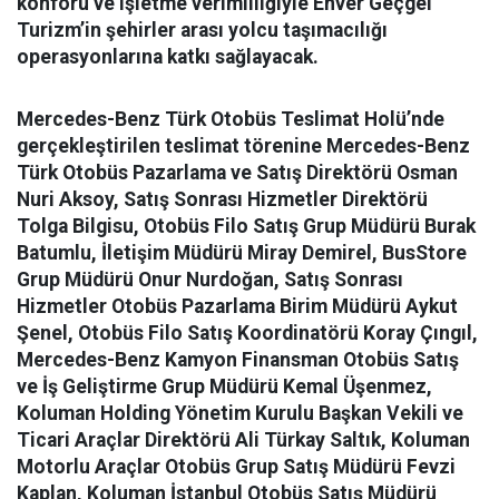
konforu ve işletme verimliliğiyle Enver Geçgel
Turizm’in şehirler arası yolcu taşımacılığı
operasyonlarına katkı sağlayacak.
Mercedes-Benz Türk Otobüs Teslimat Holü’nde
gerçekleştirilen teslimat törenine Mercedes-Benz
Türk Otobüs Pazarlama ve Satış Direktörü Osman
Nuri Aksoy, Satış Sonrası Hizmetler Direktörü
Tolga Bilgisu, Otobüs Filo Satış Grup Müdürü Burak
Batumlu, İletişim Müdürü Miray Demirel, BusStore
Grup Müdürü Onur Nurdoğan, Satış Sonrası
Hizmetler Otobüs Pazarlama Birim Müdürü Aykut
Şenel, Otobüs Filo Satış Koordinatörü Koray Çıngıl,
Mercedes-Benz Kamyon Finansman Otobüs Satış
ve İş Geliştirme Grup Müdürü Kemal Üşenmez,
Koluman Holding Yönetim Kurulu Başkan Vekili ve
Ticari Araçlar Direktörü Ali Türkay Saltık, Koluman
Motorlu Araçlar Otobüs Grup Satış Müdürü Fevzi
Kaplan, Koluman İstanbul Otobüs Satış Müdürü