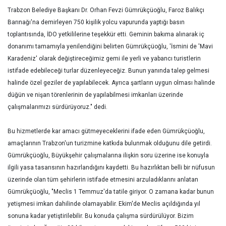
Trabzon Belediye Başkanı Dr. Orhan Fevzi Gümrükçüoğlu, Faroz Balıkçı
Barınağı'na demirleyen 750 kişilik yolcu vapurunda yaptığı basın
toplantısında, İDO yetkililerine teşekkür etti. Geminin bakıma alınarak iç
donanımı tamamıyla yenilendiğini belirten Gümrükçüoğlu, 'İsmini de 'Mavi
Karadeniz' olarak değiştireceğimiz gemi ile yerli ve yabancı turistlerin
istifade edebileceği turlar düzenleyeceğiz. Bunun yanında talep gelmesi
halinde özel geziler de yapılabilecek. Ayrıca şartların uygun olması halinde
düğün ve nişan törenlerinin de yapılabilmesi imkanları üzerinde
çalışmalarımızı sürdürüyoruz." dedi.
Bu hizmetlerde kar amacı gütmeyeceklerini ifade eden Gümrükçüoğlu,
amaçlarının Trabzon'un turizmine katkıda bulunmak olduğunu dile getirdi.
Gümrükçüoğlu, Büyükşehir çalışmalarına ilişkin soru üzerine ise konuyla
ilgili yasa tasarısının hazırlandığını kaydetti. Bu hazırlıktan belli bir nüfusun
üzerinde olan tüm şehirlerin istifade etmesini arzuladıklarını anlatan
Gümrükçüoğlu, "Meclis 1 Temmuz'da tatile giriyor. O zamana kadar bunun
yetişmesi imkan dahilinde olamayabilir. Ekim'de Meclis açıldığında yıl
sonuna kadar yetiştirilebilir. Bu konuda çalışma sürdürülüyor. Bizim