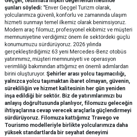
Geçgel
, teslimata ilişkin değerlendirmesinde
şunları söyledi: "
Enver Geçgel Turizm olarak,
yolcularımıza güvenli, konforlu ve zamanında ulaşım
hizmeti sunmayı temel ilkemiz olarak benimsiyoruz.
Modern araç filomuz, profesyonel ekibimiz ve müşteri
memnuniyetine verdiğimiz önem ile sektördeki güçlü
konumumuzu sürdürüyoruz. 2026 yılında
gerçekleştirdiğimiz 63 yeni Mercedes-Benz otobüs
yatırımımız, müşteri memnuniyeti ve operasyon
verimliliği bakımından attığımız en önemli adımlardan
birini oluşturuyor.
Şehirler arası yolcu taşımacılığı,
yalnızca yolcu taşımaktan ibaret olmayan, güvenin,
sürekliliğin ve hizmet kalitesinin her gün yeniden
inşa edildiği bir sektör. Biz de yatırımlarımızı bu
anlayış doğrultusunda planlıyor, filomuzu geleceğin
ihtiyaçlarına cevap verecek araçlarla güçlendirmeyi
sürdürüyoruz. Filomuza kattığımız Travego ve
Tourismo modelleriyle birlikte yolcularımıza daha
yüksek standartlarda bir seyahat deneyimi