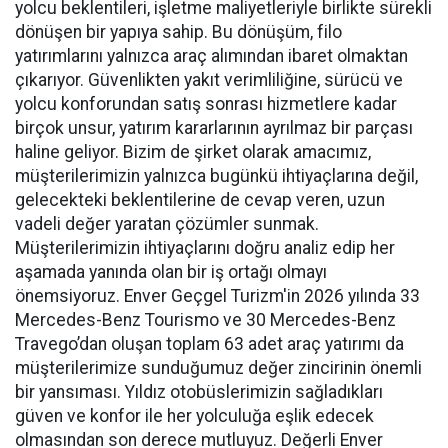
yolcu beklentileri, işletme maliyetleriyle birlikte sürekli
dönüşen bir yapıya sahip. Bu dönüşüm, filo
yatırımlarını yalnızca araç alımından ibaret olmaktan
çıkarıyor. Güvenlikten yakıt verimliliğine, sürücü ve
yolcu konforundan satış sonrası hizmetlere kadar
birçok unsur, yatırım kararlarının ayrılmaz bir parçası
haline geliyor. Bizim de şirket olarak amacımız,
müşterilerimizin yalnızca bugünkü ihtiyaçlarına değil,
gelecekteki beklentilerine de cevap veren, uzun
vadeli değer yaratan çözümler sunmak.
Müşterilerimizin ihtiyaçlarını doğru analiz edip her
aşamada yanında olan bir iş ortağı olmayı
önemsiyoruz. Enver Geçgel Turizm'in 2026 yılında 33
Mercedes-Benz Tourismo ve 30 Mercedes-Benz
Travego’dan oluşan toplam 63 adet araç yatırımı da
müşterilerimize sunduğumuz değer zincirinin önemli
bir yansıması. Yıldız otobüslerimizin sağladıkları
güven ve konfor ile her yolculuğa eşlik edecek
olmasından son derece mutluyuz. Değerli Enver