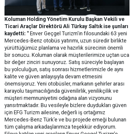
Koluman Holding Yönetim Kurulu Başkan Vekili ve
Ticari Araçlar Direktörü Ali Türkay Saltık ise şunları
kaydetti: "
Enver Geçgel Turizm'in filosundaki 63 yeni
Mercedes-Benz otobüs yatırımı, uzun süredir birlikte
yürüttüğümüz planlama ve hazırlık sürecinin önemli
bir sonucu. Koluman olarak müşterilerimize uçtan uca
bir değer zinciri sunuyoruz. Satış süreciyle başlayan
bu yolculuğun, satış sonrası hizmetlerimizle de aynı
kalite ve güven anlayışıyla devam etmesini
önemsiyoruz. Yeni otobüsler, markanın şehirler arası
karayolu taşımacılığında güvenilirlik, yenilikçilik ve
müşteri memnuniyetini odağına alan vizyonunu
yansıtmaktadır. Bu vesileyle bizlere duydukları güven
için EFG Turizm ailesine, değerli iş ortağımız
Mercedes-Benz Türk'e ve bu projede emeği bulunan
tüm çalışma arkadaşlarımıza teşekkür ediyorum.
Filoya katılan yeni araçların Enver Geçgel Turizm'e