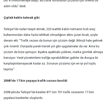
bin 479 kilometreye ulaştı. Bu trafik sorununun çözümü için önemli bir
adım oldu" dedi.
Çıplak kablo tutmak gibi
Türkiye?de radarı tespit etmek, 220 wattlık kablo tutmanın hızlı araç
kullanımından daha fazla tehlikeli olmadığının altını çizen Ilıcalı, şöyle
devam etti: "Trafik cezası da bunun için çözüm değil. Bilinçli hale gelmek
çok önemli. Dünyada paralı transit yol gibi uygulamalar da var. Ama bu
çözüm de bize uymuyor. Ayakta ayakkabı yokken, marka gömlek almaya
benziyor. Yerel yönetimlerin trafiğe ayırabildikleri gelirler de Avrupa ile
karşılaştırılamayacak kadar az. Sorunun çözümü için en iyi yol toplu
taşıma."
2008?de 17 bin yayaya trafik cezası kesildi
2008 yılında Türkiye?de kesilen 871 bin 701 trafik cezasının 17 bini
yayalara kesilenler oluşturdu.