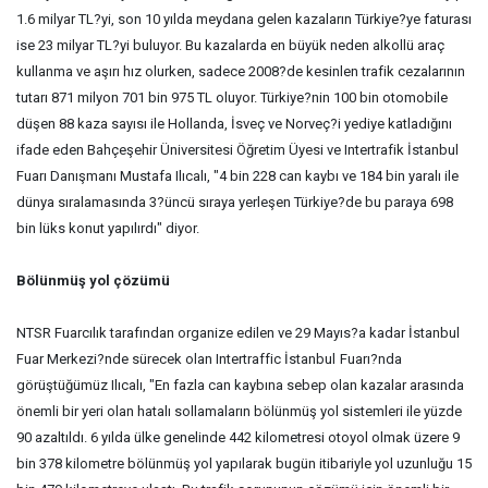
1.6 milyar TL?yi, son 10 yılda meydana gelen kazaların Türkiye?ye faturası
ise 23 milyar TL?yi buluyor. Bu kazalarda en büyük neden alkollü araç
kullanma ve aşırı hız olurken, sadece 2008?de kesinlen trafik cezalarının
tutarı 871 milyon 701 bin 975 TL oluyor. Türkiye?nin 100 bin otomobile
düşen 88 kaza sayısı ile Hollanda, İsveç ve Norveç?i yediye katladığını
ifade eden Bahçeşehir Üniversitesi Öğretim Üyesi ve Intertrafik İstanbul
Fuarı Danışmanı Mustafa Ilıcalı, "4 bin 228 can kaybı ve 184 bin yaralı ile
dünya sıralamasında 3?üncü sıraya yerleşen Türkiye?de bu paraya 698
bin lüks konut yapılırdı" diyor.
Bölünmüş yol çözümü
NTSR Fuarcılık tarafından organize edilen ve 29 Mayıs?a kadar İstanbul
Fuar Merkezi?nde sürecek olan Intertraffic İstanbul
Fuarı?nda
görüştüğümüz Ilıcalı, "En fazla can kaybına sebep olan kazalar arasında
önemli bir yeri olan hatalı sollamaların bölünmüş yol sistemleri ile yüzde
90 azaltıldı. 6 yılda ülke genelinde 442 kilometresi otoyol olmak üzere 9
bin 378 kilometre bölünmüş yol yapılarak bugün itibariyle yol uzunluğu 15