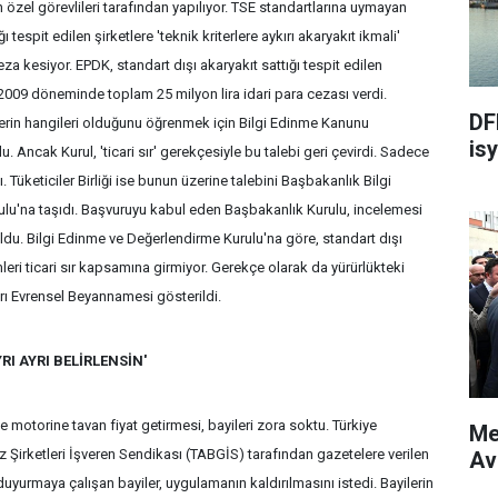
nin özel görevlileri tarafından yapılıyor. TSE standartlarına uymayan
 tespit edilen şirketlere 'teknik kriterlere aykırı akaryakıt ikmali'
za kesiyor. EPDK, standart dışı akaryakıt sattığı tespit edilen
2009 döneminde toplam 25 milyon lira idari para cezası verdi.
DF
ketlerin hangileri olduğunu öğrenmek için Bilgi Edinme Kanunu
isy
Ancak Kurul, 'ticari sır' gerekçesiyle bu talebi geri çevirdi. Sadece
ı. Tüketiciler Birliği ise bunun üzerine talebini Başbakanlık Bilgi
lu'na taşıdı. Başvuruyu kabul eden Başbakanlık Kurulu, incelemesi
u. Bilgi Edinme ve Değerlendirme Kurulu'na göre, standart dışı
mleri ticari sır kapsamına girmiyor. Gerekçe olarak da yürürlükteki
rı Evrensel Beyannamesi gösterildi.
YRI AYRI BELİRLENSİN'
motorine tavan fiyat getirmesi, bayileri zora soktu. Türkiye
Me
az Şirketleri İşveren Sendikası (TABGİS) tarafından gazetelere verilen
Av
uyurmaya çalışan bayiler, uygulamanın kaldırılmasını istedi. Bayilerin