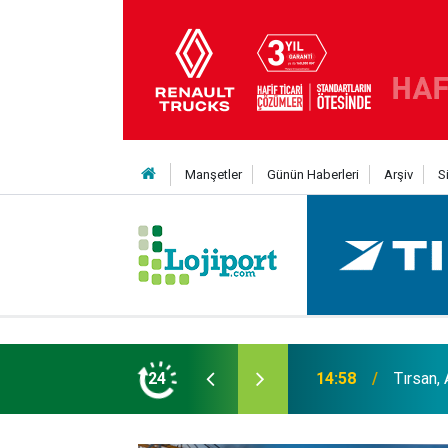
Manşetler
Günün Haberleri
Arşiv
S
er liginin ilk 3'ü arasında
24
14:19
MAXUS m