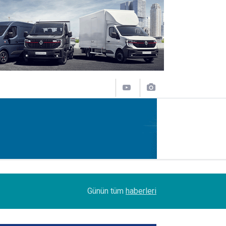
14:09
Petrol Ofisi Grubu 18. kez zirvede
Günün tüm
haberleri