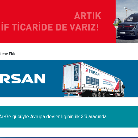
itene Ekle
odelleri Ağustos’a özel 1.199.000 TL’den başlayan fiyatlarla