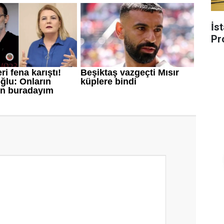
İs
Pr