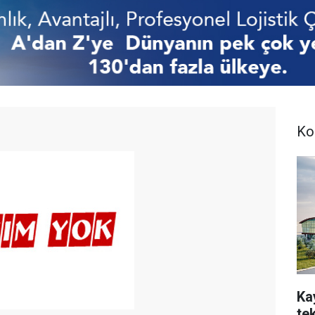
Ko
Ka
te