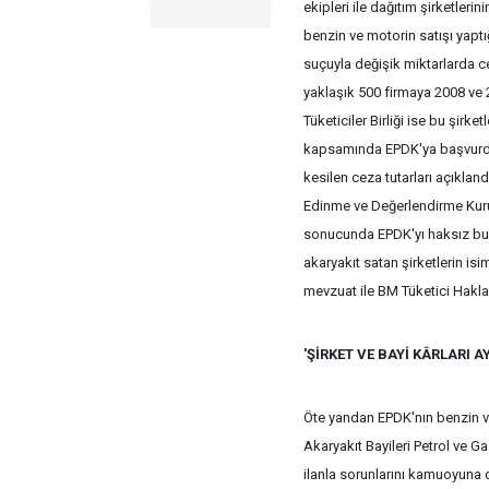
ekipleri ile dağıtım şirketleri
benzin ve motorin satışı yaptığı
suçuyla değişik miktarlarda ce
yaklaşık 500 firmaya 2008 ve 
Tüketiciler Birliği ise bu şir
kapsamında EPDK'ya başvurdu. 
kesilen ceza tutarları açıkland
Edinme ve Değerlendirme Kuru
sonucunda EPDK'yı haksız buld
akaryakıt satan şirketlerin isi
mevzuat ile BM Tüketici Hakla
'ŞİRKET VE BAYİ KÂRLARI A
Öte yandan EPDK'nın benzin ve 
Akaryakıt Bayileri Petrol ve G
ilanla sorunlarını kamuoyuna d