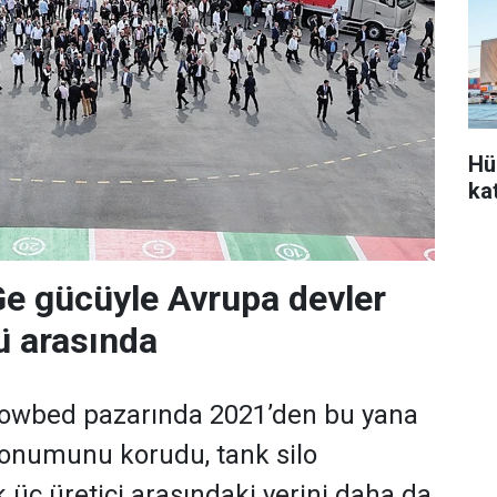
Hü
ka
Ge gücüyle Avrupa devler
'ü arasında
 lowbed pazarında 2021’den bu yana
 konumunu korudu, tank silo
k üç üretici arasındaki yerini daha da