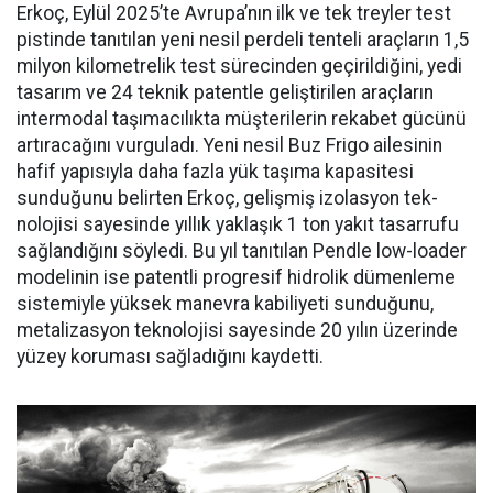
Erkoç, Eylül 2025’te Avru­pa’nın ilk ve tek treyler test
pistin­de tanıtılan yeni nesil perdeli ten­teli araçların 1,5
milyon kilomet­relik test sürecinden geçirildiğini, yedi
tasarım ve 24 teknik patentle geliştirilen araçların
intermodal taşımacılıkta müşterilerin reka­bet gücünü
artıracağını vurgula­dı. Yeni nesil Buz Frigo ailesinin
hafif yapısıyla daha fazla yük ta­şıma kapasitesi
sunduğunu belir­ten Erkoç, gelişmiş izolasyon tek­
nolojisi sayesinde yıllık yaklaşık 1 ton yakıt tasarrufu
sağlandığı­nı söyledi. Bu yıl tanıtılan Pendle low-loader
modelinin ise patent­li progresif hidrolik dümenleme
sistemiyle yüksek manevra kabi­liyeti sunduğunu,
metalizasyon teknolojisi sayesinde 20 yılın üze­rinde
yüzey koruması sağladığını kaydetti.