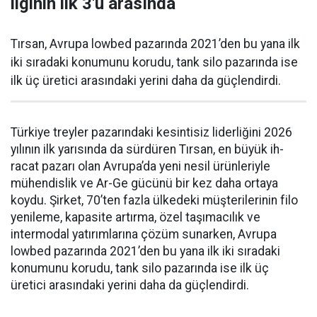
liginin ilk 3'ü arasında
Tırsan, Avrupa lowbed pazarında 2021’den bu yana ilk
iki sıradaki konumunu korudu, tank silo pazarında ise
ilk üç üretici arasındaki yerini daha da güçlen­dirdi.
Türkiye treyler pazarın­daki kesintisiz liderliğini 2026
yılının ilk yarısında da sürdüren Tırsan, en büyük ih­
racat pazarı olan Avrupa’da yeni nesil ürünleriyle
mühendislik ve Ar-Ge gücünü bir kez daha orta­ya
koydu. Şirket, 70’ten fazla ül­kedeki müşterilerinin filo
yenile­me, kapasite artırma, özel taşıma­cılık ve
intermodal yatırımlarına çözüm sunarken, Avrupa
lowbed pazarında 2021’den bu yana ilk iki sıradaki
konumunu korudu, tank silo pazarında ise ilk üç
üretici arasındaki yerini daha da güçlen­dirdi.