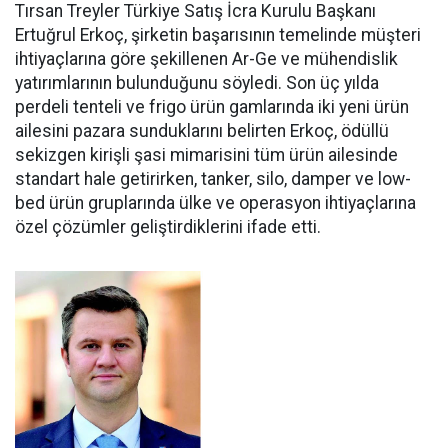
Tırsan Treyler Türkiye Satış İcra Kurulu Başkanı
Ertuğrul Er­koç, şirketin başarısının teme­linde müşteri
ihtiyaçlarına göre şekillenen Ar-Ge ve mühendislik
yatırımlarının bulunduğunu söy­ledi. Son üç yılda
perdeli tenteli ve frigo ürün gamlarında iki yeni ürün
ailesini pazara sundukları­nı belirten Erkoç, ödüllü
sekizgen kirişli şasi mimarisini tüm ürün ailesinde
standart hale getirir­ken, tanker, silo, damper ve low­
bed ürün gruplarında ülke ve ope­rasyon ihtiyaçlarına
özel çözüm­ler geliştirdiklerini ifade etti.