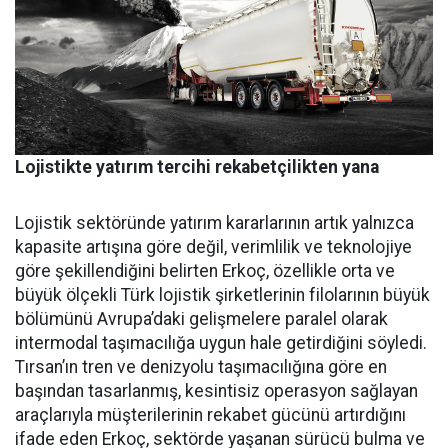
Lojistikte yatırım tercihi rekabetçilikten yana
Lojistik sektöründe yatırım ka­rarlarının artık yalnızca
kapasi­te artışına göre değil, verimlilik ve teknolojiye
göre şekillendiği­ni belirten Erkoç, özellikle orta ve
büyük ölçekli Türk lojistik şirket­lerinin filolarının büyük
bölümü­nü Avrupa’daki gelişmelere para­lel olarak
intermodal taşımacılı­ğa uygun hale getirdiğini söyledi.
Tırsan’ın tren ve denizyolu taşı­macılığına göre en
başından ta­sarlanmış, kesintisiz operasyon sağlayan
araçlarıyla müşterile­rinin rekabet gücünü artırdığını
ifade eden Erkoç, sektörde yaşa­nan sürücü bulma ve