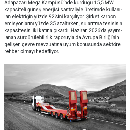
Adapaza­rı Mega Kampüsü’nde kurduğu 15,5 MW
kapasiteli güneş ener­jisi santraliyle üretimde kullanı­
lan elektriğin yüzde 92’sini karşı­lıyor. Şirket karbon
emisyonları­nı yüzde 35 azaltırken, su arıtma tesisinin
kapasitesini iki katına çıkardı. Haziran 2026’da yayım­
lanan sürdürülebilirlik raporuyla da Avrupa Birliği’nin
gelişen çev­re mevzuatına uyum konusunda sektöre
rehber olmayı hedefliyor.