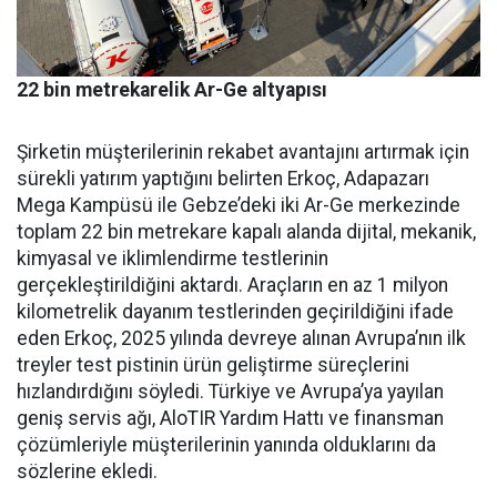
22 bin metrekarelik Ar-Ge altyapısı
Şirketin müşterilerinin reka­bet avantajını artırmak için
sü­rekli yatırım yaptığını belirten Erkoç, Adapazarı
Mega Kampü­sü ile Gebze’deki iki Ar-Ge mer­kezinde
toplam 22 bin metreka­re kapalı alanda dijital, mekanik,
kimyasal ve iklimlendirme test­lerinin
gerçekleştirildiğini ak­tardı. Araçların en az 1 milyon
kilometrelik dayanım testlerin­den geçirildiğini ifade
eden Er­koç, 2025 yılında devreye alınan Avrupa’nın ilk
treyler test pisti­nin ürün geliştirme süreçlerini
hızlandırdığını söyledi. Türkiye ve Avrupa’ya yayılan
geniş ser­vis ağı, AloTIR Yardım Hattı ve finansman
çözümleriyle müşte­rilerinin yanında olduklarını da
sözlerine ekledi.