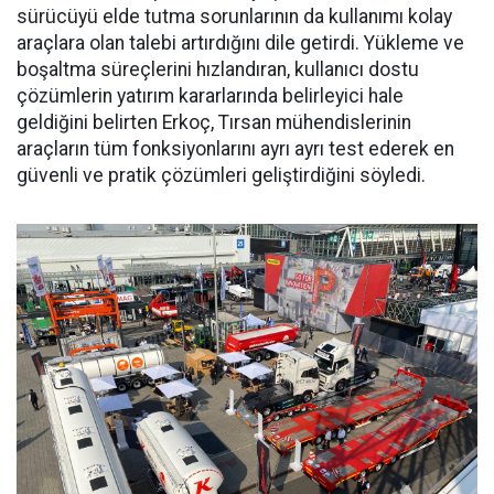
sürücüyü el­de tutma sorunlarının da kullanı­mı kolay
araçlara olan talebi ar­tırdığını dile getirdi. Yükleme ve
boşaltma süreçlerini hızlandıran, kullanıcı dostu
çözümlerin yatı­rım kararlarında belirleyici hale
geldiğini belirten Erkoç, Tırsan mühendislerinin
araçların tüm fonksiyonlarını ayrı ayrı test ede­rek en
güvenli ve pratik çözümleri geliştirdiğini söyledi.