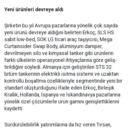
Yeni ürünleri devreye aldı
Şirketin bu yıl Avrupa pazar­larına yönelik çok sayıda
yeni ürünü devreye aldığını belirten Erkoç, SLS HS
sabit low-bed, SOK LG ticari araç taşıyıcısı, Mega
Curtainsider Swap Body, alüminyum damper,
devrilme­yen silo ve kimyasal tanker gibi ürünlerin
farklı ülkelerin ope­rasyonel ihtiyaçlarına göre geliş­
tirildiğini söyledi. Almanya için geliştirilen STS 32
bitüm tan­kerinin elektrikli ısıtma siste­mi ve uzaktan
kontrollü boşalt­ma özellikleriyle segmentinde yeni bir
standart oluşturduğunu ifade eden Erkoç, Birleşik
Kral­lık, Hollanda, İspanya ve İskan­dinavya pazarlarına
yönelik özel çözümlerle ürün gamını geniş­lettiklerini
kaydetti.
Sürdürülebilirlik yatırımları­na da hız veren Tırsan,