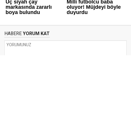
HABERE
YORUM KAT
UYARI:
Küfür, hakaret, rencide edici cümleler veya imalar, inançlara saldırı
içeren, imla kuralları ile yazılmamış,
Türkçe karakter kullanılmayan ve büyük harflerle yazılmış yorumlar
onaylanmamaktadır.