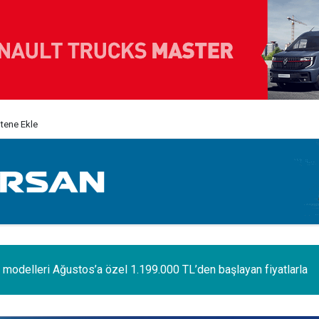
itene Ekle
odelleri Ağustos’a özel 1.199.000 TL’den başlayan fiyatlarla