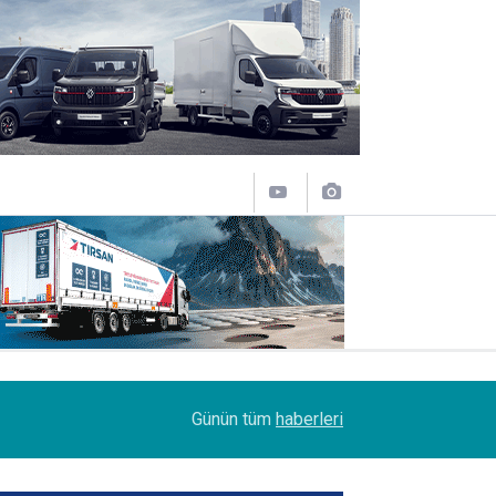
14:09
Petrol Ofisi Grubu 18. kez zirvede
Günün tüm
haberleri