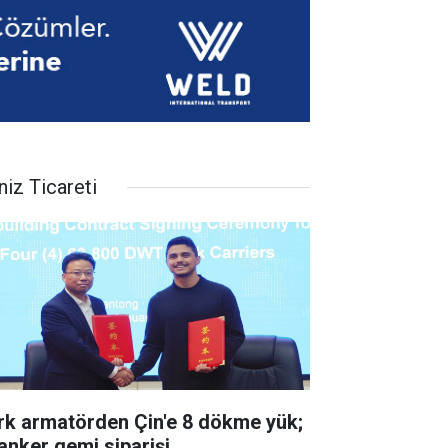
niz Ticareti
rk armatörden Çin'e 8 dökme yük;
tanker gemi siparişi