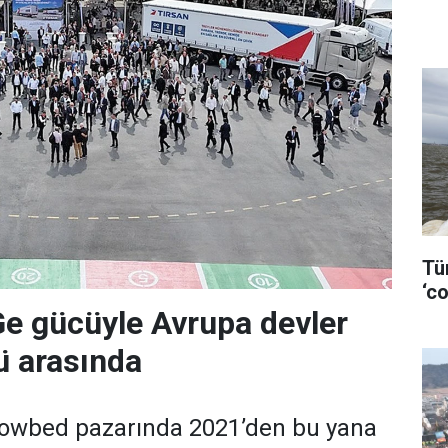
Tü
‘co
Ge gücüyle Avrupa devler
'ü arasında
 lowbed pazarında 2021’den bu yana