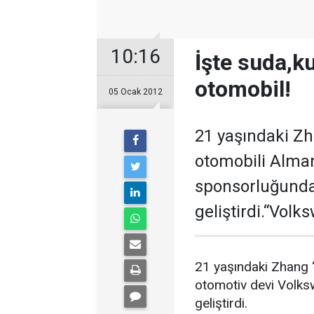
10:16
İşte suda,k
otomobil!
05 Ocak 2012
21 yaşındaki Zh
otomobili Alma
sponsorluğundak
geliştirdi.“Volk
21 yaşındaki Zhang “
otomotiv devi Volks
geliştirdi.