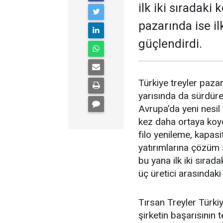
ilk iki sıradaki
pazarında ise il
güçlen­dirdi.
Türkiye treyler pazarın
yarısında da sürdüre
Avrupa’da yeni nesil
kez daha orta­ya koyd
filo yenile­me, kapasi
yatırımlarına çözüm
bu yana ilk iki sırad
üç üretici arasındaki
Tırsan Treyler Türkiy
şirketin başarısının 