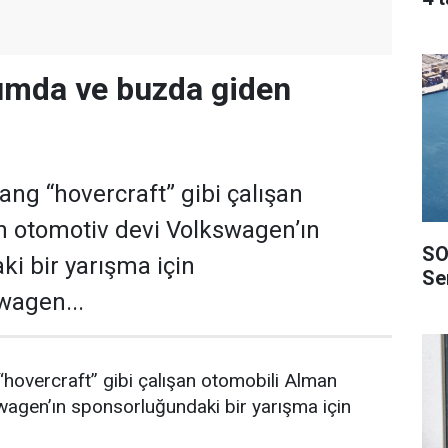
umda ve buzda giden
ang “hovercraft” gibi çalışan
n otomotiv devi Volkswagen’ın
SO
i bir yarışma için
Ser
swagen...
hovercraft” gibi çalışan otomobili Alman
wagen’ın sponsorluğundaki bir yarışma için