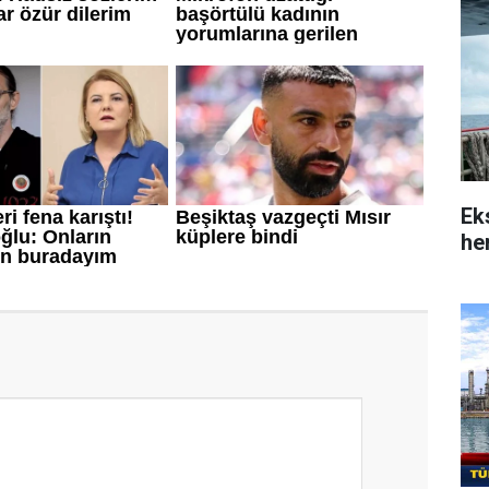
Ek
her