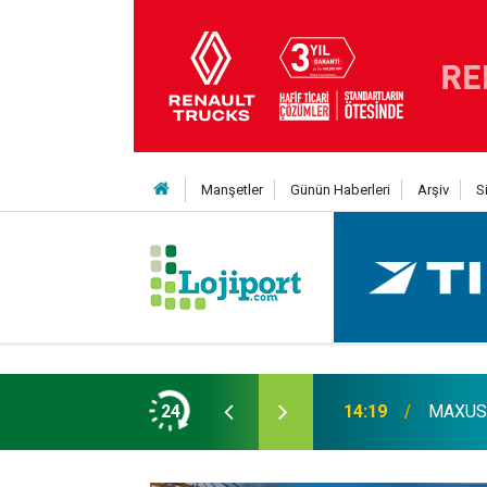
Manşetler
Günün Haberleri
Arşiv
S
er liginin ilk 3'ü arasında
24
14:19
MAXUS m