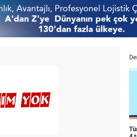
De
Tü
4 