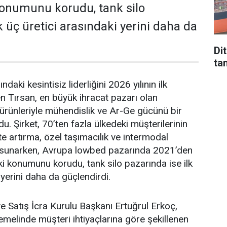
 konumunu korudu, tank silo
k üç üretici arasındaki yerini daha da
Di
tan
­daki kesintisiz liderliğini 2026 yılının ilk
n Tırsan, en büyük ih­racat pazarı olan
 ürünleriyle mühendislik ve Ar-Ge gücünü bir
u. Şirket, 70’ten fazla ül­kedeki müşterilerinin
te artırma, özel taşıma­cılık ve intermodal
 sunarken, Avrupa lowbed pazarında 2021’den
aki konumunu korudu, tank silo pazarında ise ilk
 yerini daha da güçlen­dirdi.
e Satış İcra Kurulu Başkanı Ertuğrul Er­koç,
teme­linde müşteri ihtiyaçlarına göre şekillenen