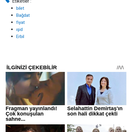
Etiketler :
bilet
Bağdat
fiyat
ışid
Erbil