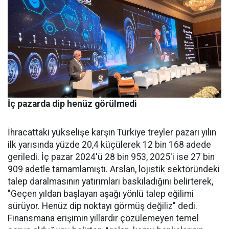
İç pazarda dip henüz görülmedi
İhracattaki yükselişe karşın Türkiye treyler pazarı yılın
ilk yarısında yüzde 20,4 küçülerek 12 bin 168 adede
geriledi. İç pa­zar 2024'ü 28 bin 953, 2025'i ise 27 bin
909 adetle tamamlamış­tı. Arslan, lojistik sektöründeki
talep daralmasının yatırımları baskıladığını belirterek,
"Geçen yıldan başlayan aşağı yönlü talep eğilimi
sürüyor. Henüz dip nok­tayı görmüş değiliz" dedi.
Finans­mana erişimin yıllardır çözüle­meyen temel