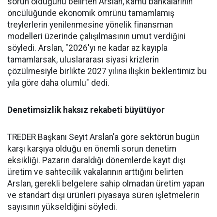
sorun olduğunu be­lirten Arslan, kamu bankalarının
öncülüğünde ekonomik ömrü­nü tamamlamış
treylerlerin ye­nilenmesine yönelik finansman
modelleri üzerinde çalışılması­nın umut verdiğini
söyledi. Ars­lan, "2026'yı ne kadar az kayıpla
tamamlarsak, uluslararası siya­si krizlerin
çözülmesiyle birlik­te 2027 yılına ilişkin beklentimiz bu
yıla göre daha olumlu" dedi.
Denetimsizlik haksız rekabeti büyütüyor
TREDER Başkanı Seyit Arslan’a göre sektörün bugün
karşı karşıya olduğu en önemli sorun denetim
eksikliği. Pazarın daraldığı dönemlerde kayıt dışı
üretim ve sahtecilik vakalarının arttığını belirten
Arslan, gerekli belgelere sahip olmadan üretim yapan
ve standart dışı ürünleri piyasaya süren işletmelerin
sayısının yükseldiğini söyledi.