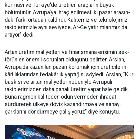
kurması ve Türkiye'de üreti­len araçların büyük
bölümünün Avru­pa'ya ihraç edilme­si iki pazar arasın­
daki farkı ortadan kaldırdı. Kalitemiz ve teknolojimiz
ra­kiplerimizle aynı seviyede, Ar-Ge ya­tırımlarımız da
ar­tıyor" dedi.
Artan üretim ma­liyetleri ve finans­mana erişimin sek­
törün en önemli sorunları oldu­ğunu belirten Arslan,
Avrupa'da kazanılan pazarı korumak için üreticilerin
kârlılıklarından fe­dakârlık yaptığını söyledi. Arslan, "Kur
baskısı ve artan maliyetler nedeniyle Avrupalı
rakiplerimiz­den daha pahalı üretim yapar ha­le geldik.
Buna rağmen kaliteden ödün vermeden ihracatı
sürdüre­rek ülkeye döviz kazandırmaya ve sanayi
çarklarını döndürmeye ça­lışıyoruz" diye konuştu.