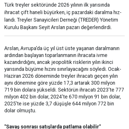
Türk treyler sektöründe 2026 yılının ilk yarısın­da
ihracat çift haneli bü­yürken, iç pazardaki daralma hız­
landı. Treyler Sanayicileri Der­neği (TREDER) Yönetim
Kurulu Başkanı Seyit Arslan pazarı değerlendirdi.
Arslan, Avrupa'da üç yıl üst üste yaşanan daralma­nın
ardından başlayan toparlan­manın ihracata ivme
kazandır­dığını, ancak jeopolitik riskle­rin yılın ikinci
yarısında büyüme hızını sınırlayacağını söyledi. Ocak-
Haziran 2026 döneminde treyler ihracatı geçen yılın
aynı dönemine göre yüzde 17,3 artarak 300 milyon
719 bin dolara yüksel­di. Sektörün ihracatı 2023'te 777
milyon 402 bin dolar, 2024'te 670 milyon 91 bin dolar,
2025'te ise yüzde 3,7 düşüşle 644 milyon 772 bin
dolar olmuştu.
"Savaş sonrası satışlarda patlama olabilir"