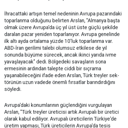
İhracattaki artışın temel nede­ninin Avrupa pazarındaki
topar­lanma olduğunu belirten Arslan, "Almanya başta
olmak üzere Av­rupa'da üç yıl üst üste güçlü şe­kilde
daralan pazar yeniden to­parlanıyor. Avrupa genelinde
ilk altı ayda ortalama yüzde 10'luk toparlanma var.
ABD-İran geri­limi talebi olumsuz etkilese de yıl
sonunda büyüme sürecek, ancak ikinci yarıda ivme
yavaşlayacak" dedi. Bölgedeki savaşların sona
ermesinin ardından talepte ciddi bir sıçrama
yaşanabileceğini ifa­de eden Arslan, Türk treyler sek­
törünün uzun vadede önemli fır­satlar barındırdığını
söyledi.
Avrupa'daki konumlarının güçlendiğini vurgulayan
Arslan, "Türk treyler üreticisi artık Avru­palı bir üretici
ola­rak kabul ediliyor. Avrupalı üreticile­rin Türkiye'de
üre­tim yapması, Türk üreticilerin Avru­pa'da tesis