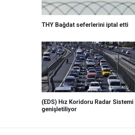
THY Bağdat seferlerini iptal etti
(EDS) Hız Koridoru Radar Sistemi
genişletiliyor