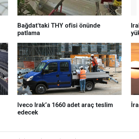
Bağdat'taki THY ofisi önünde
Ira
patlama
yü
Iveco Irak’a 1660 adet araç teslim
İr
edecek