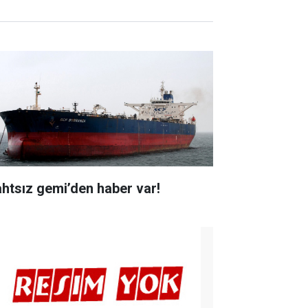
ahtsız gemi’den haber var!