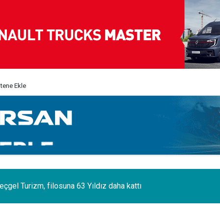
itene Ekle
eçgel Turizm, filosuna 63 Yıldız daha kattı