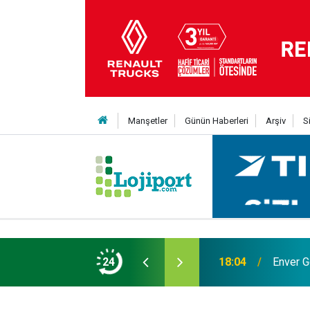
Manşetler
Günün Haberleri
Arşiv
S
24
18:04
Enver G