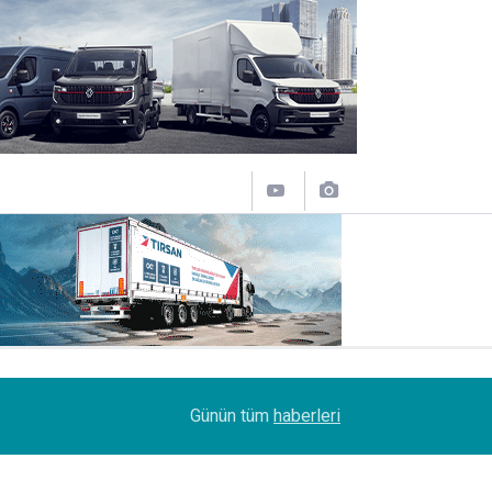
12:50
Lojistik sektörünün acı kaybı; Cihan Yıldıran vefat
Günün tüm
haberleri