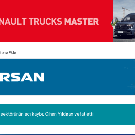
itene Ekle
 sektörünün acı kaybı; Cihan Yıldıran vefat etti