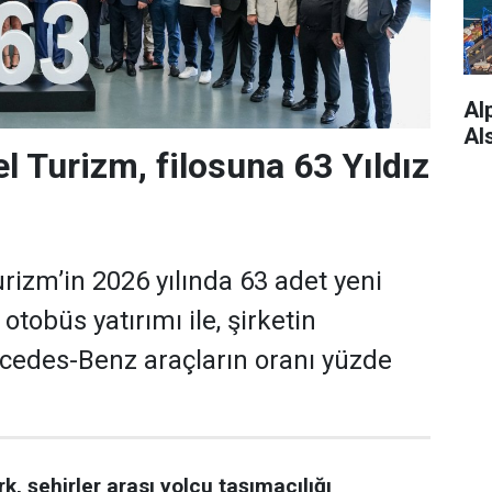
Alp
Al
l Turizm, filosuna 63 Yıldız
rizm’in 2026 yılında 63 adet yeni
tobüs yatırımı ile, şirketin
cedes-Benz araçların oranı yüzde
 şehirler arası yolcu taşımacılığı