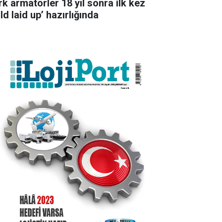
rk armatörler 18 yıl sonra ilk kez
ld laid up’ hazırlığında