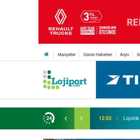
Manşetler
Günün Haberleri
Arşiv
S
 Yıldız daha kattı
24
12:50
Lojistik