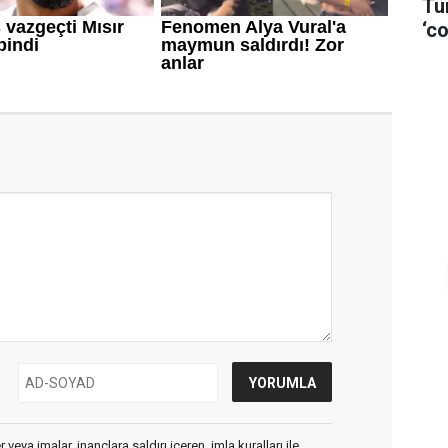
Tü
‘co
veya imalar, inançlara saldırı içeren, imla kuralları ile