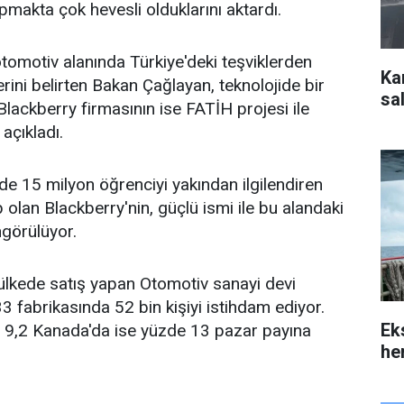
pmakta çok hevesli olduklarını aktardı.
otomotiv alanında Türkiye'deki teşviklerden
Ka
rini belirten Bakan Çağlayan, teknolojide bir
sal
lackberry firmasının ise FATİH projesi ile
 açıkladı.
de 15 milyon öğrenciyi yakından ilgilendiren
 olan Blackberry'nin, güçlü ismi ile bu alandaki
ngörülüyor.
lkede satış yapan Otomotiv sanayi devi
3 fabrikasında 52 bin kişiyi istihdam ediyor.
Ek
9,2 Kanada'da ise yüzde 13 pazar payına
her