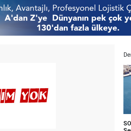
De
SO
Ser