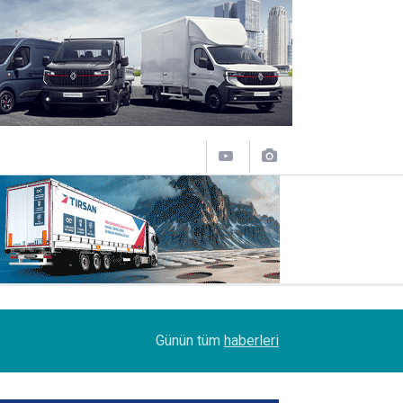
11:43
SOCAR Terminal de, MSC Tiger Servisi'nin uğrak 
Günün tüm
haberleri