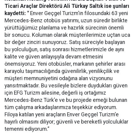
Ticari Araçlar Direktörü Ali Türkay Saltık ise şunları
kaydetti: "
Enver Geçgel Turizm'in filosundaki 63 yeni
Mercedes-Benz otobüs yatırımı, uzun süredir birlikte
yürüttüğümüz planlama ve hazırlık sürecinin önemli
bir sonucu. Koluman olarak müşterilerimize uçtan uca
bir değer zinciri sunuyoruz. Satış süreciyle başlayan
bu yolculuğun, satış sonrası hizmetlerimizle de aynı
kalite ve güven anlayışıyla devam etmesini
önemsiyoruz. Yeni otobüsler, markanın şehirler arası
karayolu taşımacılığında güvenilirlik, yenilikçilik ve
müşteri memnuniyetini odağına alan vizyonunu
yansıtmaktadır. Bu vesileyle bizlere duydukları güven
için EFG Turizm ailesine, değerli iş ortağımız
Mercedes-Benz Türk'e ve bu projede emeği bulunan
tüm çalışma arkadaşlarımıza teşekkür ediyorum.
Filoya katılan yeni araçların Enver Geçgel Turizm'e
hayırlı olmasını diliyor; güvenli ve bereketli yolculuklar
temenni ediyorum.”