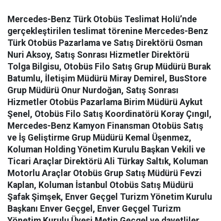
Mercedes-Benz Türk Otobüs Teslimat Holü’nde
gerçekleştirilen teslimat törenine Mercedes-Benz
Türk Otobüs Pazarlama ve Satış Direktörü Osman
Nuri Aksoy, Satış Sonrası Hizmetler Direktörü
Tolga Bilgisu, Otobüs Filo Satış Grup Müdürü Burak
Batumlu, İletişim Müdürü Miray Demirel, BusStore
Grup Müdürü Onur Nurdoğan, Satış Sonrası
Hizmetler Otobüs Pazarlama Birim Müdürü Aykut
Şenel, Otobüs Filo Satış Koordinatörü Koray Çıngıl,
Mercedes-Benz Kamyon Finansman Otobüs Satış
ve İş Geliştirme Grup Müdürü Kemal Üşenmez,
Koluman Holding Yönetim Kurulu Başkan Vekili ve
Ticari Araçlar Direktörü Ali Türkay Saltık, Koluman
Motorlu Araçlar Otobüs Grup Satış Müdürü Fevzi
Kaplan, Koluman İstanbul Otobüs Satış Müdürü
Şafak Şimşek, Enver Geçgel Turizm Yönetim Kurulu
Başkanı Enver Geçgel, Enver Geçgel Turizm
Yönetim Kurulu Üyesi Metin Geçgel ve davetliler