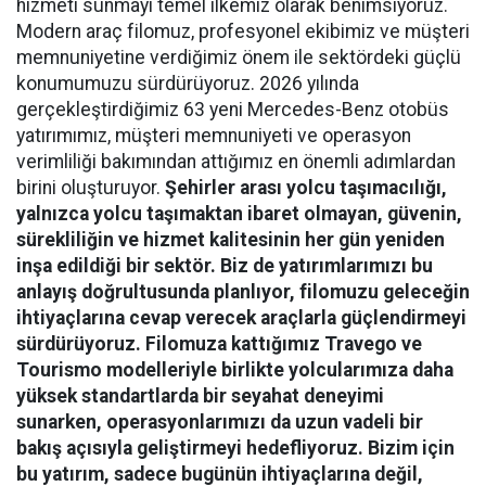
hizmeti sunmayı temel ilkemiz olarak benimsiyoruz.
Modern araç filomuz, profesyonel ekibimiz ve müşteri
memnuniyetine verdiğimiz önem ile sektördeki güçlü
konumumuzu sürdürüyoruz. 2026 yılında
gerçekleştirdiğimiz 63 yeni Mercedes-Benz otobüs
yatırımımız, müşteri memnuniyeti ve operasyon
verimliliği bakımından attığımız en önemli adımlardan
birini oluşturuyor.
Şehirler arası yolcu taşımacılığı,
yalnızca yolcu taşımaktan ibaret olmayan, güvenin,
sürekliliğin ve hizmet kalitesinin her gün yeniden
inşa edildiği bir sektör. Biz de yatırımlarımızı bu
anlayış doğrultusunda planlıyor, filomuzu geleceğin
ihtiyaçlarına cevap verecek araçlarla güçlendirmeyi
sürdürüyoruz. Filomuza kattığımız Travego ve
Tourismo modelleriyle birlikte yolcularımıza daha
yüksek standartlarda bir seyahat deneyimi
sunarken, operasyonlarımızı da uzun vadeli bir
bakış açısıyla geliştirmeyi hedefliyoruz. Bizim için
bu yatırım, sadece bugünün ihtiyaçlarına değil,