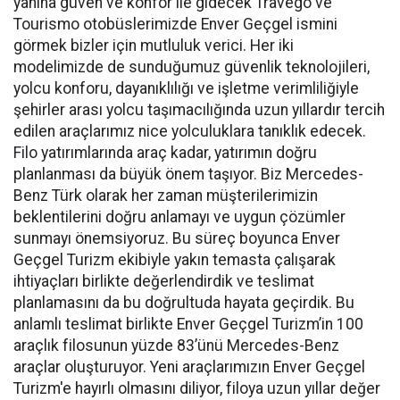
yanına güven ve konfor ile gidecek Travego ve
Tourismo otobüslerimizde Enver Geçgel ismini
görmek bizler için mutluluk verici. Her iki
modelimizde de sunduğumuz güvenlik teknolojileri,
yolcu konforu, dayanıklılığı ve işletme verimliliğiyle
şehirler arası yolcu taşımacılığında uzun yıllardır tercih
edilen araçlarımız nice yolculuklara tanıklık edecek.
Filo yatırımlarında araç kadar, yatırımın doğru
planlanması da büyük önem taşıyor. Biz Mercedes-
Benz Türk olarak her zaman müşterilerimizin
beklentilerini doğru anlamayı ve uygun çözümler
sunmayı önemsiyoruz. Bu süreç boyunca Enver
Geçgel Turizm ekibiyle yakın temasta çalışarak
ihtiyaçları birlikte değerlendirdik ve teslimat
planlamasını da bu doğrultuda hayata geçirdik. Bu
anlamlı teslimat birlikte Enver Geçgel Turizm’in 100
araçlık filosunun yüzde 83’ünü Mercedes-Benz
araçlar oluşturuyor. Yeni araçlarımızın Enver Geçgel
Turizm'e hayırlı olmasını diliyor, filoya uzun yıllar değer