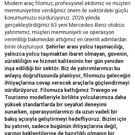
Modern araç filomuz, profesyonel ekibimiz ve müşteri
memnuniyetine verdiğimiz önem ile sektördeki güçlü
konumumuzu sürdürüyoruz. 2026 yılında
gerçekleştirdiğimiz 63 yeni Mercedes-Benz otobüs
yatırımımız, müşteri memnuniyeti ve operasyon
verimliliği bakımından attığımız en önemli adımlardan
birini oluşturuyor.
Şehirler arası yolcu taşımacılığı,
yalnızca yolcu taşımaktan ibaret olmayan, güvenin,
sürekliliğin ve hizmet kalitesinin her gün yeniden
inşa edildiği bir sektör. Biz de yatırımlarımızı bu
anlayış doğrultusunda planlıyor, filomuzu geleceğin
ihtiyaçlarına cevap verecek araçlarla güçlendirmeyi
sürdürüyoruz. Filomuza kattığımız Travego ve
Tourismo modelleriyle birlikte yolcularımıza daha
yüksek standartlarda bir seyahat deneyimi
sunarken, operasyonlarımızı da uzun vadeli bir
bakış açısıyla geliştirmeyi hedefliyoruz. Bizim için
bu yatırım, sadece bugünün ihtiyaçlarına değil,
yarının beklentilerine de hazırlıklı olmanın bir