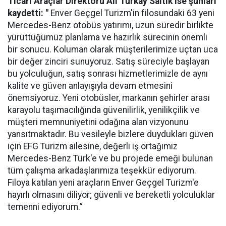
Ticari Araçlar Direktörü Ali Türkay Saltık ise şunları
kaydetti: "
Enver Geçgel Turizm'in filosundaki 63 yeni
Mercedes-Benz otobüs yatırımı, uzun süredir birlikte
yürüttüğümüz planlama ve hazırlık sürecinin önemli
bir sonucu. Koluman olarak müşterilerimize uçtan uca
bir değer zinciri sunuyoruz. Satış süreciyle başlayan
bu yolculuğun, satış sonrası hizmetlerimizle de aynı
kalite ve güven anlayışıyla devam etmesini
önemsiyoruz. Yeni otobüsler, markanın şehirler arası
karayolu taşımacılığında güvenilirlik, yenilikçilik ve
müşteri memnuniyetini odağına alan vizyonunu
yansıtmaktadır. Bu vesileyle bizlere duydukları güven
için EFG Turizm ailesine, değerli iş ortağımız
Mercedes-Benz Türk'e ve bu projede emeği bulunan
tüm çalışma arkadaşlarımıza teşekkür ediyorum.
Filoya katılan yeni araçların Enver Geçgel Turizm'e
hayırlı olmasını diliyor; güvenli ve bereketli yolculuklar
temenni ediyorum.”