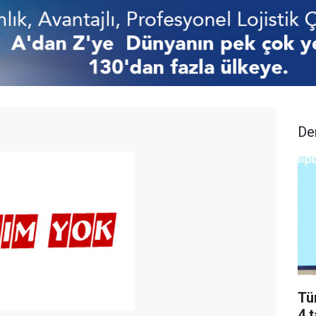
De
Tü
4 