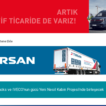
itene Ekle
e iç pazar daraldı, ihracat şaha kalktı