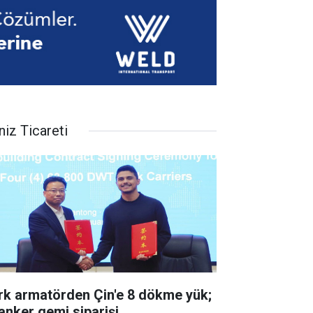
niz Ticareti
rk armatörden Çin'e 8 dökme yük;
tanker gemi siparişi