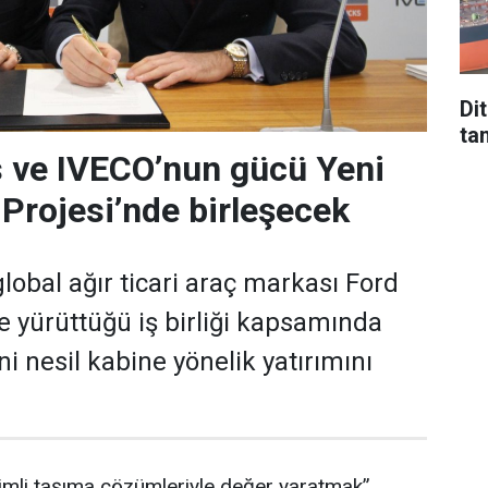
Di
tan
 ve IVECO’nun gücü Yeni
 Projesi’nde birleşecek
lobal ağır ticari araç markası Ford
le yürüttüğü iş birliği kapsamında
eni nesil kabine yönelik yatırımını
imli taşıma çözümleriyle değer yaratmak”