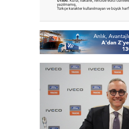
UYARI:
Küfür, hakaret, rencide edici cümleler 
yazılmamış,
Türkçe karakter kullanılmayan ve büyük har