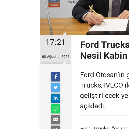
17:21
Ford Trucks
Nesil Kabin
08 Ağustos 2026
Ford Otosan’ın g
Trucks, IVECO i
geliştirilecek y
açıkladı.
Ford Trucks, “en ver