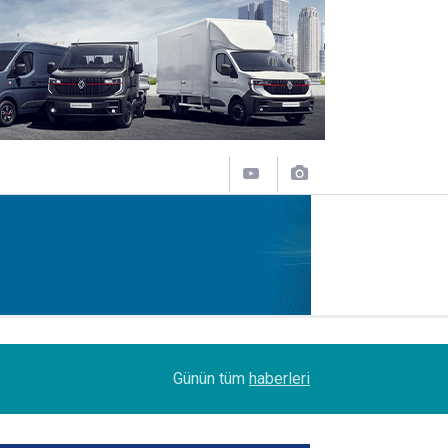
09:47
Her biri 120 tonluk 3 Boeing 777, kamyonlarla 1
Günün tüm
haberleri