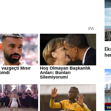
Ek
her