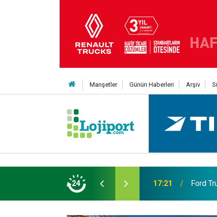
Manşetler
Günün Haberleri
Arşiv
S
eni Nesil Kabin Projesi’nde birleşecek
24
10:35
Treylerd