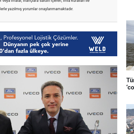
veya imalar, inançlara saldırı içeren, imla kuralları ile
flerle yazılmış yorumlar onaylanmamaktadır.
Tü
‘co