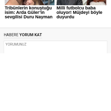
HABERE
YORUM KAT
UYARI:
Küfür, hakaret, rencide edici cümleler veya imalar, inançlara saldırı
içeren, imla kuralları ile yazılmamış,
Türkçe karakter kullanılmayan ve büyük harflerle yazılmış yorumlar