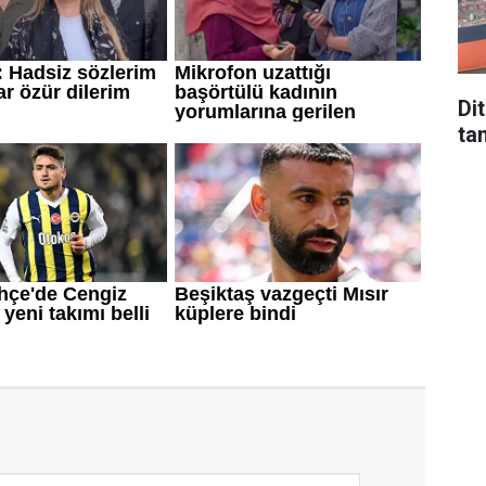
Di
tan