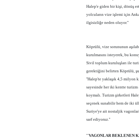
Halep'e giden bir kişi, dönüş e
yolcuların vize işlemi için Ank
ilgisizliğe neden oluyor.''
Köprülü, vize sorununun aşılabi
kurulmasını isteyerek, bu konuyl
Sivil toplum kuruluşları ile tur
gerektiğini belirten Köprülü, şu
''Halep'te yaklaşık 4,5 milyon k
sayesinde her iki kentte turizm 
koymalı. Turizm şirketleri Halep
seçenek sunabilir hem de iki ülk
Suriye'ye ait nostaljik vagonla
sarf ediyoruz.''
''VAGONLAR BEKLENEN K