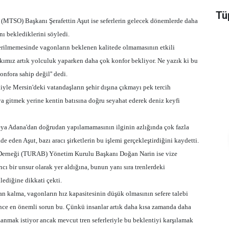
Tüp
 (MTSO) Başkanı Şerafettin Aşut ise seferlerin gelecek dönemlerde daha
ı beklediklerini söyledi.
terilmemesinde vagonların beklenen kalitede olmamasının etkili
lkımız artık yolculuk yaparken daha çok konfor bekliyor. Ne yazık ki bu
nfora sahip değil'' dedi.
yle Mersin'deki vatandaşların şehir dışına çıkmayı pek tercih
ya gitmek yerine kentin batısına doğru seyahat ederek deniz keyfi
eya Adana'dan doğrudan yapılamamasının ilginin azlığında çok fazla
de eden Aşut, bazı aracı şirketlerin bu işlemi gerçekleştirdiğini kaydetti.
 Derneği (TURAB) Yönetim Kurulu Başkanı Doğan Narin ise vize
ıcı bir unsur olarak yer aldığına, bunun yanı sıra trenlerdeki
ilediğine dikkati çekti.
dan kalma, vagonların hız kapasitesinin düşük olmasının sefere talebi
Bence en önemli sorun bu. Çünkü insanlar artık daha kısa zamanda daha
anmak istiyor ancak mevcut tren seferleriyle bu beklentiyi karşılamak