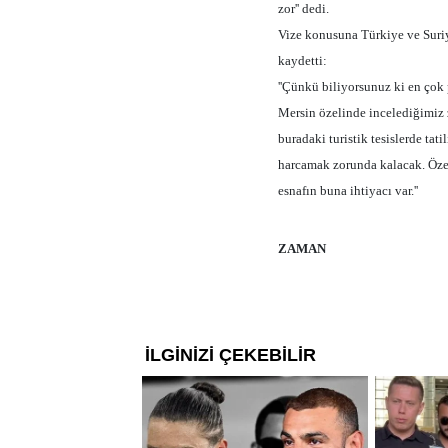
zor'' dedi.
Vize konusuna Türkiye ve Suriy
kaydetti:
''Çünkü biliyorsunuz ki en çok 
Mersin özelinde incelediğimiz z
buradaki turistik tesislerde tat
harcamak zorunda kalacak. Özel
esnafın buna ihtiyacı var.''
ZAMAN