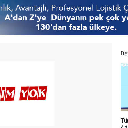
De
Tü
4 