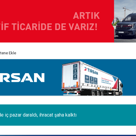
itene Ekle
i 120 tonluk 3 Boeing 777, kamyonlarla 1250 km taşındı