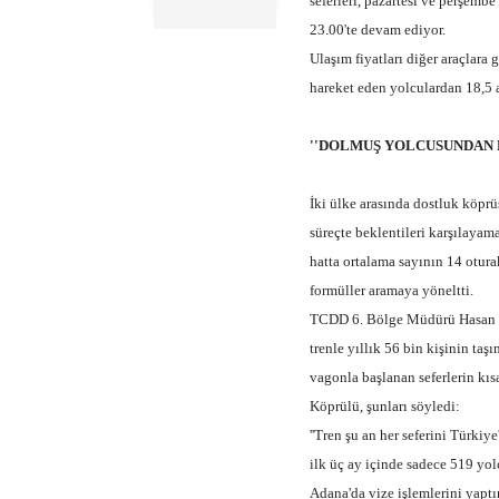
seferleri, pazartesi ve perşembe
23.00'te devam ediyor.
Ulaşım fiyatları diğer araçlara
hareket eden yolculardan 18,5 a
''DOLMUŞ YOLCUSUNDAN B
İki ülke arasında dostluk köprü
süreçte beklentileri karşılayam
hatta ortalama sayının 14 otura
formüller aramaya yöneltti.
TCDD 6. Bölge Müdürü Hasan Tah
trenle yıllık 56 bin kişinin ta
vagonla başlanan seferlerin kıs
Köprülü, şunları söyledi:
''Tren şu an her seferini Türkiy
ilk üç ay içinde sadece 519 yol
Adana'da vize işlemlerini yaptı