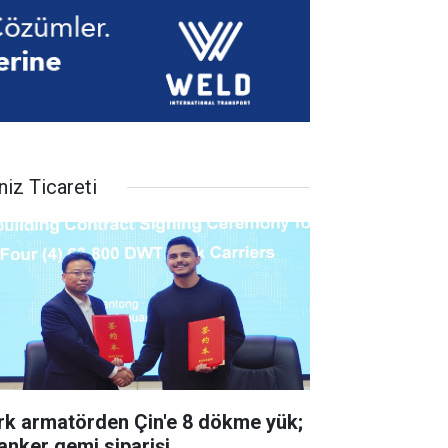
niz Ticareti
rk armatörden Çin'e 8 dökme yük;
tanker gemi siparişi