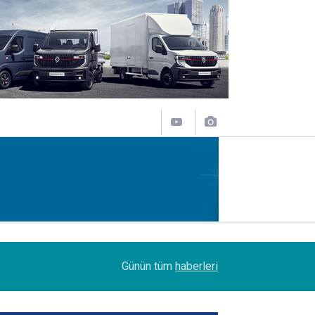
07:45
Turhan Özen, Saudia Cargo’nun CCO’su oldu
Günün tüm
haberleri