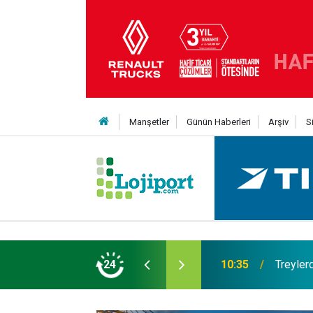
Manşetler
Günün Haberleri
Arşiv
S
t şaha kalktı
24
09:47
Her bir