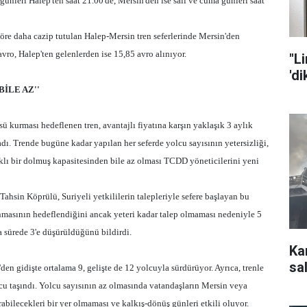
 günleri Halep'ten saat 21.00'de, Mersin'den ise salı ve cuma günleri saat
 göre daha cazip tutulan Halep-Mersin tren seferlerinde Mersin'den
vro, Halep'ten gelenlerden ise 15,85 avro alınıyor.
"L
'd
İLE AZ''
sü kurması hedeflenen tren, avantajlı fiyatına karşın yaklaşık 3 aylık
adı. Trende bugüne kadar yapılan her seferde yolcu sayısının yetersizliği,
klı bir dolmuş kapasitesinden bile az olması TCDD yöneticilerini yeni
sin Köprülü, Suriyeli yetkililerin talepleriyle sefere başlayan bu
şınmasının hedeflendiğini ancak yeteri kadar talep olmaması nedeniyle 5
a sürede 3'e düşürüldüğünü bildirdi.
Ka
sal
e'den gidişte ortalama 9, gelişte de 12 yolcuyla sürdürüyor. Ayrıca, trenle
cu taşındı. Yolcu sayısının az olmasında vatandaşların Mersin veya
rabilecekleri bir yer olmaması ve kalkış-dönüş günleri etkili oluyor.