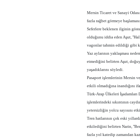
Mersin Ticaret ve Sanayi Odası
fazla rağbet görmeye başlamasın
Seferlere beklenen ilginin gös
olduğunu iddia eden Aşut, ''Ha
vagonlar tahmin edildiği gibi ko
Yaz aylarının yaklaşması nedeni
etmediğini belirten Aşut, doğu
yaşadıklarını söyledi.
Pasaport işlemlerinin Mersin v
etkili olmadığına inandığını ifa
Türk-Arap Ülkeleri İşadamları
işlemlerindeki sıkıntının caydır
yetersizliğin yolcu sayısını etk
Tren hatlarının çok eski yıllar
etkilediğini belirten Narin, ''
fazla yol katedip zamandan kaz