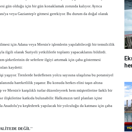
rtesi gün olduğu için bir gün konaklamak zorunda kalıyor. Ayrıca
ara'ya veya Gaziantep'e gitmesi gerekiyor. Bu durum da doğal olarak
lmesi için Adana veya Mersin'e işlemlerin yapılabileceği bir temsilcilik
a ilgili olarak Suriyeli yetkililerle toplantı yapacaklarını bildirdi.
Ek
izm şirketlerinin de seferlere ilgiyi artırmak için çaba göstermesi
her
nları kaydetti:
işi yaşıyor. Trenlerde hedeflenen yolcu sayısına ulaşılırsa bu potansiyel
alanında hareketlilik yaşanır. Bu konuda herkes elini taşın altına
 ve Mersin'e karşılıklı turlar düzenleyerek hem müşterilerine farklı bir
e ilişkilerine katkıda bulunabilir. Halkımızın tatil planları içine
rla Anadolu'yu keşfederek yapılacak bir yolculuğu da katması için çaba
ALİTEDE DEĞİL''