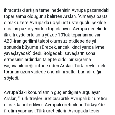
İhracattaki artışın temel nede­ninin Avrupa pazarındaki
topar­lanma olduğunu belirten Arslan, "Almanya başta
olmak üzere Av­rupa'da üç yıl üst üste güçlü şe­kilde
daralan pazar yeniden to­parlanıyor. Avrupa genelinde
ilk altı ayda ortalama yüzde 10'luk toparlanma var.
ABD-İran geri­limi talebi olumsuz etkilese de yıl
sonunda büyüme sürecek, ancak ikinci yarıda ivme
yavaşlayacak" dedi. Bölgedeki savaşların sona
ermesinin ardından talepte ciddi bir sıçrama
yaşanabileceğini ifa­de eden Arslan, Türk treyler sek­
törünün uzun vadede önemli fır­satlar barındırdığını
söyledi.
Avrupa'daki konumlarının güçlendiğini vurgulayan
Arslan, "Türk treyler üreticisi artık Avru­palı bir üretici
ola­rak kabul ediliyor. Avrupalı üreticile­rin Türkiye'de
üre­tim yapması, Türk üreticilerin Avru­pa'da tesis