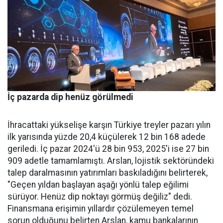
İç pazarda dip henüz görülmedi
İhracattaki yükselişe karşın Türkiye treyler pazarı yılın
ilk yarısında yüzde 20,4 küçülerek 12 bin 168 adede
geriledi. İç pa­zar 2024'ü 28 bin 953, 2025'i ise 27 bin
909 adetle tamamlamış­tı. Arslan, lojistik sektöründeki
talep daralmasının yatırımları baskıladığını belirterek,
"Geçen yıldan başlayan aşağı yönlü talep eğilimi
sürüyor. Henüz dip nok­tayı görmüş değiliz" dedi.
Finans­mana erişimin yıllardır çözüle­meyen temel
sorun olduğunu be­lirten Arslan, kamu bankalarının