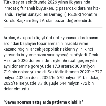
Türk treyler sektöründe 2026 yılının ilk yarısın­da
ihracat çift haneli bü­yürken, iç pazardaki daralma hız­
landı. Treyler Sanayicileri Der­neği (TREDER) Yönetim
Kurulu Başkanı Seyit Arslan pazarı değerlendirdi.
Arslan, Avrupa'da üç yıl üst üste yaşanan daralma­nın
ardından başlayan toparlan­manın ihracata ivme
kazandır­dığını, ancak jeopolitik riskle­rin yılın ikinci
yarısında büyüme hızını sınırlayacağını söyledi. Ocak-
Haziran 2026 döneminde treyler ihracatı geçen yılın
aynı dönemine göre yüzde 17,3 artarak 300 milyon
719 bin dolara yüksel­di. Sektörün ihracatı 2023'te 777
milyon 402 bin dolar, 2024'te 670 milyon 91 bin dolar,
2025'te ise yüzde 3,7 düşüşle 644 milyon 772 bin
dolar olmuştu.
"Savaş sonrası satışlarda patlama olabilir"