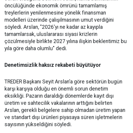
öncülüğünde ekonomik ömrü­nü tamamlamış
treylerlerin ye­nilenmesine yönelik finansman
modelleri üzerinde çalışılması­nın umut verdiğini
söyledi. Ars­lan, "2026'yı ne kadar az kayıpla
tamamlarsak, uluslararası siya­si krizlerin
çözülmesiyle birlik­te 2027 yılına ilişkin beklentimiz bu
yıla göre daha olumlu" dedi.
Denetimsizlik haksız rekabeti büyütüyor
TREDER Başkanı Seyit Arslan’a göre sektörün bugün
karşı karşıya olduğu en önemli sorun denetim
eksikliği. Pazarın daraldığı dönemlerde kayıt dışı
üretim ve sahtecilik vakalarının arttığını belirten
Arslan, gerekli belgelere sahip olmadan üretim yapan
ve standart dışı ürünleri piyasaya süren işletmelerin
sayısının yükseldiğini söyledi.