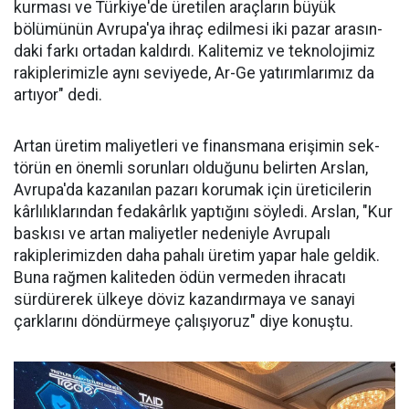
kurması ve Türkiye'de üreti­len araçların büyük
bölümünün Avru­pa'ya ihraç edilme­si iki pazar arasın­
daki farkı ortadan kaldırdı. Kalitemiz ve teknolojimiz
ra­kiplerimizle aynı seviyede, Ar-Ge ya­tırımlarımız da
ar­tıyor" dedi.
Artan üretim ma­liyetleri ve finans­mana erişimin sek­
törün en önemli sorunları oldu­ğunu belirten Arslan,
Avrupa'da kazanılan pazarı korumak için üreticilerin
kârlılıklarından fe­dakârlık yaptığını söyledi. Arslan, "Kur
baskısı ve artan maliyetler nedeniyle Avrupalı
rakiplerimiz­den daha pahalı üretim yapar ha­le geldik.
Buna rağmen kaliteden ödün vermeden ihracatı
sürdüre­rek ülkeye döviz kazandırmaya ve sanayi
çarklarını döndürmeye ça­lışıyoruz" diye konuştu.