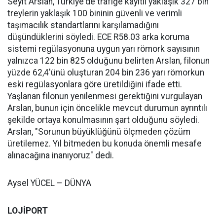
Seyit Arslan, Türkiye'de trafiğe kayıtlı yaklaşık 327 bin
treylerin yaklaşık 100 bininin güvenli ve verimli
taşımacılık standartlarını karşılamadığını
düşündüklerini söyledi. ECE R58.03 arka koruma
sistemi regülasyonuna uygun yarı römork sayısının
yalnızca 122 bin 825 olduğunu belirten Arslan, filonun
yüzde 62,4'ünü oluşturan 204 bin 236 yarı römorkun
eski regülasyonlara göre üretildiğini ifade etti.
Yaşlanan filonun yenilenmesi gerektiğini vurgulayan
Arslan, bunun için öncelikle mevcut durumun ayrıntılı
şekilde ortaya konulmasının şart olduğunu söyledi.
Arslan, "Sorunun büyüklüğünü ölçmeden çözüm
üretilemez. Yıl bitmeden bu konuda önemli mesafe
alınacağına inanıyoruz" dedi.
Aysel YÜCEL – DÜNYA
LOJİPORT